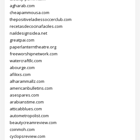
agharab.com
cheapammousa.com
thepositiveladiessoccerclub.com
recetasdecocinafaciles.com
naildesignsidea.net
greatpai.com
paperlanterntheatre.org
freeworshipnetwork.com
watercraftllc.com
abourge.com
afiliixs.com
alharammallz.com
americanbulletins.com
asespares.com
arabianstime.com
atticabblues.com
autometropolist.com
beautycreamreview.com
coinmoh.com
cyclopsreview.com