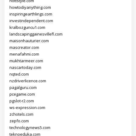
hottstyle.com
howtodiyanything.com
inspiringearthlings.com
investindependent.com
kralbozguncu1.com
landscapinggainesvillefl.com
maisonhauturier.com
mascreator.com
menafahmi.com
mukhtarmeer.com
nascartoday.com
nqted.com
nzdriverlicence.com
pagalguru.com
pcegame.com
pgslot-r2.com
ws-expression.com
zchotels.com
zepfo.com
technologynews5.com
teknoeduka.com