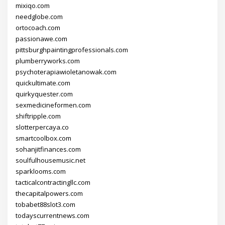
mixiqo.com
needglobe.com
ortocoach.com
passionawe.com
pittsburghpaintingprofessionals.com
plumberryworks.com
psychoterapiawioletanowak.com
quickultimate.com
quirkyquester.com
sexmedicineformen.com
shiftripple.com
slotterpercaya.co
smartcoolbox.com
sohanjitfinances.com
soulfulhousemusic.net
sparklooms.com
tacticalcontractingllc.com
thecapitalpowers.com
tobabet88slot3.com
todayscurrentnews.com