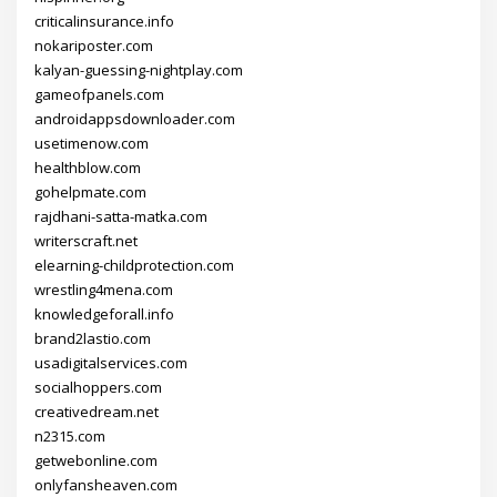
criticalinsurance.info
nokariposter.com
kalyan-guessing-nightplay.com
gameofpanels.com
androidappsdownloader.com
usetimenow.com
healthblow.com
gohelpmate.com
rajdhani-satta-matka.com
writerscraft.net
elearning-childprotection.com
wrestling4mena.com
knowledgeforall.info
brand2lastio.com
usadigitalservices.com
socialhoppers.com
creativedream.net
n2315.com
getwebonline.com
onlyfansheaven.com