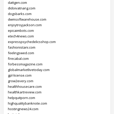
dattgen.com
didoivatnang.com
dogsbarks.com
dwmsoftwarehouse.com
enjoytroyjackson.com
epicaimbots.com
etech4news.com
expresspsychedelicsshop.com
fashionistani.com
feelingswed.com
firecabal.com
forbessmagazine.com
globalmarketlivetoday.com
gpl-license.com
grow2every.com
healthhousecare.com
healthkartreview.com
helpquitporn.com
highqualitybanknote.com
hostingnews24.com