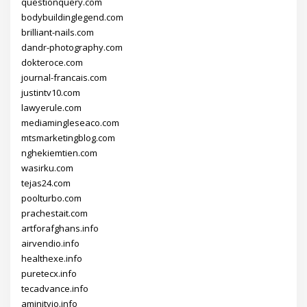
questionquery.com
bodybuildinglegend.com
brilliant-nails.com
dandr-photography.com
dokteroce.com
journal-francais.com
justintv10.com
lawyerule.com
mediamingleseaco.com
mtsmarketingblog.com
nghekiemtien.com
wasirku.com
tejas24.com
poolturbo.com
prachestait.com
artforafghans.info
airvendio.info
healthexe.info
puretecx.info
tecadvance.info
aminityio.info