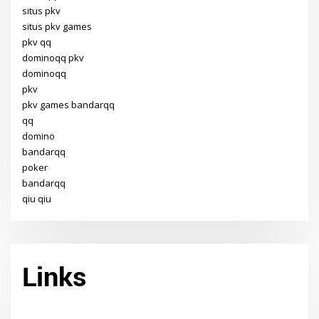
situs pkv
situs pkv games
pkv qq
dominoqq pkv
dominoqq
pkv
pkv games bandarqq
qq
domino
bandarqq
poker
bandarqq
qiu qiu
Links