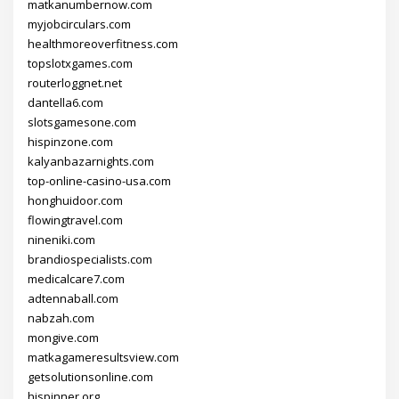
matkanumbernow.com
myjobcirculars.com
healthmoreoverfitness.com
topslotxgames.com
routerloggnet.net
dantella6.com
slotsgamesone.com
hispinzone.com
kalyanbazarnights.com
top-online-casino-usa.com
honghuidoor.com
flowingtravel.com
nineniki.com
brandiospecialists.com
medicalcare7.com
adtennaball.com
nabzah.com
mongive.com
matkagameresultsview.com
getsolutionsonline.com
hispinner.org