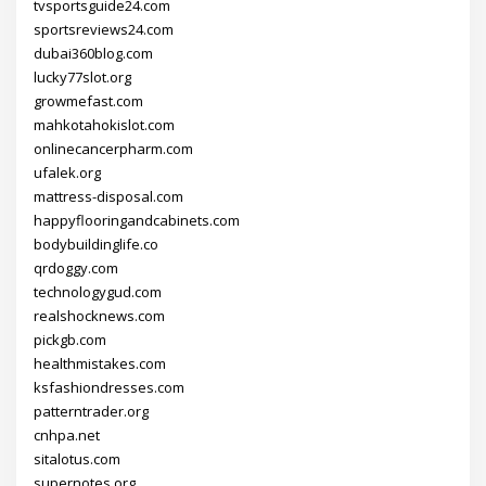
tvsportsguide24.com
sportsreviews24.com
dubai360blog.com
lucky77slot.org
growmefast.com
mahkotahokislot.com
onlinecancerpharm.com
ufalek.org
mattress-disposal.com
happyflooringandcabinets.com
bodybuildinglife.co
qrdoggy.com
technologygud.com
realshocknews.com
pickgb.com
healthmistakes.com
ksfashiondresses.com
patterntrader.org
cnhpa.net
sitalotus.com
supernotes.org