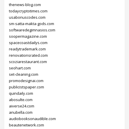
thenews-blog.com
todaycryptotimes.com
usabonuscodes.com
sm-satta-makta-gods.com
softwaredegimnasios.com
soopermagazine.com
spacecoastdailys.com
readytrademark.com
renovationsrated.com
scoziarestaurant.com
seohart.com
set-cleaning.com
promodesignai.com
publicistspaper.com
quindaily.com
abosulte.com
aiverse24.com
anubella.com
audiobooksonaudible.com
beautenetwork.com