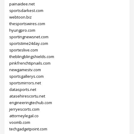
painaidee.net
sportsdarkest.com
webtoon.biz
thesportswires.com
hyungpro.com
sportingnewsnet.com
sportstime24day.com
sporteslive.com
theblingblingshields.com
pinkfrenchtipnails.com
newgamestv.com
sportsgallerys.com
sportsmirrors.net
datasports.net
atasehirescortu.net
engineeringtechub.com
jerryescorts.com
attorneylegal.co
voomb.com
techgadgetpoint.com