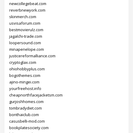
newcollegebeat.com
reverbnewyork.com
skinmerch.com
usvisaforum.com
bestmovierulz.com
jagalchi-trade.com
loopersound.com
minapenelope.com
justicereformalliance.com
cryptoglax.com
ohiohobbyplus.com
bogothemes.com
ajino-mingei.com
yourfreehost.info
cheapnorthfacejacketsm.com
gurjoshhomes.com
tombradydiet.com
bonthaiclub.com
casusbelli-mod.com
bookplatesociety.com