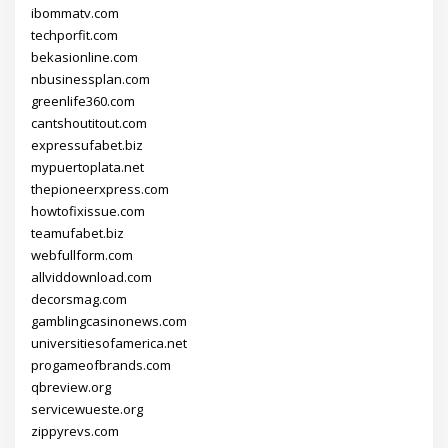
ibommatv.com
techporfit.com
bekasionline.com
nbusinessplan.com
greenlife360.com
cantshoutitout.com
expressufabet.biz
mypuertoplata.net
thepioneerxpress.com
howtofixissue.com
teamufabet.biz
webfullform.com
allviddownload.com
decorsmag.com
gamblingcasinonews.com
universitiesofamerica.net
progameofbrands.com
qbreview.org
servicewueste.org
zippyrevs.com