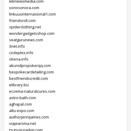
lebnewsmedia.com
sonosonora.com
linkuusinternasional1.com
friendsroll.com
spiderclothing.net
wondergadgetsshop.com
seatgurunews.com
3net.info
codeplex.info
okena.info
akunidpropokerqq.com
bespokecardetailing.com
bestfriendscredit.com
elibrary.biz
eczema-naturalcures.com
astro-bath.com
aghapal.com
altu-expo.com
authorjennijames.com
viajearoma.net
tsutsuji-parkin.com