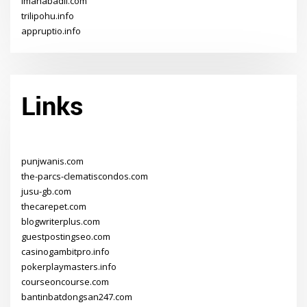
imanabadii.com
trilipohu.info
appruptio.info
Links
punjwanis.com
the-parcs-clematiscondos.com
jusu-gb.com
thecarepet.com
blogwriterplus.com
guestpostingseo.com
casinogambitpro.info
pokerplaymasters.info
courseoncourse.com
bantinbatdongsan247.com