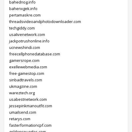
bahednog.info
bahenxgek.info
pertamaskre.com
threadsvideoandphotodownloader.com
techgiddy.com
usalivenetwork.com
jackpotrushonline.info
ucnewshindi.com
freecellphonedatabase.com
gamersrope.com
exellewebmedia.com
free-gamestop.com
sinbadtravels.com
ukmagzine.com
wareztech.org
usabestnetwork.com
jessepinkmanoutfit.com
umailsend.com
retarys.com
fasterformationcpf.com
goldensnuggles.com