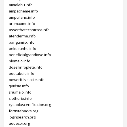
amiolahu.info
ampacheme.info
ampullahu.info
aromaxme.info
asserthatecontrast.info
atenderme.info
bangumiio.info
bekosunhu.info
beneficialgrandiose.info
blomaio.info
dosellinfoplete.info
podtubeio.info
powerfulvolatile.info
qvidsio.info
shumaio.info
slotherio.info
cysapluscertification.org
fortnitehacks.org
loginsearch.org
aodecor.org