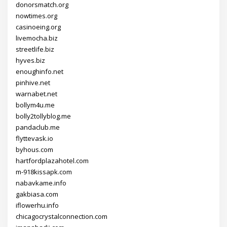
donorsmatch.org
nowtimes.org
casinoeing.org
livemocha.biz
streetlife.biz
hyves.biz
enoughinfo.net
pinhive.net
warnabet.net
bollym4u.me
bolly2tollyblog.me
pandaclub.me
flyttevask.io
byhous.com
hartfordplazahotel.com
m-918kissapk.com
nabavkame.info
gakbiasa.com
iflowerhu.info
chicagocrystalconnection.com