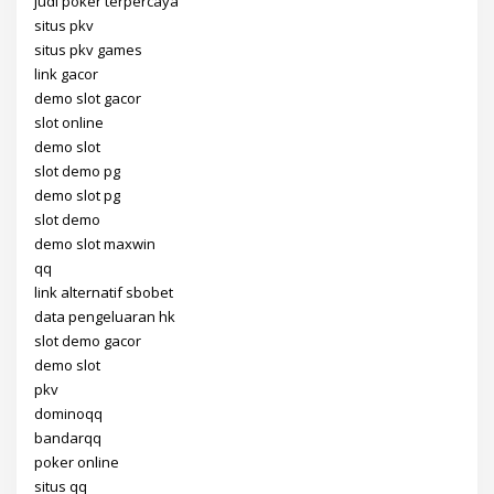
judi poker terpercaya
situs pkv
situs pkv games
link gacor
demo slot gacor
slot online
demo slot
slot demo pg
demo slot pg
slot demo
demo slot maxwin
qq
link alternatif sbobet
data pengeluaran hk
slot demo gacor
demo slot
pkv
dominoqq
bandarqq
poker online
situs qq