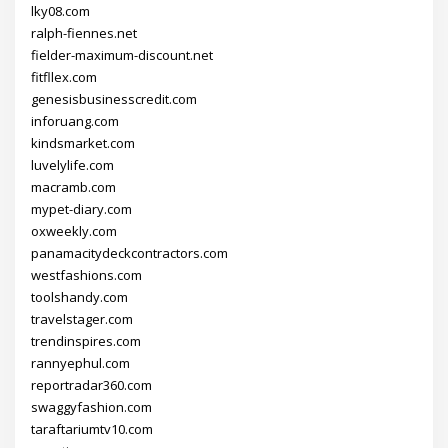
lky08.com
ralph-fiennes.net
fielder-maximum-discount.net
fitfllex.com
genesisbusinesscredit.com
inforuang.com
kindsmarket.com
luvelylife.com
macramb.com
mypet-diary.com
oxweekly.com
panamacitydeckcontractors.com
westfashions.com
toolshandy.com
travelstager.com
trendinspires.com
rannyephul.com
reportradar360.com
swaggyfashion.com
taraftariumtv10.com