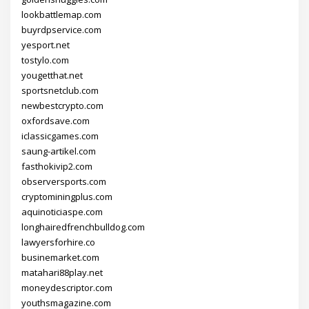
lookbattlemap.com
buyrdpservice.com
yesport.net
tostylo.com
yougetthat.net
sportsnetclub.com
newbestcrypto.com
oxfordsave.com
iclassicgames.com
saung-artikel.com
fasthokivip2.com
observersports.com
cryptominingplus.com
aquinoticiaspe.com
longhairedfrenchbulldog.com
lawyersforhire.co
businemarket.com
matahari88play.net
moneydescriptor.com
youthsmagazine.com