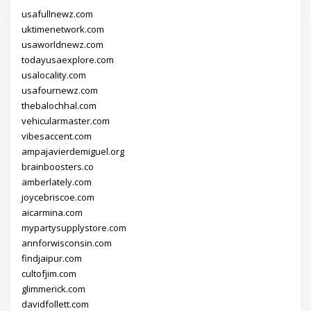
usafullnewz.com
uktimenetwork.com
usaworldnewz.com
todayusaexplore.com
usalocality.com
usafournewz.com
thebalochhal.com
vehicularmaster.com
vibesaccent.com
ampajavierdemiguel.org
brainboosters.co
amberlately.com
joycebriscoe.com
aicarmina.com
mypartysupplystore.com
annforwisconsin.com
findjaipur.com
cultofjim.com
glimmerick.com
davidfollett.com