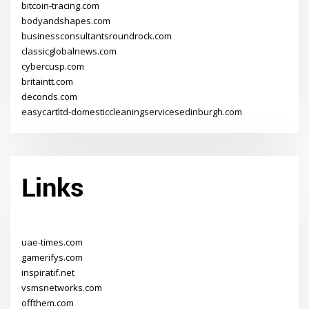
bitcoin-tracing.com
bodyandshapes.com
businessconsultantsroundrock.com
classicglobalnews.com
cybercusp.com
britaintt.com
deconds.com
easycartltd-domesticcleaningservicesedinburgh.com
Links
uae-times.com
gamerifys.com
inspiratif.net
vsmsnetworks.com
offthem.com