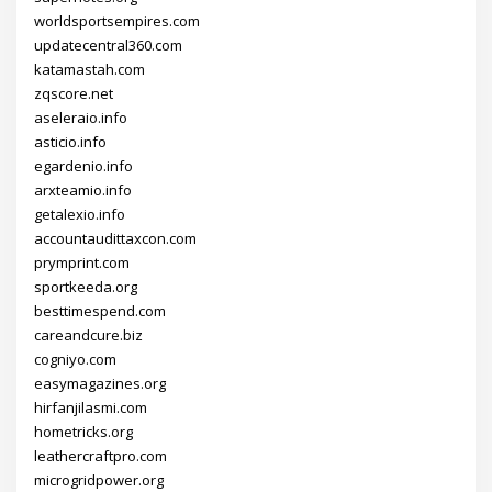
worldsportsempires.com
updatecentral360.com
katamastah.com
zqscore.net
aseleraio.info
asticio.info
egardenio.info
arxteamio.info
getalexio.info
accountaudittaxcon.com
prymprint.com
sportkeeda.org
besttimespend.com
careandcure.biz
cogniyo.com
easymagazines.org
hirfanjilasmi.com
hometricks.org
leathercraftpro.com
microgridpower.org