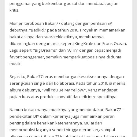
penggemar yang berkembang pesat dan mendapat pujian
kritis.
Momen terobosan Bakar77 datang dengan perilisan EP
debutnya, “Badkid,” pada tahun 2018. Proyek ini memamerkan
bakat aslinya dan suara eklektiknya, membuatnya
dibandingkan dengan artis seperti King Krule dan Frank Ocean.
Lagu seperti “Big Dreams” dan “All In” dengan cepat menjadi
favorit penggemar, semakin memperkuat posisinya di dunia
musik.
Sejak itu, Bakar77 terus membangun kesuksesannya dengan
serangkaian single dan kolaborasi. Pada tahun 2019, ia merilis
album debutnya, “Will You Be My Yellow?”, yang mendapat
pujian luas atas produksi inovatif dan lirik introspektifnya.
Namun bukan hanya musiknya yang membedakan Bakar77 –
pendekatan DIY dalam kariernya juga memainkan peran
penting dalam kenaikan ketenarannya. Mulai dari
memproduksi lagunya sendiri hingga merancang sampul
albumnya sendiri, Bakar77 telah terlibat langsung dalam setiap