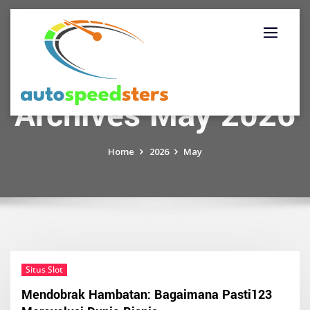
Skip
to
content
Archives May 2026
Home
2026
May
Situs Slot
Mendobrak Hambatan: Bagaimana Pasti123