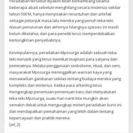
Peradaban tersebut diyakini telah berkembang selama
beberapa abad sebelum menghilang secara misterius sekitar
tahun 500 M, hanya menyisakan reruntuhan dan artefak
sebagai petunjuk masa lalu mereka yang penuh teka-teki.
Alasan penurunan dan akhirnya hilangnya spesies ini masih
belum diketahui, dan para peneliti terus memperdebatkan
kemungkinan penyebabnya.
Kesimpulannya, peradaban Mposurga adalah sebuah teka-
teki menarik yang terus memikat imajinasi para sarjana dan
peminatnya. Melalui penggunaan simbolisme, ritual, dan seni,
masyarakat Mposurga meninggalkan warisan kaya yang
menawarkan gambaran sekilas tentang budaya mereka yang
kompleks dan misterius. Ketika para arkeolog terus
mengungkap penemuan-penemuan baru dan menyatukan
teka-teki Mposurga, suatu hari nanti kita mungkin akan
semakin dekat untuk mengungkap misteri peradaban kuno ini
dan mendapatkan pemahaman yang lebih dalam tentang
kepercayaan dan praktik mereka.
[ad_2]