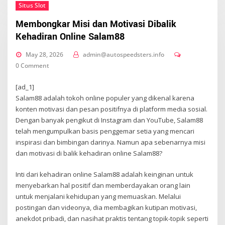
Situs Slot
Membongkar Misi dan Motivasi Dibalik
Kehadiran Online Salam88
May 28, 2026
admin@autospeedsters.info
0 Comment
[ad_1]
Salam88 adalah tokoh online populer yang dikenal karena
konten motivasi dan pesan positifnya di platform media sosial.
Dengan banyak pengikut di Instagram dan YouTube, Salam88
telah mengumpulkan basis penggemar setia yang mencari
inspirasi dan bimbingan darinya. Namun apa sebenarnya misi
dan motivasi di balik kehadiran online Salam88?
Inti dari kehadiran online Salam88 adalah keinginan untuk
menyebarkan hal positif dan memberdayakan orang lain
untuk menjalani kehidupan yang memuaskan. Melalui
postingan dan videonya, dia membagikan kutipan motivasi,
anekdot pribadi, dan nasihat praktis tentang topik-topik seperti