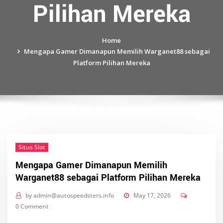
Pilihan Mereka
Home
Mengapa Gamer Dimanapun Memilih Warganet88 sebagai
Platform Pilihan Mereka
Situs Slot
Mengapa Gamer Dimanapun Memilih
Warganet88 sebagai Platform Pilihan Mereka
by
admin@autospeedsters.info
May 17, 2026
0 Comment