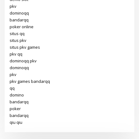
pkv
dominoqq
bandarqq
poker online
situs qq
situs pkv
situs pkv games
pkv qq
dominoqq pkv
dominoqq
pkv
pkv games bandarqq
qq
domino
bandarqq
poker
bandarqq
qiu qiu