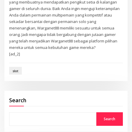
yang membuatnya mendapatkan pengikut setia di kalangan
gamer di seluruh dunia. Baik Anda ingin menguji keterampilan
Anda dalam permainan multipemain yang kompetitif atau
sekadar bersantai dengan permainan solo yang
menenangkan, Warganet88 memiliki sesuatu untuk semua
orang. Jadi mengapa tidak bergabung dengan jutaan gamer
yang telah menjadikan Warganet88 sebagai platform pilihan
mereka untuk semua kebutuhan game mereka?
[ad_2]
slot
Search
Search