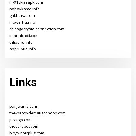
m-918kissapk.com
nabavkame.info
gakbiasa.com
iflowerhu.info
chicagocrystalconnection.com
imanabadii.com
trilipohu.info
appruptio.info
Links
punjwanis.com
the-parcs-clematiscondos.com
jusu-gb.com
thecarepet.com
blogwriterplus.com