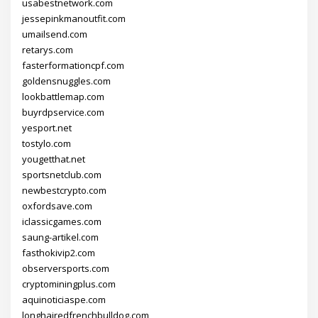
usabestnetwork.com
jessepinkmanoutfit.com
umailsend.com
retarys.com
fasterformationcpf.com
goldensnuggles.com
lookbattlemap.com
buyrdpservice.com
yesport.net
tostylo.com
yougetthat.net
sportsnetclub.com
newbestcrypto.com
oxfordsave.com
iclassicgames.com
saung-artikel.com
fasthokivip2.com
observersports.com
cryptominingplus.com
aquinoticiaspe.com
longhairedfrenchbulldog.com