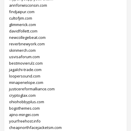
annforwisconsin.com
findjaipur.com
cultofjim.com
glimmerick.com
davidfollett.com
newcollegebeat.com
reverbnewyork.com
skinmerch.com
usvisaforum.com
bestmovierulz.com
jagalchi-trade.com
loopersound.com
minapenelope.com
justicereformalliance.com
cryptoglax.com
ohiohobbyplus.com
bogothemes.com
ajino-mingei.com
yourfreehost.info
cheapnorthfacejacketsm.com