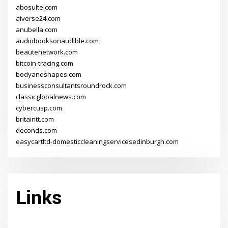
abosulte.com
aiverse24.com
anubella.com
audiobooksonaudible.com
beautenetwork.com
bitcoin-tracing.com
bodyandshapes.com
businessconsultantsroundrock.com
classicglobalnews.com
cybercusp.com
britaintt.com
deconds.com
easycartltd-domesticcleaningservicesedinburgh.com
Links