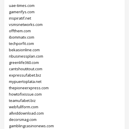
uae-times.com
gamerifys.com
inspiratif.net
vsmsnetworks.com
offthem.com
ibommatv.com
techporfit.com
bekasionline.com
nbusinessplan.com
greenlife360.com
cantshoutitout.com
expressufabet.biz
mypuertoplata.net
thepioneerxpress.com
howtofixissue.com
teamufabet.biz
webfullform.com
allviddownload.com
decorsmag.com
gamblingcasinonews.com