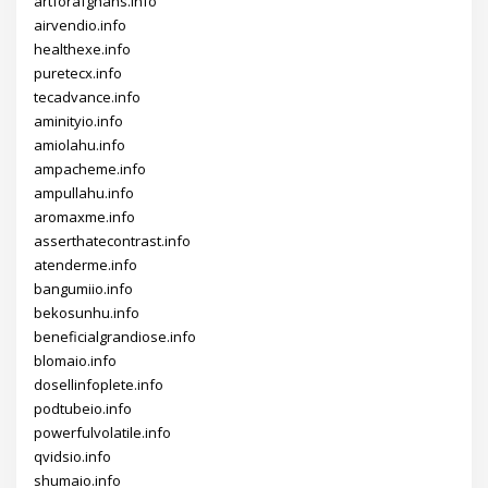
artforafghans.info
airvendio.info
healthexe.info
puretecx.info
tecadvance.info
aminityio.info
amiolahu.info
ampacheme.info
ampullahu.info
aromaxme.info
asserthatecontrast.info
atenderme.info
bangumiio.info
bekosunhu.info
beneficialgrandiose.info
blomaio.info
dosellinfoplete.info
podtubeio.info
powerfulvolatile.info
qvidsio.info
shumaio.info