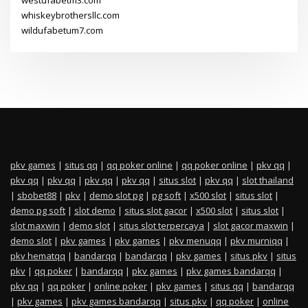
westufabetm3.com
whiskeybrothersllc.com
wildufabetum7.com
pkv games
|
situs qq
|
qq poker online
|
qq poker online
|
pkv qq
|
pkv qq
|
pkv qq
|
pkv qq
|
pkv qq
|
situs slot
|
pkv qq
|
slot thailand
|
sbobet88
|
pkv
|
demo slot pg
|
pg soft
|
x500 slot
|
situs slot
|
demo pg soft
|
slot demo
|
situs slot gacor
|
x500 slot
|
situs slot
|
slot maxwin
|
demo slot
|
situs slot terpercaya
|
slot gacor maxwin
|
demo slot
|
pkv games
|
pkv games
|
pkv menuqq
|
pkv murniqq
|
pkv hematqq
|
bandarqq
|
bandarqq
|
pkv games
|
situs pkv
|
situs
pkv
|
qq poker
|
bandarqq
|
pkv games
|
pkv games bandarqq
|
pkv qq
|
qq poker
|
online poker
|
pkv games
|
situs qq
|
bandarqq
|
pkv games
|
pkv games bandarqq
|
situs pkv
|
qq poker
|
online