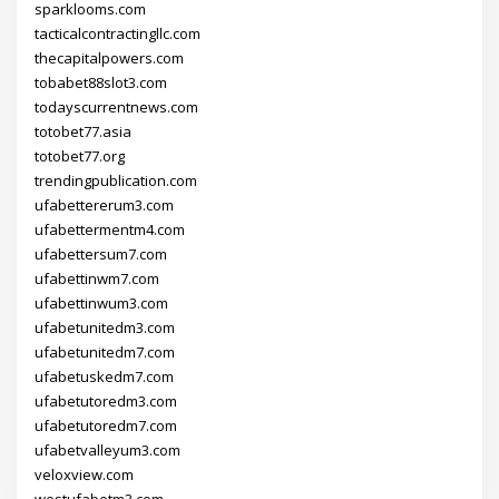
sparklooms.com
tacticalcontractingllc.com
thecapitalpowers.com
tobabet88slot3.com
todayscurrentnews.com
totobet77.asia
totobet77.org
trendingpublication.com
ufabettererum3.com
ufabettermentm4.com
ufabettersum7.com
ufabettinwm7.com
ufabettinwum3.com
ufabetunitedm3.com
ufabetunitedm7.com
ufabetuskedm7.com
ufabetutoredm3.com
ufabetutoredm7.com
ufabetvalleyum3.com
veloxview.com