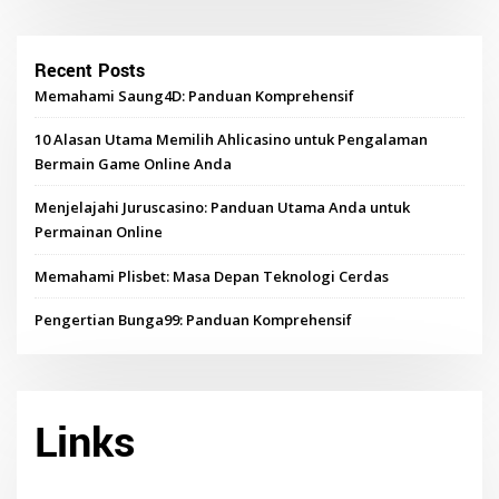
Recent Posts
Memahami Saung4D: Panduan Komprehensif
10 Alasan Utama Memilih Ahlicasino untuk Pengalaman
Bermain Game Online Anda
Menjelajahi Juruscasino: Panduan Utama Anda untuk
Permainan Online
Memahami Plisbet: Masa Depan Teknologi Cerdas
Pengertian Bunga99: Panduan Komprehensif
Links