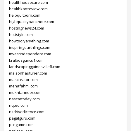
healthhousecare.com
healthkartreview.com
helpquitporn.com
highqualitybanknote.com
hostingnews24.com
hottstyle.com
howtodiyanything.com
inspiringearthlings.com
investindependent.com
kralbozguncu1.com
landscapinggainesvillefl.com
maisonhauturier.com
mascreator.com
menafahmi.com
mukhtarmeer.com
nascartoday.com
nqted.com
nzdriverlicence.com
pagalguru.com
pcegame.com
pgslot-r2.com