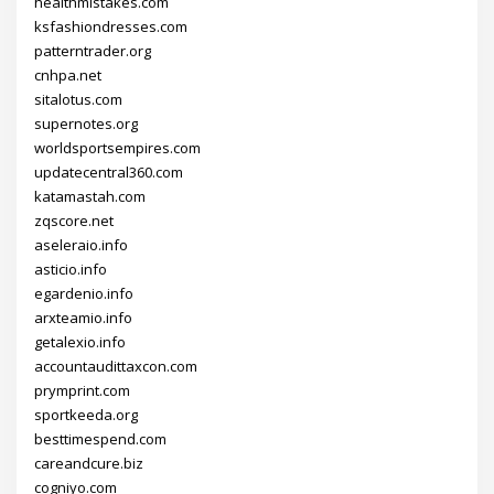
healthmistakes.com
ksfashiondresses.com
patterntrader.org
cnhpa.net
sitalotus.com
supernotes.org
worldsportsempires.com
updatecentral360.com
katamastah.com
zqscore.net
aseleraio.info
asticio.info
egardenio.info
arxteamio.info
getalexio.info
accountaudittaxcon.com
prymprint.com
sportkeeda.org
besttimespend.com
careandcure.biz
cogniyo.com