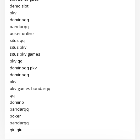
demo slot
pkv
dominoqq
bandarqq
poker online
situs qq
situs pkv
situs pkv games
pkv qq
dominoqq pkv
dominoqq
pkv
pkv games bandarqq
qq
domino
bandarqq
poker
bandarqq
qiu qiu