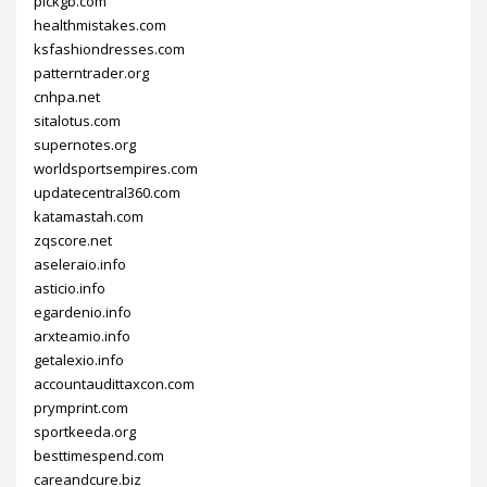
pickgb.com
healthmistakes.com
ksfashiondresses.com
patterntrader.org
cnhpa.net
sitalotus.com
supernotes.org
worldsportsempires.com
updatecentral360.com
katamastah.com
zqscore.net
aseleraio.info
asticio.info
egardenio.info
arxteamio.info
getalexio.info
accountaudittaxcon.com
prymprint.com
sportkeeda.org
besttimespend.com
careandcure.biz