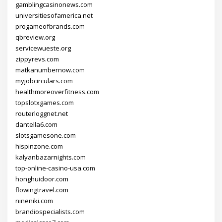
gamblingcasinonews.com
universitiesofamerica.net
progameofbrands.com
qbreview.org
servicewueste.org
zippyrevs.com
matkanumbernow.com
myjobcirculars.com
healthmoreoverfitness.com
topslotxgames.com
routerloggnet.net
dantella6.com
slotsgamesone.com
hispinzone.com
kalyanbazarnights.com
top-online-casino-usa.com
honghuidoor.com
flowingtravel.com
nineniki.com
brandiospecialists.com