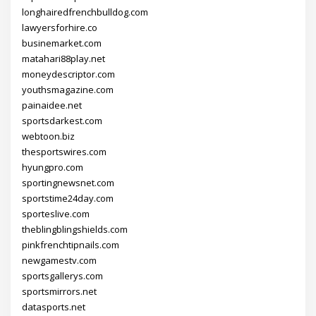
longhairedfrenchbulldog.com
lawyersforhire.co
businemarket.com
matahari88play.net
moneydescriptor.com
youthsmagazine.com
painaidee.net
sportsdarkest.com
webtoon.biz
thesportswires.com
hyungpro.com
sportingnewsnet.com
sportstime24day.com
sporteslive.com
theblingblingshields.com
pinkfrenchtipnails.com
newgamestv.com
sportsgallerys.com
sportsmirrors.net
datasports.net