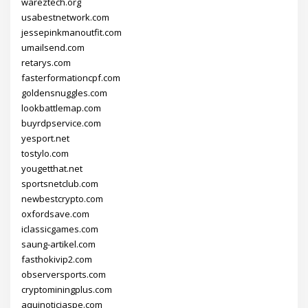
wareztech.org
usabestnetwork.com
jessepinkmanoutfit.com
umailsend.com
retarys.com
fasterformationcpf.com
goldensnuggles.com
lookbattlemap.com
buyrdpservice.com
yesport.net
tostylo.com
yougetthat.net
sportsnetclub.com
newbestcrypto.com
oxfordsave.com
iclassicgames.com
saung-artikel.com
fasthokivip2.com
observersports.com
cryptominingplus.com
aquinoticiaspe.com