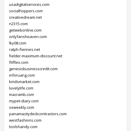
usadigitalservices.com
socialhoppers.com
creativedream.net
n2315.com
getwebonline.com
onlyfansheaven.com
lky08.com
ralph-fiennes.net
fielder-maximum-discount.net
fitfllex.com
genesisbusinesscredit.com
inforuang.com
kindsmarket.com
luvelylife.com
macramb.com
mypet-diary.com
oxweekly.com
panamacitydeckcontractors.com
westfashions.com
toolshandy.com