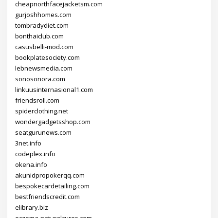
cheapnorthfacejacketsm.com
gurjoshhomes.com
tombradydiet.com
bonthaiclub.com
casusbelli-mod.com
bookplatesociety.com
lebnewsmedia.com
sonosonora.com
linkuusinternasional1.com
friendsroll.com
spiderclothing.net
wondergadgetsshop.com
seatgurunews.com
3net.info
codeplex.info
okena.info
akunidpropokerqq.com
bespokecardetailing.com
bestfriendscredit.com
elibrary.biz
eczema-naturalcures.com