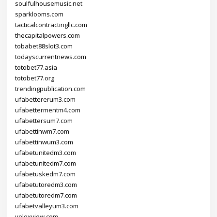
soulfulhousemusic.net
sparklooms.com
tacticalcontractingllc.com
thecapitalpowers.com
tobabet88slot3.com
todayscurrentnews.com
totobet77.asia
totobet77.org
trendingpublication.com
ufabettererum3.com
ufabettermentm4.com
ufabettersum7.com
ufabettinwm7.com
ufabettinwum3.com
ufabetunitedm3.com
ufabetunitedm7.com
ufabetuskedm7.com
ufabetutoredm3.com
ufabetutoredm7.com
ufabetvalleyum3.com
veloxview.com