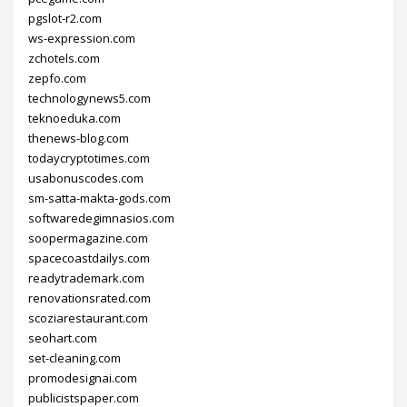
pgslot-r2.com
ws-expression.com
zchotels.com
zepfo.com
technologynews5.com
teknoeduka.com
thenews-blog.com
todaycryptotimes.com
usabonuscodes.com
sm-satta-makta-gods.com
softwaredegimnasios.com
soopermagazine.com
spacecoastdailys.com
readytrademark.com
renovationsrated.com
scoziarestaurant.com
seohart.com
set-cleaning.com
promodesignai.com
publicistspaper.com