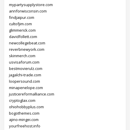
mypartysupplystore.com
annforwisconsin.com
findjaipur.com
cultofjim.com
glimmerick.com
davidfollett.com
newcollegebeat.com
reverbnewyork.com
skinmerch.com
usvisaforum.com
bestmovierulz.com
jagalchi-trade.com
loopersound.com
minapenelope.com
justicereformalliance.com
cryptoglax.com
ohiohobbyplus.com
bogothemes.com
ajino-mingei.com
yourfreehost.info