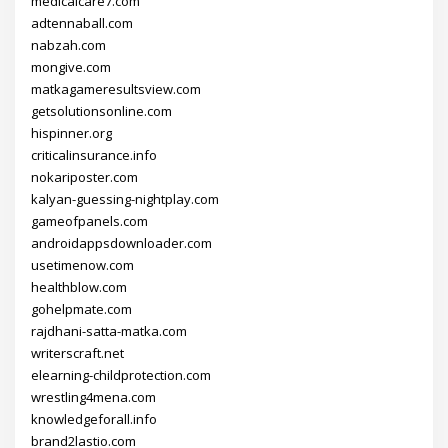
medicalcare7.com
adtennaball.com
nabzah.com
mongive.com
matkagameresultsview.com
getsolutionsonline.com
hispinner.org
criticalinsurance.info
nokariposter.com
kalyan-guessing-nightplay.com
gameofpanels.com
androidappsdownloader.com
usetimenow.com
healthblow.com
gohelpmate.com
rajdhani-satta-matka.com
writerscraft.net
elearning-childprotection.com
wrestling4mena.com
knowledgeforall.info
brand2lastio.com