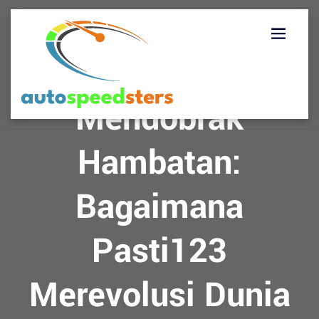
Skip
to
content
Mendobrak
Hambatan:
Bagaimana
Pasti123
Merevolusi Dunia