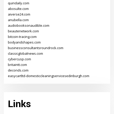
quindaily.com
abosulte.com
aiverse24.com
anubella.com
audiobooksonaudible.com
beautenetwork.com
bitcoin-tracing.com
bodyandshapes.com
businessconsultantsroundrock.com
classicglobalnews.com
cybercusp.com
britaintt.com
deconds.com
easycartltd-domesticcleaningservicesedinburgh.com
Links