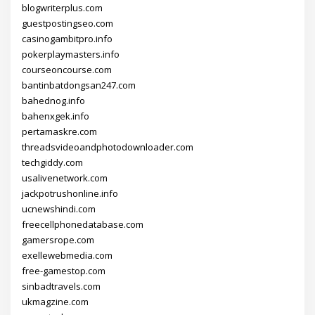
blogwriterplus.com
guestpostingseo.com
casinogambitpro.info
pokerplaymasters.info
courseoncourse.com
bantinbatdongsan247.com
bahednog.info
bahenxgek.info
pertamaskre.com
threadsvideoandphotodownloader.com
techgiddy.com
usalivenetwork.com
jackpotrushonline.info
ucnewshindi.com
freecellphonedatabase.com
gamersrope.com
exellewebmedia.com
free-gamestop.com
sinbadtravels.com
ukmagzine.com