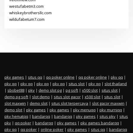
westufabetm3.com
whiskeybrothersllc.com
wildufabetum7.com
pkv games
|
situs qq
|
qq poker online
|
qq poker online
|
pkv qq
|
pkv qq
|
pkv qq
|
pkv qq
|
pkv qq
|
situs slot
|
pkv qq
|
slot thailand
|
sbobet88
|
pkv
|
demo slot pg
|
pg soft
|
x500 slot
|
situs slot
|
demo pg soft
|
slot demo
|
situs slot gacor
|
x500 slot
|
situs slot
|
slot maxwin
|
demo slot
|
situs slot terpercaya
|
slot gacor maxwin
|
demo slot
|
pkv games
|
pkv games
|
pkv menuqq
|
pkv murniqq
|
pkv hematqq
|
bandarqq
|
bandarqq
|
pkv games
|
situs pkv
|
situs
pkv
|
qq poker
|
bandarqq
|
pkv games
|
pkv games bandarqq
|
pkv qq
|
qq poker
|
online poker
|
pkv games
|
situs qq
|
bandarqq