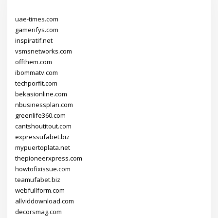
uae-times.com
gamerifys.com
inspiratif.net
vsmsnetworks.com
offthem.com
ibommatv.com
techporfit.com
bekasionline.com
nbusinessplan.com
greenlife360.com
cantshoutitout.com
expressufabet.biz
mypuertoplata.net
thepioneerxpress.com
howtofixissue.com
teamufabet.biz
webfullform.com
allviddownload.com
decorsmag.com