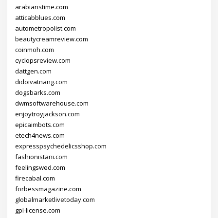
arabianstime.com
atticabblues.com
autometropolist.com
beautycreamreview.com
coinmoh.com
cyclopsreview.com
dattgen.com
didoivatnang.com
dogsbarks.com
dwmsoftwarehouse.com
enjoytroyjackson.com
epicaimbots.com
etech4news.com
expresspsychedelicsshop.com
fashionistani.com
feelingswed.com
firecabal.com
forbessmagazine.com
globalmarketlivetoday.com
gpl-license.com