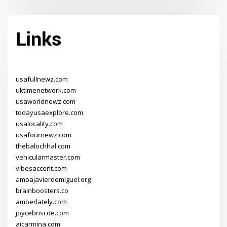
Links
usafullnewz.com
uktimenetwork.com
usaworldnewz.com
todayusaexplore.com
usalocality.com
usafournewz.com
thebalochhal.com
vehicularmaster.com
vibesaccent.com
ampajavierdemiguel.org
brainboosters.co
amberlately.com
joycebriscoe.com
aicarmina.com