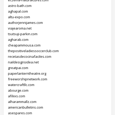
astro-bath.com
aghapal.com
altu-expo.com
authorjennijames.com
viajearoma.net
tsutsuji-parkin.com
agharab.com
cheapammousa.com
thepositiveladiessoccerclub.com
recetasdecocinafaciles.com
naildesignsidea.net
greatpai.com
paperlanterntheatre.org
freeworshipnetwork.com
watercraftllc.com
abourge.com
afiliixs.com
alharammallz.com
americanbulletins.com
asespares.com