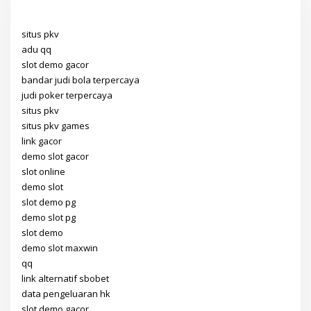
situs pkv
adu qq
slot demo gacor
bandar judi bola terpercaya
judi poker terpercaya
situs pkv
situs pkv games
link gacor
demo slot gacor
slot online
demo slot
slot demo pg
demo slot pg
slot demo
demo slot maxwin
qq
link alternatif sbobet
data pengeluaran hk
slot demo gacor