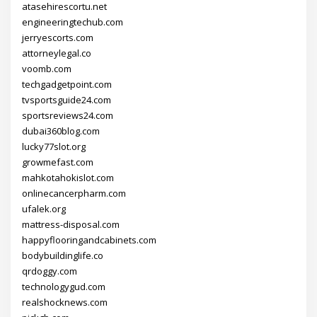
atasehirescortu.net
engineeringtechub.com
jerryescorts.com
attorneylegal.co
voomb.com
techgadgetpoint.com
tvsportsguide24.com
sportsreviews24.com
dubai360blog.com
lucky77slot.org
growmefast.com
mahkotahokislot.com
onlinecancerpharm.com
ufalek.org
mattress-disposal.com
happyflooringandcabinets.com
bodybuildinglife.co
qrdoggy.com
technologygud.com
realshocknews.com