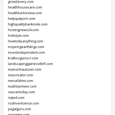
grow2every.com
healthhousecare.com
healthkartreview.com
helpquitporn.com
highqualitybanknote.com
hostingnews24.com
hottstyle.com
howtodiyanything.com
inspiringearthlings.com
investindependent.com
kralbozguncu1.com
landscapinggainesvillefl.com
maisonhauturier.com
mascreator.com
menafahmi.com
mukhtarmeer.com
nascartoday.com
nqted.com
nzdriverlicence.com
pagalguru.com
pcegame.com