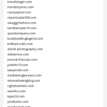
travelstager.com
trendinspires.com
rannyephul.com
reportradar360.com
swaggyfashion.com
taraftariumtv10.com
questionquery.com
bodybuildinglegend.com
brilliant-nails.com
dandr-photography.com
dokteroce.com
journal-francais.com
justintv10.com
lawyerule.com
mediamingleseaco.com
mtsmarketingblog.com
nghekiemtien.com
wasirku.com
tejas24.com
poolturbo.com
prachestait.com