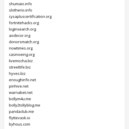
shumaio.info
slotherio.info
cysapluscertification.org
fortnitehacks.org
loginsearch.org
aodecor.org
donorsmatch.org
nowtimes.org
casinoeing.org
livemocha.biz
streetlife.biz
hyves.biz
enoughinfo.net
pinhive.net
warnabet.net
bollym4u.me
bolly2tollyblog.me
pandaclub.me
flyttevask.io
byhous.com