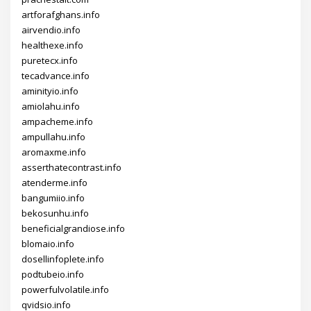
artforafghans.info
airvendio.info
healthexe.info
puretecx.info
tecadvance.info
aminityio.info
amiolahu.info
ampacheme.info
ampullahu.info
aromaxme.info
asserthatecontrast.info
atenderme.info
bangumiio.info
bekosunhu.info
beneficialgrandiose.info
blomaio.info
dosellinfoplete.info
podtubeio.info
powerfulvolatile.info
qvidsio.info