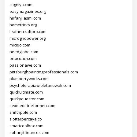
cogniyo.com
easymagazines.org
hirfanjilasmi.com
hometricks.org
leathercraftpro.com
microgridpower.org
mixiqo.com
needglobe.com
ortocoach.com
passionawe.com
pittsburghpaintingprofessionals.com
plumberryworks.com
psychoterapiawioletanowak.com
quickultimate.com
quirkyquester.com
sexmedicineformen.com
shiftripple.com
slotterpercaya.co
smartcoolbox.com
sohanjitfinances.com