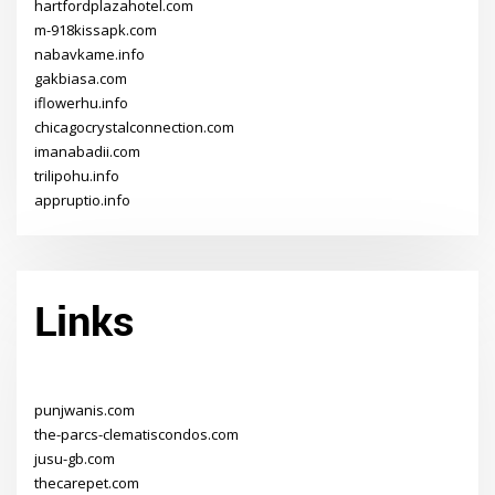
hartfordplazahotel.com
m-918kissapk.com
nabavkame.info
gakbiasa.com
iflowerhu.info
chicagocrystalconnection.com
imanabadii.com
trilipohu.info
appruptio.info
Links
punjwanis.com
the-parcs-clematiscondos.com
jusu-gb.com
thecarepet.com