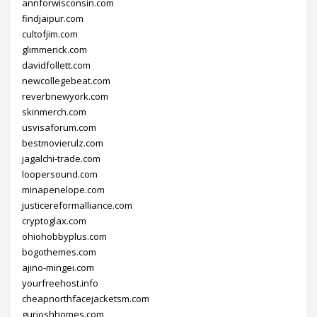
annforwisconsin.com
findjaipur.com
cultofjim.com
glimmerick.com
davidfollett.com
newcollegebeat.com
reverbnewyork.com
skinmerch.com
usvisaforum.com
bestmovierulz.com
jagalchi-trade.com
loopersound.com
minapenelope.com
justicereformalliance.com
cryptoglax.com
ohiohobbyplus.com
bogothemes.com
ajino-mingei.com
yourfreehost.info
cheapnorthfacejacketsm.com
gurjoshhomes.com