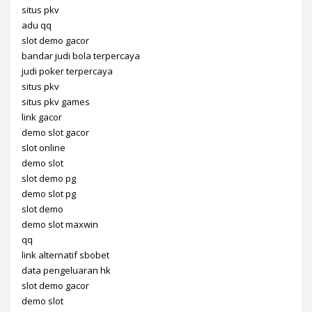
situs pkv
adu qq
slot demo gacor
bandar judi bola terpercaya
judi poker terpercaya
situs pkv
situs pkv games
link gacor
demo slot gacor
slot online
demo slot
slot demo pg
demo slot pg
slot demo
demo slot maxwin
qq
link alternatif sbobet
data pengeluaran hk
slot demo gacor
demo slot