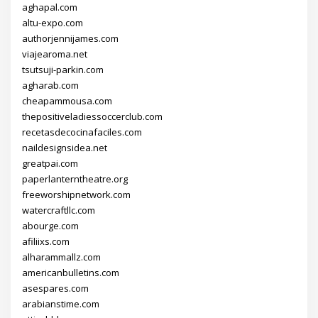
aghapal.com
altu-expo.com
authorjennijames.com
viajearoma.net
tsutsuji-parkin.com
agharab.com
cheapammousa.com
thepositiveladiessoccerclub.com
recetasdecocinafaciles.com
naildesignsidea.net
greatpai.com
paperlanterntheatre.org
freeworshipnetwork.com
watercraftllc.com
abourge.com
afiliixs.com
alharammallz.com
americanbulletins.com
asespares.com
arabianstime.com