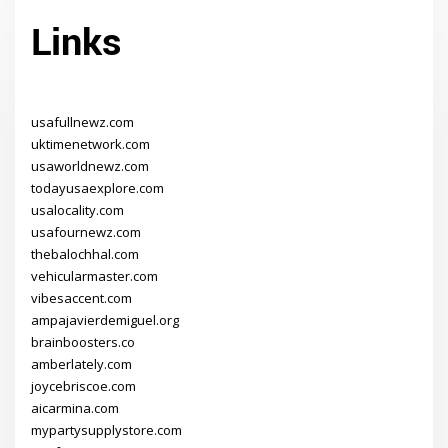
Links
usafullnewz.com
uktimenetwork.com
usaworldnewz.com
todayusaexplore.com
usalocality.com
usafournewz.com
thebalochhal.com
vehicularmaster.com
vibesaccent.com
ampajavierdemiguel.org
brainboosters.co
amberlately.com
joycebriscoe.com
aicarmina.com
mypartysupplystore.com