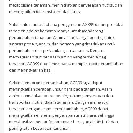
metabolisme tanaman, meningkatkan penyerapan nutrisi, dan
meningkatkan toleransi terhadap stres.
Salah satu manfaat utama penggunaan AGB99 dalam produksi
tanaman adalah kemampuannya untuk mendorong
pertumbuhan tanaman. Asam amino sangat penting untuk
sintesis protein, enzim, dan hormon yang diperlukan untuk
pertumbuhan dan perkembangan tanaman. Dengan
menyediakan sumber asam amino yang tersedia bagi
tanaman, AGB99 dapat membantu mempercepat pertumbuhan
dan meningkatkan hasil.
Selain mendorong pertumbuhan, AGB99 juga dapat
meningkatkan serapan unsur hara pada tanaman. Asam
amino memainkan peran penting dalam penyerapan dan
transportasi nutrisi dalam tanaman. Dengan memasok
tanaman dengan asam amino tambahan, AGB99 dapat
meningkatkan efisiensi penyerapan unsur hara, sehingga
menghasilkan pemanfaatan unsur hara yang lebih baik dan
peningkatan kesehatan tanaman.