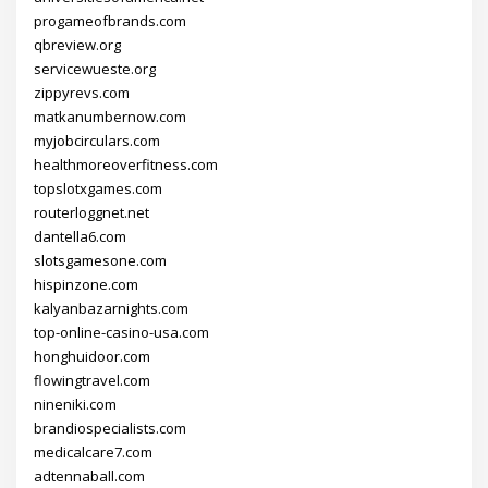
progameofbrands.com
qbreview.org
servicewueste.org
zippyrevs.com
matkanumbernow.com
myjobcirculars.com
healthmoreoverfitness.com
topslotxgames.com
routerloggnet.net
dantella6.com
slotsgamesone.com
hispinzone.com
kalyanbazarnights.com
top-online-casino-usa.com
honghuidoor.com
flowingtravel.com
nineniki.com
brandiospecialists.com
medicalcare7.com
adtennaball.com