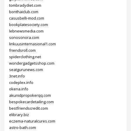
tombradydiet.com
bonthaiclub.com
casusbelli-mod.com
bookplatesociety.com
lebnewsmedia.com
sonosonora.com
linkuusinternasional1.com
friendsroll.com
spiderclothing.net
wondergadgetsshop.com
seatgurunews.com
3net.info
codeplex.info
okena.info
akunidpropokerqq.com
bespokecardetailing.com
bestfriendscredit.com
elibrary.biz
eczema-naturalcures.com
astro-bath.com