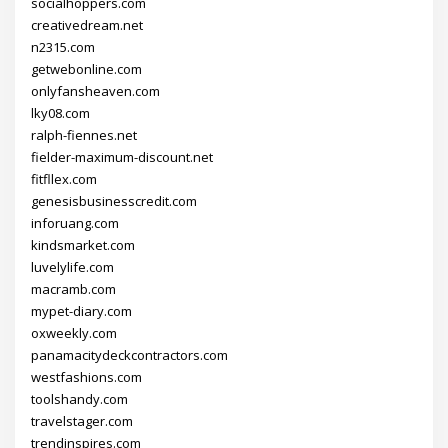
socialhoppers.com
creativedream.net
n2315.com
getwebonline.com
onlyfansheaven.com
lky08.com
ralph-fiennes.net
fielder-maximum-discount.net
fitfllex.com
genesisbusinesscredit.com
inforuang.com
kindsmarket.com
luvelylife.com
macramb.com
mypet-diary.com
oxweekly.com
panamacitydeckcontractors.com
westfashions.com
toolshandy.com
travelstager.com
trendinspires.com