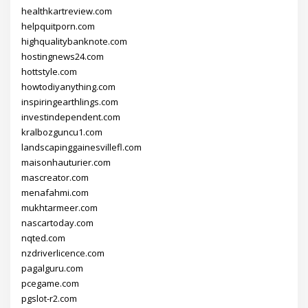
healthkartreview.com
helpquitporn.com
highqualitybanknote.com
hostingnews24.com
hottstyle.com
howtodiyanything.com
inspiringearthlings.com
investindependent.com
kralbozguncu1.com
landscapinggainesvillefl.com
maisonhauturier.com
mascreator.com
menafahmi.com
mukhtarmeer.com
nascartoday.com
nqted.com
nzdriverlicence.com
pagalguru.com
pcegame.com
pgslot-r2.com