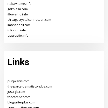
nabavkame.info
gakbiasa.com
iflowerhu.info
chicagocrystalconnection.com
imanabadii.com
trilipohu.info
appruptio.info
Links
punjwanis.com
the-parcs-clematiscondos.com
jusu-gb.com
thecarepet.com
blogwriterplus.com
guestpostingseo.com