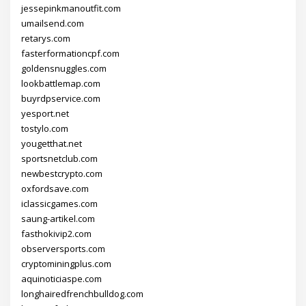
jessepinkmanoutfit.com
umailsend.com
retarys.com
fasterformationcpf.com
goldensnuggles.com
lookbattlemap.com
buyrdpservice.com
yesport.net
tostylo.com
yougetthat.net
sportsnetclub.com
newbestcrypto.com
oxfordsave.com
iclassicgames.com
saung-artikel.com
fasthokivip2.com
observersports.com
cryptominingplus.com
aquinoticiaspe.com
longhairedfrenchbulldog.com