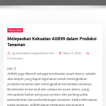
Situs Slot
Melepaskan Kekuatan AGB99 dalam Produksi
Tanaman
by
admin@autospeedsters.info
May 12, 2026
0 Comment
[ad_1]
AGB99, juga dikenal sebagai biostimulan asam amino, adalah
alat ampuh yang dapat digunakan untuk meningkatkan
produksi tanaman dan meningkatkan kesehatan tanaman.
Biostimulan ini berasal dari campuran asam amino, yang
merupakan bahan penyusun protein dan penting untuk
pertumbuhan dan perkembangan tanaman. Ketika diterapkan
pada tanaman, AGB99 dapat membantu merangsang