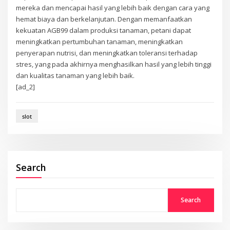
mereka dan mencapai hasil yang lebih baik dengan cara yang
hemat biaya dan berkelanjutan. Dengan memanfaatkan
kekuatan AGB99 dalam produksi tanaman, petani dapat
meningkatkan pertumbuhan tanaman, meningkatkan
penyerapan nutrisi, dan meningkatkan toleransi terhadap
stres, yang pada akhirnya menghasilkan hasil yang lebih tinggi
dan kualitas tanaman yang lebih baik.
[ad_2]
slot
Search
Search