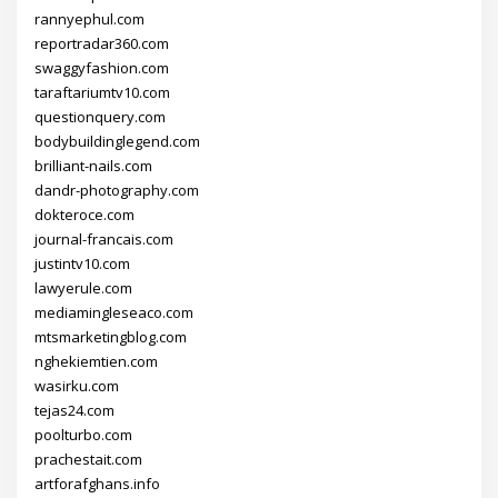
rannyephul.com
reportradar360.com
swaggyfashion.com
taraftariumtv10.com
questionquery.com
bodybuildinglegend.com
brilliant-nails.com
dandr-photography.com
dokteroce.com
journal-francais.com
justintv10.com
lawyerule.com
mediamingleseaco.com
mtsmarketingblog.com
nghekiemtien.com
wasirku.com
tejas24.com
poolturbo.com
prachestait.com
artforafghans.info