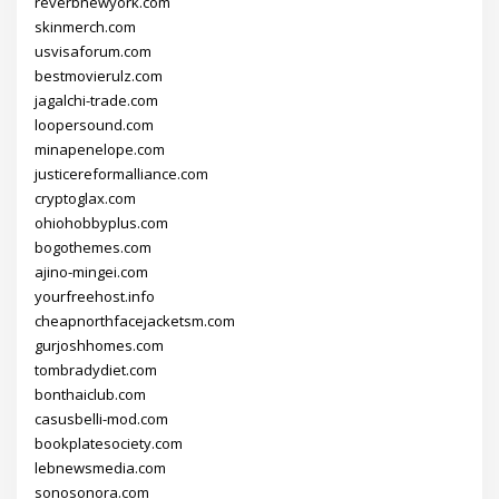
reverbnewyork.com
skinmerch.com
usvisaforum.com
bestmovierulz.com
jagalchi-trade.com
loopersound.com
minapenelope.com
justicereformalliance.com
cryptoglax.com
ohiohobbyplus.com
bogothemes.com
ajino-mingei.com
yourfreehost.info
cheapnorthfacejacketsm.com
gurjoshhomes.com
tombradydiet.com
bonthaiclub.com
casusbelli-mod.com
bookplatesociety.com
lebnewsmedia.com
sonosonora.com