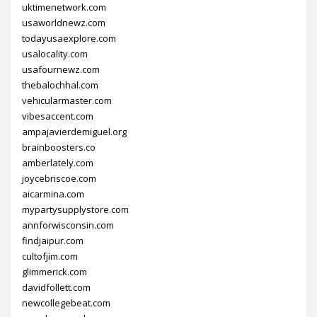
uktimenetwork.com
usaworldnewz.com
todayusaexplore.com
usalocality.com
usafournewz.com
thebalochhal.com
vehicularmaster.com
vibesaccent.com
ampajavierdemiguel.org
brainboosters.co
amberlately.com
joycebriscoe.com
aicarmina.com
mypartysupplystore.com
annforwisconsin.com
findjaipur.com
cultofjim.com
glimmerick.com
davidfollett.com
newcollegebeat.com