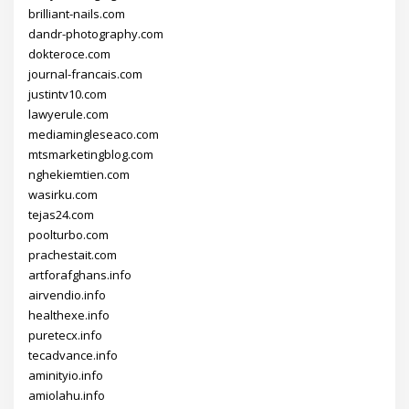
brilliant-nails.com
dandr-photography.com
dokteroce.com
journal-francais.com
justintv10.com
lawyerule.com
mediamingleseaco.com
mtsmarketingblog.com
nghekiemtien.com
wasirku.com
tejas24.com
poolturbo.com
prachestait.com
artforafghans.info
airvendio.info
healthexe.info
puretecx.info
tecadvance.info
aminityio.info
amiolahu.info