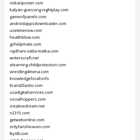
nokariposter.com
kalyan-guessing-nightplay.com
gameofpanels.com
androidappsdownloader.com
usetimenow.com
healthblow.com
gohelpmate.com
rajdhani-satta-matka.com
writerscraft.net
elearning-childprotection.com
wrestling4mena.com
knowledgeforall.info
brand2lastio.com
usadigitalservices.com
socialhoppers.com
creativedream.net
n2315.com
getwebonline.com
onlyfansheaven.com
lky08.com