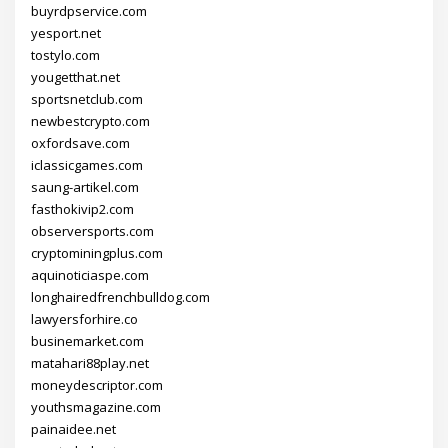
buyrdpservice.com
yesport.net
tostylo.com
yougetthat.net
sportsnetclub.com
newbestcrypto.com
oxfordsave.com
iclassicgames.com
saung-artikel.com
fasthokivip2.com
observersports.com
cryptominingplus.com
aquinoticiaspe.com
longhairedfrenchbulldog.com
lawyersforhire.co
businemarket.com
matahari88play.net
moneydescriptor.com
youthsmagazine.com
painaidee.net