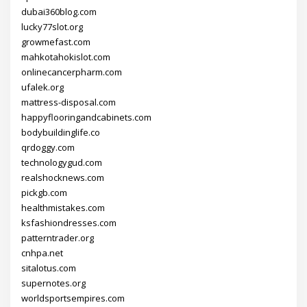
dubai360blog.com
lucky77slot.org
growmefast.com
mahkotahokislot.com
onlinecancerpharm.com
ufalek.org
mattress-disposal.com
happyflooringandcabinets.com
bodybuildinglife.co
qrdoggy.com
technologygud.com
realshocknews.com
pickgb.com
healthmistakes.com
ksfashiondresses.com
patterntrader.org
cnhpa.net
sitalotus.com
supernotes.org
worldsportsempires.com