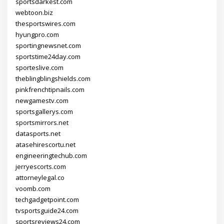
sportsdarkest.com
webtoon.biz
thesportswires.com
hyungpro.com
sportingnewsnet.com
sportstime24day.com
sporteslive.com
theblingblingshields.com
pinkfrenchtipnails.com
newgamestv.com
sportsgallerys.com
sportsmirrors.net
datasports.net
atasehirescortu.net
engineeringtechub.com
jerryescorts.com
attorneylegal.co
voomb.com
techgadgetpoint.com
tvsportsguide24.com
sportsreviews24.com