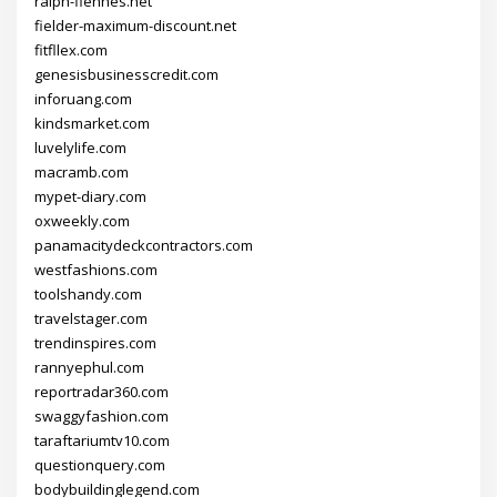
ralph-fiennes.net
fielder-maximum-discount.net
fitfllex.com
genesisbusinesscredit.com
inforuang.com
kindsmarket.com
luvelylife.com
macramb.com
mypet-diary.com
oxweekly.com
panamacitydeckcontractors.com
westfashions.com
toolshandy.com
travelstager.com
trendinspires.com
rannyephul.com
reportradar360.com
swaggyfashion.com
taraftariumtv10.com
questionquery.com
bodybuildinglegend.com