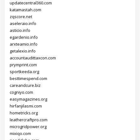
updatecentral360.com
katamastah.com
zqscore.net
aseleraio.info
asticio.info
egardenio.info
arxteamio.info
getalexio.info
accountaudittaxcon.com
prymprint.com
sportkeeda.org
besttimespend.com
careandcure.biz
cogniyo.com
easymagazines.org
hirfanjilasmi.com
hometricks.org
leathercraftpro.com
microgridpower.org
mixiqo.com