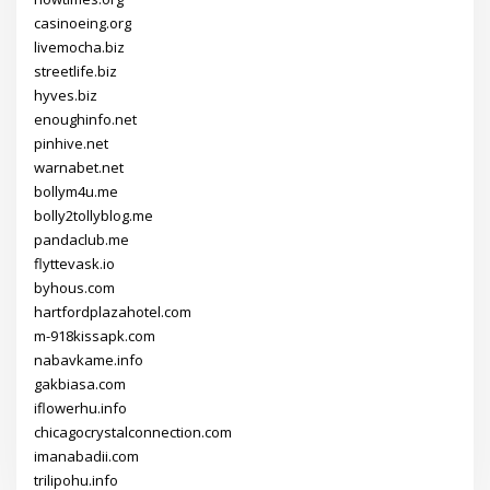
casinoeing.org
livemocha.biz
streetlife.biz
hyves.biz
enoughinfo.net
pinhive.net
warnabet.net
bollym4u.me
bolly2tollyblog.me
pandaclub.me
flyttevask.io
byhous.com
hartfordplazahotel.com
m-918kissapk.com
nabavkame.info
gakbiasa.com
iflowerhu.info
chicagocrystalconnection.com
imanabadii.com
trilipohu.info