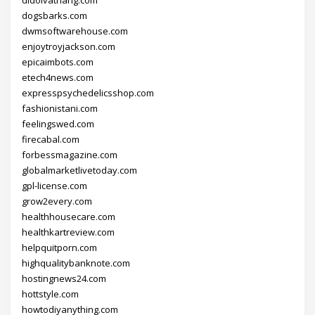
dogsbarks.com
dwmsoftwarehouse.com
enjoytroyjackson.com
epicaimbots.com
etech4news.com
expresspsychedelicsshop.com
fashionistani.com
feelingswed.com
firecabal.com
forbessmagazine.com
globalmarketlivetoday.com
gpl-license.com
grow2every.com
healthhousecare.com
healthkartreview.com
helpquitporn.com
highqualitybanknote.com
hostingnews24.com
hottstyle.com
howtodiyanything.com