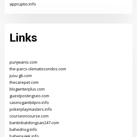
appruptio.info
Links
punjwanis.com
the-parcs-clematiscondos.com
jusu-gb.com
thecarepet.com
blogwriterplus.com
guestpostingseo.com
casinogambitpro.info
pokerplaymasters.info
courseoncourse.com
bantinbatdongsan247.com
bahednog.info
bahenxgek.info