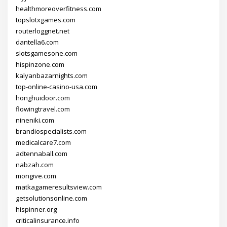
healthmoreoverfitness.com
topslotxgames.com
routerloggnet.net
dantella6.com
slotsgamesone.com
hispinzone.com
kalyanbazarnights.com
top-online-casino-usa.com
honghuidoor.com
flowingtravel.com
nineniki.com
brandiospecialists.com
medicalcare7.com
adtennaball.com
nabzah.com
mongive.com
matkagameresultsview.com
getsolutionsonline.com
hispinner.org
criticalinsurance.info