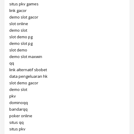
situs pkv games
link gacor
demo slot gacor
slot online
demo slot
slot demo pg
demo slot pg
slot demo
demo slot maxwin
qq
link alternatif sbobet
data pengeluaran hk
slot demo gacor
demo slot
pkv
dominoqq
bandarqq
poker online
situs qq
situs pkv