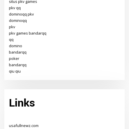
situs pkv games
pkv qq
dominoqq pkv
dominoqq
pkv
pkv games bandarqq
qq
domino
bandarqq
poker
bandarqq
qiu qiu
Links
usafullnewz.com