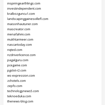
inspiringearthlings.com
investindependent.com
kralbozguncu1.com
landscapinggainesvillefl.com
maisonhauturier.com
mascreator.com
menafahmi.com
mukhtarmeer.com
nascartoday.com
nqted.com
nzdriverlicence.com
pagalguru.com
pcegame.com
pgslot-r2.com
ws-expression.com
zchotels.com
zepfo.com
technologynews5.com
teknoeduka.com
thenews-blog.com