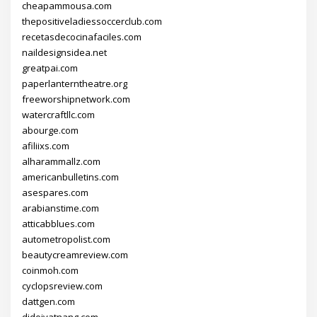
cheapammousa.com
thepositiveladiessoccerclub.com
recetasdecocinafaciles.com
naildesignsidea.net
greatpai.com
paperlanterntheatre.org
freeworshipnetwork.com
watercraftllc.com
abourge.com
afiliixs.com
alharammallz.com
americanbulletins.com
asespares.com
arabianstime.com
atticabblues.com
autometropolist.com
beautycreamreview.com
coinmoh.com
cyclopsreview.com
dattgen.com
didoivatnang.com