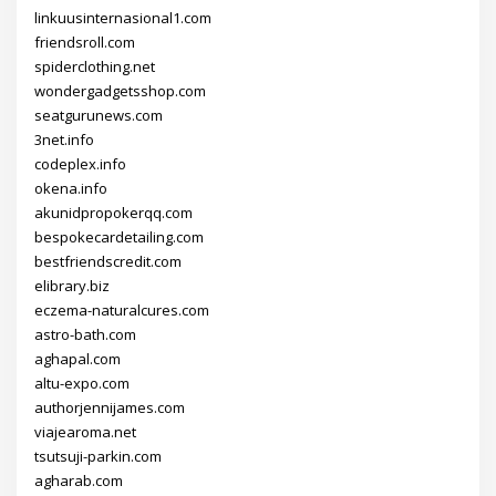
linkuusinternasional1.com
friendsroll.com
spiderclothing.net
wondergadgetsshop.com
seatgurunews.com
3net.info
codeplex.info
okena.info
akunidpropokerqq.com
bespokecardetailing.com
bestfriendscredit.com
elibrary.biz
eczema-naturalcures.com
astro-bath.com
aghapal.com
altu-expo.com
authorjennijames.com
viajearoma.net
tsutsuji-parkin.com
agharab.com