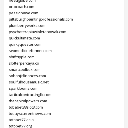
needglobe.com
ortocoach.com
passionawe.com
pittsburghpaintingprofessionals.com
plumberryworks.com
psychoterapiawioletanowak.com
quickultimate.com
quirkyquester.com
sexmedicineformen.com
shiftripple.com
slotterpercaya.co
smartcoolbox.com
sohanjitfinances.com
soulfulhousemusic.net
sparklooms.com
tacticalcontractingllc.com
thecapitalpowers.com
tobabet88slot3.com
todayscurrentnews.com
totobet77.asia
totobet77.org