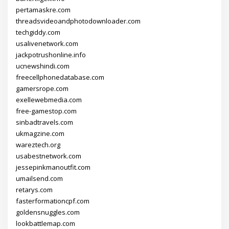
pertamaskre.com
threadsvideoandphotodownloader.com
techgiddy.com
usalivenetwork.com
jackpotrushonline.info
ucnewshindi.com
freecellphonedatabase.com
gamersrope.com
exellewebmedia.com
free-gamestop.com
sinbadtravels.com
ukmagzine.com
wareztech.org
usabestnetwork.com
jessepinkmanoutfit.com
umailsend.com
retarys.com
fasterformationcpf.com
goldensnuggles.com
lookbattlemap.com