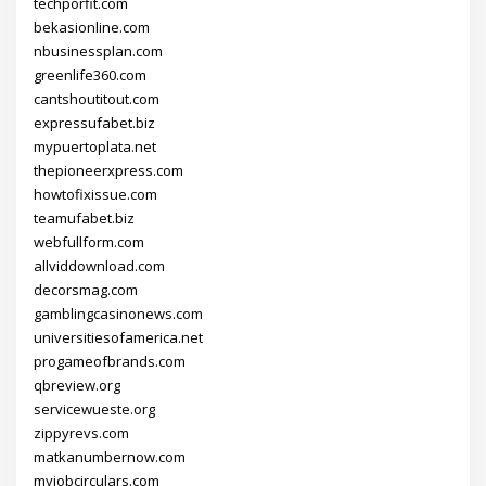
techporfit.com
bekasionline.com
nbusinessplan.com
greenlife360.com
cantshoutitout.com
expressufabet.biz
mypuertoplata.net
thepioneerxpress.com
howtofixissue.com
teamufabet.biz
webfullform.com
allviddownload.com
decorsmag.com
gamblingcasinonews.com
universitiesofamerica.net
progameofbrands.com
qbreview.org
servicewueste.org
zippyrevs.com
matkanumbernow.com
myjobcirculars.com