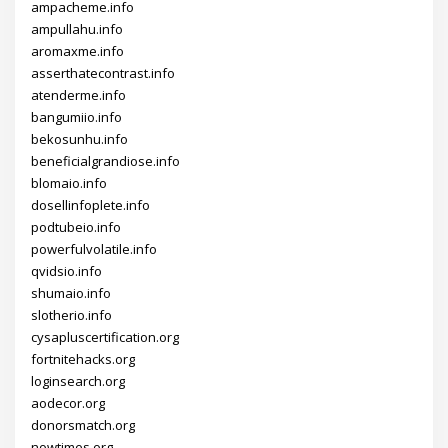
ampacheme.info
ampullahu.info
aromaxme.info
asserthatecontrast.info
atenderme.info
bangumiio.info
bekosunhu.info
beneficialgrandiose.info
blomaio.info
dosellinfoplete.info
podtubeio.info
powerfulvolatile.info
qvidsio.info
shumaio.info
slotherio.info
cysapluscertification.org
fortnitehacks.org
loginsearch.org
aodecor.org
donorsmatch.org
nowtimes.org