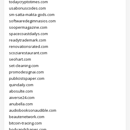
todaycryptotimes.com
usabonuscodes.com
sm-satta-makta-gods.com
softwaredegimnasios.com
soopermagazine.com
spacecoastdailys.com
readytrademark.com
renovationsrated.com
scoziarestaurant.com
seohart.com
set-cleaning.com
promodesignai.com
publicistspaper.com
quindaily.com
abosulte.com
aiverse24.com
anubella.com
audiobooksonaudible.com
beautenetwork.com
bitcoin-tracing.com
bodyandshapes.com