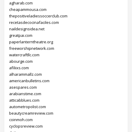
agharab.com
cheapammousa.com
thepositiveladiessoccerclub.com
recetasdecocinafaciles.com
naildesignsidea.net
greatpai.com
paperlanterntheatre.org
freeworshipnetwork.com
watercraftllc.com
abourge.com
afiliixs.com
alharammallz.com
americanbulletins.com
asespares.com
arabianstime.com
atticabblues.com
autometropolist.com
beautycreamreview.com
coinmoh.com
cyclopsreview.com