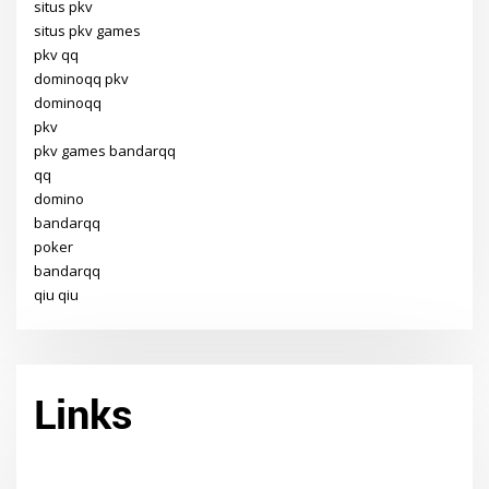
situs pkv
situs pkv games
pkv qq
dominoqq pkv
dominoqq
pkv
pkv games bandarqq
qq
domino
bandarqq
poker
bandarqq
qiu qiu
Links