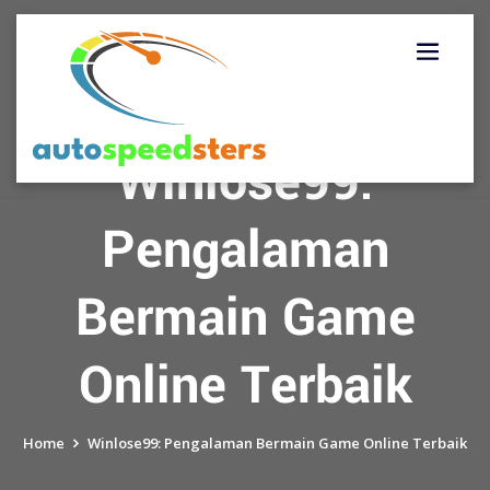
Skip
to
content
Winlose99:
Pengalaman
Bermain Game
Online Terbaik
Home
Winlose99: Pengalaman Bermain Game Online Terbaik