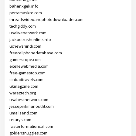
bahenxgek.info
pertamaskre.com
threadsvideoandphotodownloader.com
techgiddy.com
usalivenetwork.com
jackpotrushonline.info
ucnewshindi.com
freecellphonedatabase.com
gamersrope.com
exellewebmedia.com
free-gamestop.com
sinbadtravels.com
ukmagzine.com
wareztech.org
usabestnetwork.com
jessepinkmanoutfit.com
umailsend.com
retarys.com
fasterformationcpf.com
goldensnuggles.com