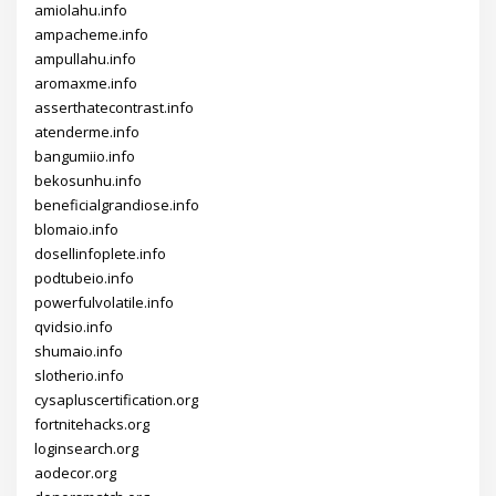
amiolahu.info
ampacheme.info
ampullahu.info
aromaxme.info
asserthatecontrast.info
atenderme.info
bangumiio.info
bekosunhu.info
beneficialgrandiose.info
blomaio.info
dosellinfoplete.info
podtubeio.info
powerfulvolatile.info
qvidsio.info
shumaio.info
slotherio.info
cysapluscertification.org
fortnitehacks.org
loginsearch.org
aodecor.org