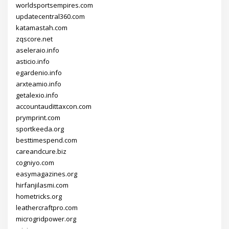
worldsportsempires.com
updatecentral360.com
katamastah.com
zqscore.net
aseleraio.info
asticio.info
egardenio.info
arxteamio.info
getalexio.info
accountaudittaxcon.com
prymprint.com
sportkeeda.org
besttimespend.com
careandcure.biz
cogniyo.com
easymagazines.org
hirfanjilasmi.com
hometricks.org
leathercraftpro.com
microgridpower.org