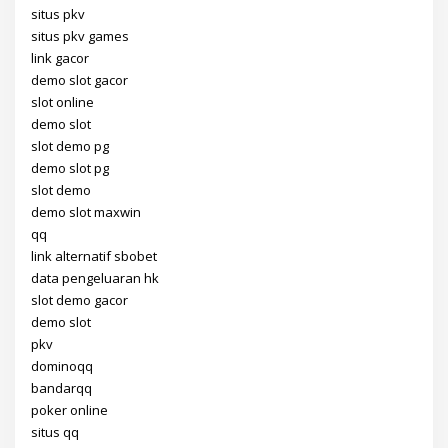
situs pkv
situs pkv games
link gacor
demo slot gacor
slot online
demo slot
slot demo pg
demo slot pg
slot demo
demo slot maxwin
qq
link alternatif sbobet
data pengeluaran hk
slot demo gacor
demo slot
pkv
dominoqq
bandarqq
poker online
situs qq