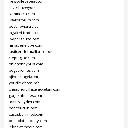
newcollegebeat.com
reverbnewyork.com
skinmerch.com
usvisaforum.com
bestmovierulz.com
jagalchi-trade.com
loopersound.com
minapenelope.com
justicereformalliance.com
cryptoglax.com
ohiohobbyplus.com
bogothemes.com
ajino-mingei.com
yourfreehost.info
cheapnorthfacejacketsm.com
gurjoshhomes.com
tombradydiet.com
bonthaiclub.com
casusbelli-mod.com
bookplatesociety.com
lebnewsmedia.com