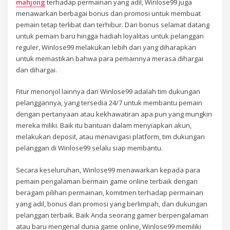
mahjong
terhadap permainan yang adil, Winlose99 juga
menawarkan berbagai bonus dan promosi untuk membuat
pemain tetap terlibat dan terhibur. Dari bonus selamat datang
untuk pemain baru hingga hadiah loyalitas untuk pelanggan
reguler, Winlose99 melakukan lebih dari yang diharapkan
untuk memastikan bahwa para pemainnya merasa dihargai
dan dihargai.
Fitur menonjol lainnya dari Winlose99 adalah tim dukungan
pelanggannya, yang tersedia 24/7 untuk membantu pemain
dengan pertanyaan atau kekhawatiran apa pun yang mungkin
mereka miliki. Baik itu bantuan dalam menyiapkan akun,
melakukan deposit, atau menavigasi platform, tim dukungan
pelanggan di Winlose99 selalu siap membantu.
Secara keseluruhan, Winlose99 menawarkan kepada para
pemain pengalaman bermain game online terbaik dengan
beragam pilihan permainan, komitmen terhadap permainan
yang adil, bonus dan promosi yang berlimpah, dan dukungan
pelanggan terbaik. Baik Anda seorang gamer berpengalaman
atau baru mengenal dunia game online, Winlose99 memiliki