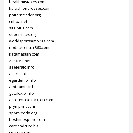
healthmistakes.com
ksfashiondresses.com
patterntrader.org
cnhpa.net
sitalotus.com
supernotes.org
worldsportsempires.com
updatecentral360.com
katamastah.com
zqscore.net
aseleraio.info
asticio.info
egardenio.info
arxteamio.info
getalexio.info
accountaudittaxcon.com
prymprint.com
sportkeeda.org
besttimespend.com
careandcure.biz
cogniyo.com