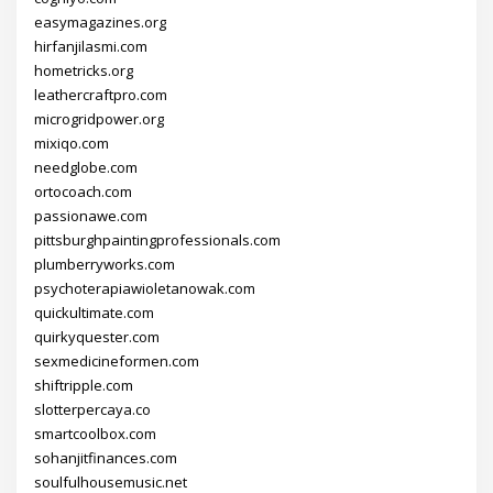
easymagazines.org
hirfanjilasmi.com
hometricks.org
leathercraftpro.com
microgridpower.org
mixiqo.com
needglobe.com
ortocoach.com
passionawe.com
pittsburghpaintingprofessionals.com
plumberryworks.com
psychoterapiawioletanowak.com
quickultimate.com
quirkyquester.com
sexmedicineformen.com
shiftripple.com
slotterpercaya.co
smartcoolbox.com
sohanjitfinances.com
soulfulhousemusic.net