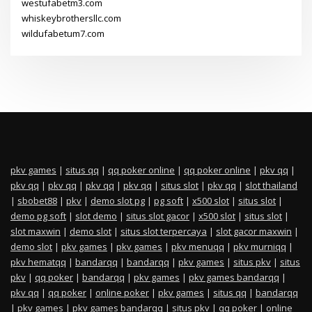
westufabetm3.com
whiskeybrothersllc.com
wildufabetum7.com
pkv games
|
situs qq
|
qq poker online
|
qq poker online
|
pkv qq
|
pkv qq
|
pkv qq
|
pkv qq
|
pkv qq
|
situs slot
|
pkv qq
|
slot thailand
|
sbobet88
|
pkv
|
demo slot pg
|
pg soft
|
x500 slot
|
situs slot
|
demo pg soft
|
slot demo
|
situs slot gacor
|
x500 slot
|
situs slot
|
slot maxwin
|
demo slot
|
situs slot terpercaya
|
slot gacor maxwin
|
demo slot
|
pkv games
|
pkv games
|
pkv menuqq
|
pkv murniqq
|
pkv hematqq
|
bandarqq
|
bandarqq
|
pkv games
|
situs pkv
|
situs
pkv
|
qq poker
|
bandarqq
|
pkv games
|
pkv games bandarqq
|
pkv qq
|
qq poker
|
online poker
|
pkv games
|
situs qq
|
bandarqq
|
pkv games
|
pkv games bandarqq
|
situs pkv
|
qq poker
|
online