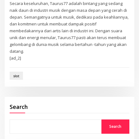
Secara keseluruhan, Taurus77 adalah bintang yang sedang
naik daun di industri musik dengan masa depan yang cerah di
depan. Semangatnya untuk musik, dedikasi pada keahliannya,
dan komitmen untuk membuat dampak positif
membedakannya dari artis lain di industri ini. Dengan suara
unik dan energi menular, Taurus77 pasti akan terus membuat
gelombang di dunia musik selama bertahun -tahun yang akan
datang.
[ad_2]
slot
Search
Search