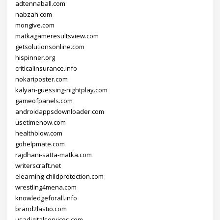
adtennaball.com
nabzah.com
mongive.com
matkagameresultsview.com
getsolutionsonline.com
hispinner.org
criticalinsurance.info
nokariposter.com
kalyan-guessing-nightplay.com
gameofpanels.com
androidappsdownloader.com
usetimenow.com
healthblow.com
gohelpmate.com
rajdhani-satta-matka.com
writerscraft.net
elearning-childprotection.com
wrestling4mena.com
knowledgeforall.info
brand2lastio.com
usadigitalservices.com