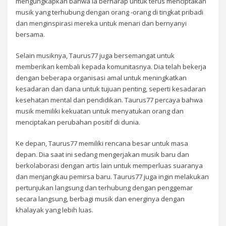
mengungkapkan bahwa ia berharap untuk terus menciptakan
musik yang terhubung dengan orang -orang di tingkat pribadi
dan menginspirasi mereka untuk menari dan bernyanyi
bersama.
Selain musiknya, Taurus77 juga bersemangat untuk
memberikan kembali kepada komunitasnya. Dia telah bekerja
dengan beberapa organisasi amal untuk meningkatkan
kesadaran dan dana untuk tujuan penting, seperti kesadaran
kesehatan mental dan pendidikan. Taurus77 percaya bahwa
musik memiliki kekuatan untuk menyatukan orang dan
menciptakan perubahan positif di dunia.
Ke depan, Taurus77 memiliki rencana besar untuk masa
depan. Dia saat ini sedang mengerjakan musik baru dan
berkolaborasi dengan artis lain untuk memperluas suaranya
dan menjangkau pemirsa baru. Taurus77 juga ingin melakukan
pertunjukan langsung dan terhubung dengan penggemar
secara langsung, berbagi musik dan energinya dengan
khalayak yang lebih luas.