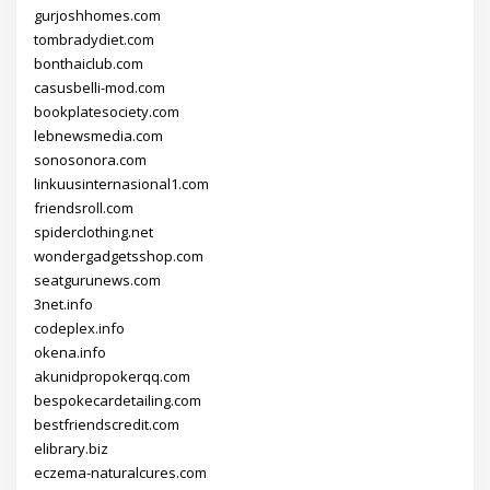
gurjoshhomes.com
tombradydiet.com
bonthaiclub.com
casusbelli-mod.com
bookplatesociety.com
lebnewsmedia.com
sonosonora.com
linkuusinternasional1.com
friendsroll.com
spiderclothing.net
wondergadgetsshop.com
seatgurunews.com
3net.info
codeplex.info
okena.info
akunidpropokerqq.com
bespokecardetailing.com
bestfriendscredit.com
elibrary.biz
eczema-naturalcures.com