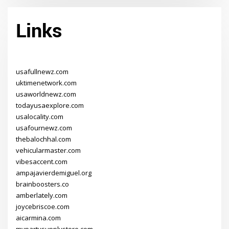
Links
usafullnewz.com
uktimenetwork.com
usaworldnewz.com
todayusaexplore.com
usalocality.com
usafournewz.com
thebalochhal.com
vehicularmaster.com
vibesaccent.com
ampajavierdemiguel.org
brainboosters.co
amberlately.com
joycebriscoe.com
aicarmina.com
mypartysupplystore.com