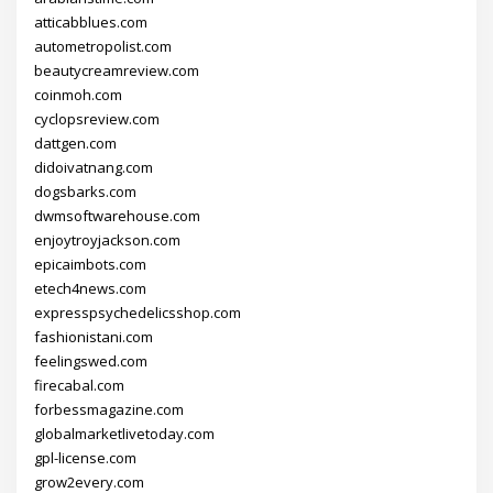
atticabblues.com
autometropolist.com
beautycreamreview.com
coinmoh.com
cyclopsreview.com
dattgen.com
didoivatnang.com
dogsbarks.com
dwmsoftwarehouse.com
enjoytroyjackson.com
epicaimbots.com
etech4news.com
expresspsychedelicsshop.com
fashionistani.com
feelingswed.com
firecabal.com
forbessmagazine.com
globalmarketlivetoday.com
gpl-license.com
grow2every.com