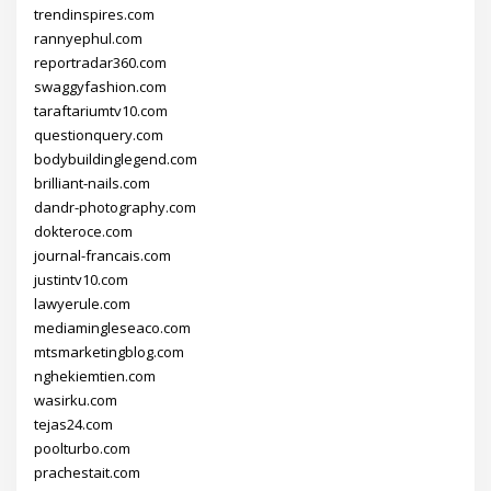
trendinspires.com
rannyephul.com
reportradar360.com
swaggyfashion.com
taraftariumtv10.com
questionquery.com
bodybuildinglegend.com
brilliant-nails.com
dandr-photography.com
dokteroce.com
journal-francais.com
justintv10.com
lawyerule.com
mediamingleseaco.com
mtsmarketingblog.com
nghekiemtien.com
wasirku.com
tejas24.com
poolturbo.com
prachestait.com