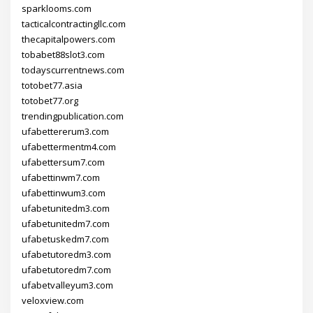
sparklooms.com
tacticalcontractingllc.com
thecapitalpowers.com
tobabet88slot3.com
todayscurrentnews.com
totobet77.asia
totobet77.org
trendingpublication.com
ufabettererum3.com
ufabettermentm4.com
ufabettersum7.com
ufabettinwm7.com
ufabettinwum3.com
ufabetunitedm3.com
ufabetunitedm7.com
ufabetuskedm7.com
ufabetutoredm3.com
ufabetutoredm7.com
ufabetvalleyum3.com
veloxview.com