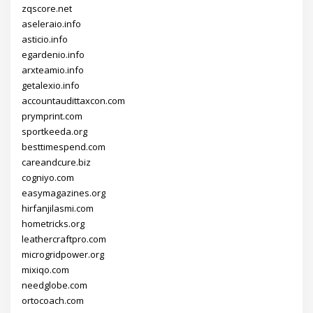
zqscore.net
aseleraio.info
asticio.info
egardenio.info
arxteamio.info
getalexio.info
accountaudittaxcon.com
prymprint.com
sportkeeda.org
besttimespend.com
careandcure.biz
cogniyo.com
easymagazines.org
hirfanjilasmi.com
hometricks.org
leathercraftpro.com
microgridpower.org
mixiqo.com
needglobe.com
ortocoach.com