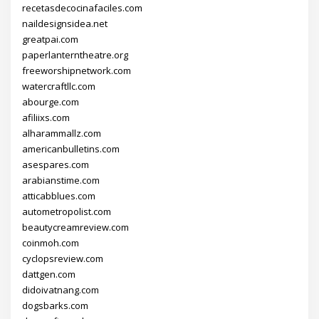
recetasdecocinafaciles.com
naildesignsidea.net
greatpai.com
paperlanterntheatre.org
freeworshipnetwork.com
watercraftllc.com
abourge.com
afiliixs.com
alharammallz.com
americanbulletins.com
asespares.com
arabianstime.com
atticabblues.com
autometropolist.com
beautycreamreview.com
coinmoh.com
cyclopsreview.com
dattgen.com
didoivatnang.com
dogsbarks.com