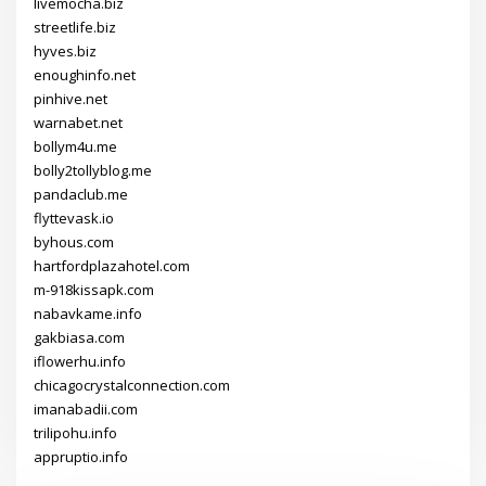
livemocha.biz
streetlife.biz
hyves.biz
enoughinfo.net
pinhive.net
warnabet.net
bollym4u.me
bolly2tollyblog.me
pandaclub.me
flyttevask.io
byhous.com
hartfordplazahotel.com
m-918kissapk.com
nabavkame.info
gakbiasa.com
iflowerhu.info
chicagocrystalconnection.com
imanabadii.com
trilipohu.info
appruptio.info