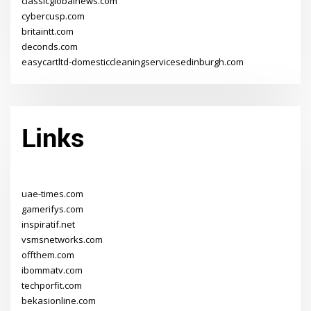
classicglobalnews.com
cybercusp.com
britaintt.com
deconds.com
easycartltd-domesticcleaningservicesedinburgh.com
Links
uae-times.com
gamerifys.com
inspiratif.net
vsmsnetworks.com
offthem.com
ibommatv.com
techporfit.com
bekasionline.com