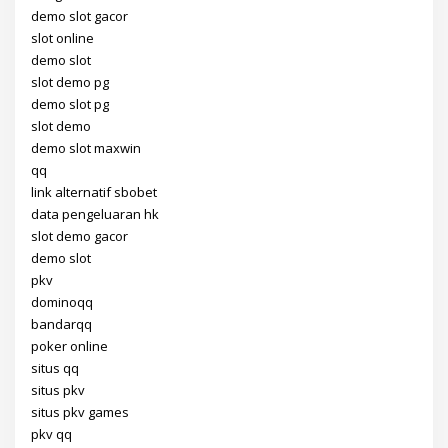
demo slot gacor
slot online
demo slot
slot demo pg
demo slot pg
slot demo
demo slot maxwin
qq
link alternatif sbobet
data pengeluaran hk
slot demo gacor
demo slot
pkv
dominoqq
bandarqq
poker online
situs qq
situs pkv
situs pkv games
pkv qq