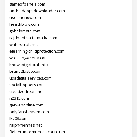
gameofpanels.com
androidappsdownloader.com
usetimenow.com
healthblow.com
gohelpmate.com
rajdhani-satta-matka.com
writerscraft.net
elearning-childprotection.com
wrestling4mena.com
knowledgeforall.info
brand2lastio.com
usadigitalservices.com
socialhoppers.com
creativedream.net
n2315.com
getwebonline.com
onlyfansheaven.com
lky08.com
ralph-fiennes.net
fielder-maximum-discount.net