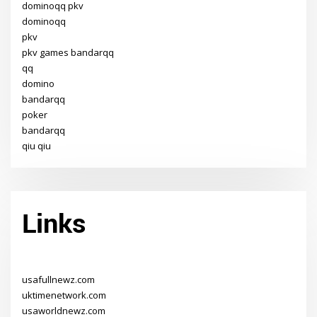
dominoqq pkv
dominoqq
pkv
pkv games bandarqq
qq
domino
bandarqq
poker
bandarqq
qiu qiu
Links
usafullnewz.com
uktimenetwork.com
usaworldnewz.com