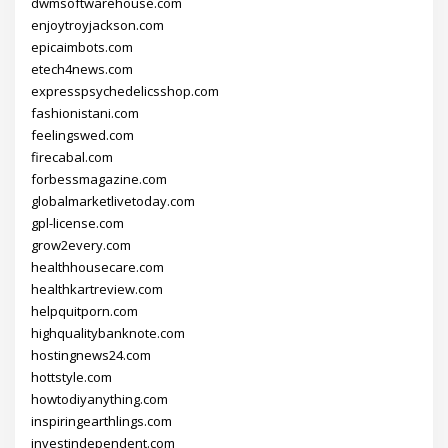
dwmsoftwarehouse.com
enjoytroyjackson.com
epicaimbots.com
etech4news.com
expresspsychedelicsshop.com
fashionistani.com
feelingswed.com
firecabal.com
forbessmagazine.com
globalmarketlivetoday.com
gpl-license.com
grow2every.com
healthhousecare.com
healthkartreview.com
helpquitporn.com
highqualitybanknote.com
hostingnews24.com
hottstyle.com
howtodiyanything.com
inspiringearthlings.com
investindependent.com