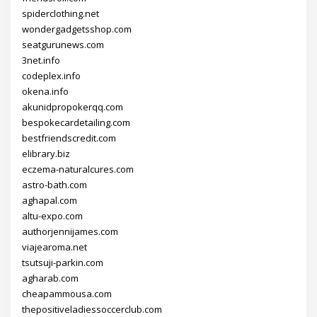
spiderclothing.net
wondergadgetsshop.com
seatgurunews.com
3net.info
codeplex.info
okena.info
akunidpropokerqq.com
bespokecardetailing.com
bestfriendscredit.com
elibrary.biz
eczema-naturalcures.com
astro-bath.com
aghapal.com
altu-expo.com
authorjennijames.com
viajearoma.net
tsutsuji-parkin.com
agharab.com
cheapammousa.com
thepositiveladiessoccerclub.com