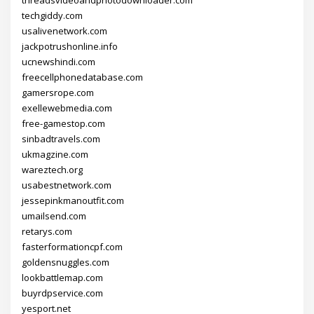
techgiddy.com
usalivenetwork.com
jackpotrushonline.info
ucnewshindi.com
freecellphonedatabase.com
gamersrope.com
exellewebmedia.com
free-gamestop.com
sinbadtravels.com
ukmagzine.com
wareztech.org
usabestnetwork.com
jessepinkmanoutfit.com
umailsend.com
retarys.com
fasterformationcpf.com
goldensnuggles.com
lookbattlemap.com
buyrdpservice.com
yesport.net