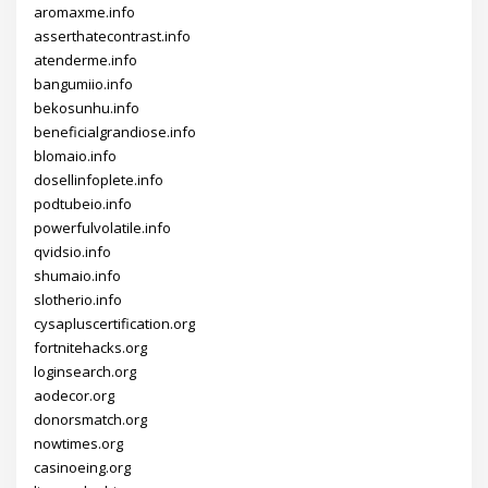
aromaxme.info
asserthatecontrast.info
atenderme.info
bangumiio.info
bekosunhu.info
beneficialgrandiose.info
blomaio.info
dosellinfoplete.info
podtubeio.info
powerfulvolatile.info
qvidsio.info
shumaio.info
slotherio.info
cysapluscertification.org
fortnitehacks.org
loginsearch.org
aodecor.org
donorsmatch.org
nowtimes.org
casinoeing.org