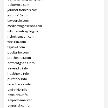
dokteroce.com
journal-francais.com
justintv10.com
lawyerule.com
mediamingleseaco.com
mtsmarketingblog.com
nghekiemtien.com
wasirku.com
tejas24.com
poolturbo.com
prachestait.com
artforafghans.info
airvendio.info
healthexe.info
puretecx.info
tecadvance.info
aminityio.info
amiolahu.info
ampacheme.info
ampullahu.info