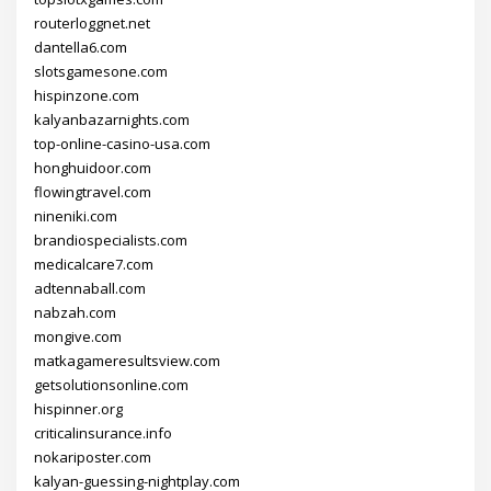
routerloggnet.net
dantella6.com
slotsgamesone.com
hispinzone.com
kalyanbazarnights.com
top-online-casino-usa.com
honghuidoor.com
flowingtravel.com
nineniki.com
brandiospecialists.com
medicalcare7.com
adtennaball.com
nabzah.com
mongive.com
matkagameresultsview.com
getsolutionsonline.com
hispinner.org
criticalinsurance.info
nokariposter.com
kalyan-guessing-nightplay.com