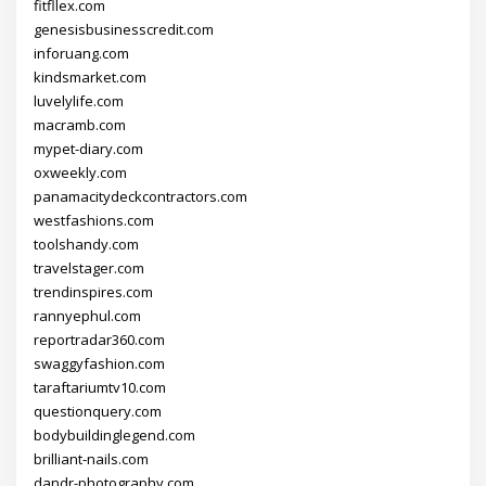
fitfllex.com
genesisbusinesscredit.com
inforuang.com
kindsmarket.com
luvelylife.com
macramb.com
mypet-diary.com
oxweekly.com
panamacitydeckcontractors.com
westfashions.com
toolshandy.com
travelstager.com
trendinspires.com
rannyephul.com
reportradar360.com
swaggyfashion.com
taraftariumtv10.com
questionquery.com
bodybuildinglegend.com
brilliant-nails.com
dandr-photography.com