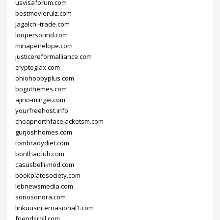
usvisaforum.com
bestmovierulz.com
jagalchi-trade.com
loopersound.com
minapenelope.com
justicereformalliance.com
cryptoglax.com
ohiohobbyplus.com
bogothemes.com
ajino-mingei.com
yourfreehost.info
cheapnorthfacejacketsm.com
gurjoshhomes.com
tombradydiet.com
bonthaiclub.com
casusbelli-mod.com
bookplatesociety.com
lebnewsmedia.com
sonosonora.com
linkuusinternasional1.com
friendsroll.com