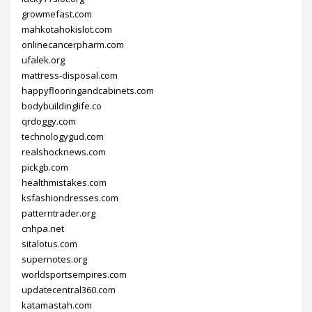
growmefast.com
mahkotahokislot.com
onlinecancerpharm.com
ufalek.org
mattress-disposal.com
happyflooringandcabinets.com
bodybuildinglife.co
qrdoggy.com
technologygud.com
realshocknews.com
pickgb.com
healthmistakes.com
ksfashiondresses.com
patterntrader.org
cnhpa.net
sitalotus.com
supernotes.org
worldsportsempires.com
updatecentral360.com
katamastah.com