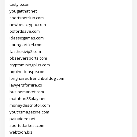
tostylo.com
yougetthat.net
sportsnetclub.com
newbestcrypto.com
oxfordsave.com
iclassicgames.com
saung-artikel.com
fasthokivip2.com
observersports.com
cryptominingplus.com
aquinoticiaspe.com
longhairedfrenchbulldog.com
lawyersforhire.co
businemarket.com
matahari88play.net
moneydescriptor.com
youthsmagazine.com
painaidee.net
sportsdarkest.com
webtoon.biz