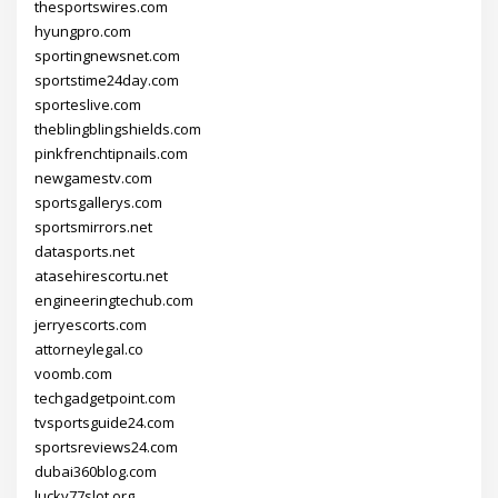
thesportswires.com
hyungpro.com
sportingnewsnet.com
sportstime24day.com
sporteslive.com
theblingblingshields.com
pinkfrenchtipnails.com
newgamestv.com
sportsgallerys.com
sportsmirrors.net
datasports.net
atasehirescortu.net
engineeringtechub.com
jerryescorts.com
attorneylegal.co
voomb.com
techgadgetpoint.com
tvsportsguide24.com
sportsreviews24.com
dubai360blog.com
lucky77slot.org