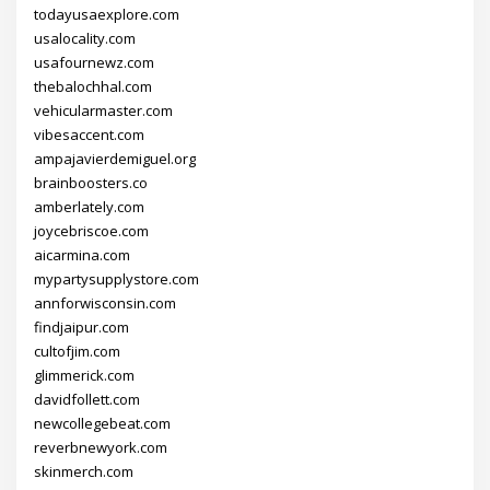
todayusaexplore.com
usalocality.com
usafournewz.com
thebalochhal.com
vehicularmaster.com
vibesaccent.com
ampajavierdemiguel.org
brainboosters.co
amberlately.com
joycebriscoe.com
aicarmina.com
mypartysupplystore.com
annforwisconsin.com
findjaipur.com
cultofjim.com
glimmerick.com
davidfollett.com
newcollegebeat.com
reverbnewyork.com
skinmerch.com