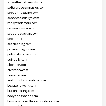
sm-satta-makta-gods.com
softwaredegimnasios.com
soopermagazine.com
spacecoastdailys.com
readytrademark.com
renovationsrated.com
scoziarestaurant.com
seohart.com
set-cleaning.com
promodesignai.com
publicistspaper.com
quindaily.com
abosulte.com
aiverse24.com
anubella.com
audiobooksonaudible.com
beautenetwork.com
bitcoin-tracing.com
bodyandshapes.com
businessconsultantsroundrock.com