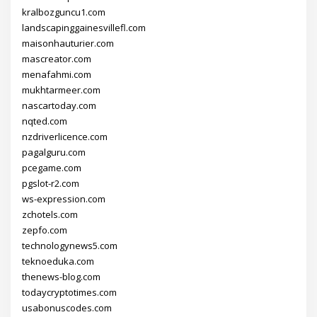
kralbozguncu1.com
landscapinggainesvillefl.com
maisonhauturier.com
mascreator.com
menafahmi.com
mukhtarmeer.com
nascartoday.com
nqted.com
nzdriverlicence.com
pagalguru.com
pcegame.com
pgslot-r2.com
ws-expression.com
zchotels.com
zepfo.com
technologynews5.com
teknoeduka.com
thenews-blog.com
todaycryptotimes.com
usabonuscodes.com