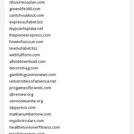
nbusinessplan.com
greenlife360.com
cantshoutitout.com
expressufabet.biz
mypuertoplata.net
thepioneerxpress.com
howtofixissue.com
teamufabet.biz
webfullform.com
allviddownload.com
decorsmag.com
gamblingcasinonews.com
universitiesofamerica.net
progameofbrands.com
qbreview.org
servicewueste.org
zippyrevs.com
matkanumbernow.com
myjobcirculars.com
healthmoreoverfitness.com
topslotxgames.com