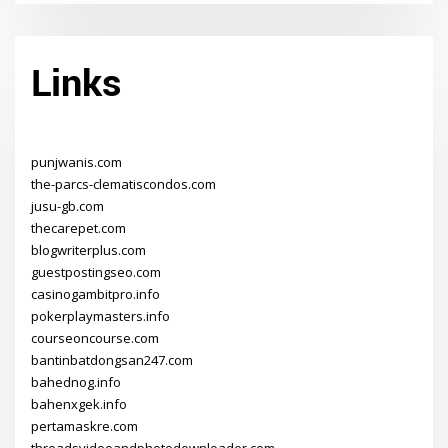
Links
punjwanis.com
the-parcs-clematiscondos.com
jusu-gb.com
thecarepet.com
blogwriterplus.com
guestpostingseo.com
casinogambitpro.info
pokerplaymasters.info
courseoncourse.com
bantinbatdongsan247.com
bahednog.info
bahenxgek.info
pertamaskre.com
threadsvideoandphotodownloader.com