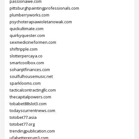
passionawe.com
pittsburghpaintingprofessionals.com
plumberryworks.com
psychoterapiawioletanowak.com
quickultimate.com
quirkyquester.com
sexmedicineformen.com
shiftripple.com
slotterpercaya.co
smartcoolbox.com
sohanjitfinances.com
soulfulhousemusic.net
sparklooms.com
tacticalcontractingllc.com
thecapitalpowers.com
tobabet88slot3.com
todayscurrentnews.com
totobet77.asia
totobet77.org
trendingpublication.com
ufabettererum3.com