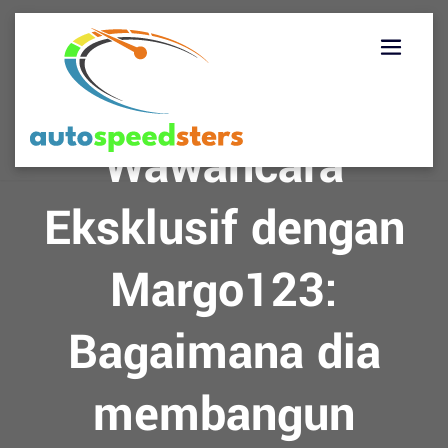
Skip
to
content
Wawancara
Eksklusif dengan
Margo123:
Bagaimana dia
membangun