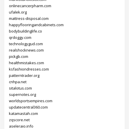
onlinecancerpharm.com
ufalek.org
mattress-disposal.com
happyflooringandcabinets.com
bodybuildinglife.co
qrdoggy.com
technologygud.com
realshocknews.com
pickgb.com
healthmistakes.com
ksfashiondresses.com
patterntrader.org
cnhpa.net
sitalotus.com
supernotes.org
worldsportsempires.com
updatecentral360.com
katamastah.com
zqscore.net
aseleraio.info