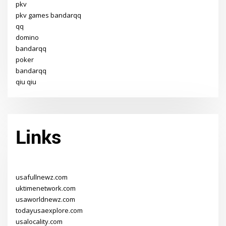
pkv
pkv games bandarqq
qq
domino
bandarqq
poker
bandarqq
qiu qiu
Links
usafullnewz.com
uktimenetwork.com
usaworldnewz.com
todayusaexplore.com
usalocality.com