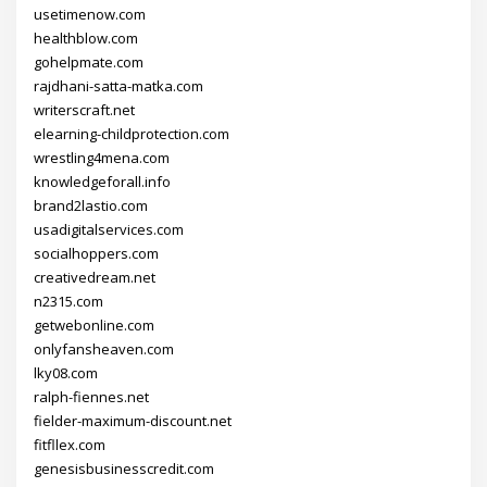
usetimenow.com
healthblow.com
gohelpmate.com
rajdhani-satta-matka.com
writerscraft.net
elearning-childprotection.com
wrestling4mena.com
knowledgeforall.info
brand2lastio.com
usadigitalservices.com
socialhoppers.com
creativedream.net
n2315.com
getwebonline.com
onlyfansheaven.com
lky08.com
ralph-fiennes.net
fielder-maximum-discount.net
fitfllex.com
genesisbusinesscredit.com