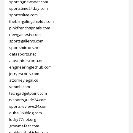
sportingnewsnet.com
sportstime24day.com
sporteslive.com
theblingblingshields.com
pinkfrenchtipnails.com
newgamestv.com
sportsgallerys.com
sportsmirrors.net
datasports.net
atasehirescortu.net
engineeringtechub.com
jerryescorts.com
attorneylegal.co
voomb.com
techgadgetpoint.com
tvsportsguide24.com
sportsreviews24.com
dubai360blog.com
lucky77slot.org
growmefast.com
mahkotahokislot.com