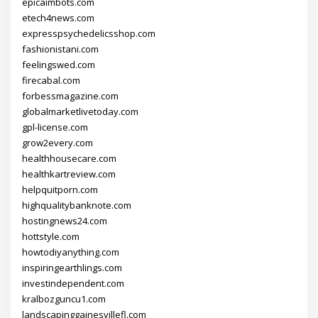
epicaimbots.com
etech4news.com
expresspsychedelicsshop.com
fashionistani.com
feelingswed.com
firecabal.com
forbessmagazine.com
globalmarketlivetoday.com
gpl-license.com
grow2every.com
healthhousecare.com
healthkartreview.com
helpquitporn.com
highqualitybanknote.com
hostingnews24.com
hottstyle.com
howtodiyanything.com
inspiringearthlings.com
investindependent.com
kralbozguncu1.com
landscapinggainesvillefl.com