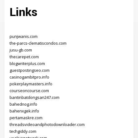
Links
punjwanis.com
the-parcs-clematiscondos.com
jusu-gb.com
thecarepet.com
blogwriterplus.com
guestpostingseo.com
casinogambitpro.info
pokerplaymasters.info
courseoncourse.com
bantinbatdongsan247.com
bahednog.info
bahenxgek.info
pertamaskre.com
threadsvideoandphotodownloader.com
techgiddy.com
usalivenetwork.com