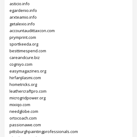
asticio.info
egardenio.info
arxteamio.info
getalexio.info
accountaudittaxcon.com
prymprint.com
sportkeeda.org
besttimespend.com
careandcure.biz
cogniyo.com
easymagazines.org
hirfanjilasmi.com
hometricks.org
leathercraftpro.com
microgridpower.org
mixiqo.com
needglobe.com
ortocoach.com
passionawe.com
pittsburghpaintingprofessionals.com