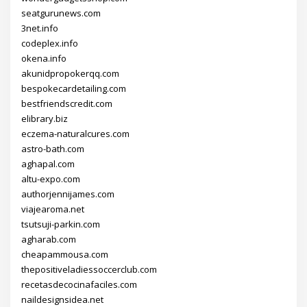
seatgurunews.com
3net.info
codeplex.info
okena.info
akunidpropokerqq.com
bespokecardetailing.com
bestfriendscredit.com
elibrary.biz
eczema-naturalcures.com
astro-bath.com
aghapal.com
altu-expo.com
authorjennijames.com
viajearoma.net
tsutsuji-parkin.com
agharab.com
cheapammousa.com
thepositiveladiessoccerclub.com
recetasdecocinafaciles.com
naildesignsidea.net