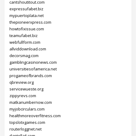
cantshoutitout.com
expressufabet.biz
mypuertoplata.net
thepioneerxpress.com
howtofixissue.com
teamufabet.biz
webfullform.com
allviddownload.com
decorsmag.com
gamblingcasinonews.com
universitiesofamerica.net
progameofbrands.com
qbreview.org
servicewueste.org
zippyrevs.com
matkanumbernow.com
myjobcirculars.com
healthmoreoverfitness.com
topslotxgames.com
routerloggnet.net
dantella6.com