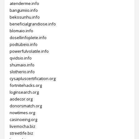
atenderme.info
bangumiio.info
bekosunhu.info
beneficialgrandiose.info
blomaio.info
dosellinfoplete.info
podtubeio.info
powerfulvolatile.info
qvidsio.info
shumaio.info
slotherio.info
cysapluscertification.org
fortnitehacks.org
loginsearch.org
aodecor.org
donorsmatch.org
nowtimes.org
casinoeing.org
livemocha.biz
streetlife.biz