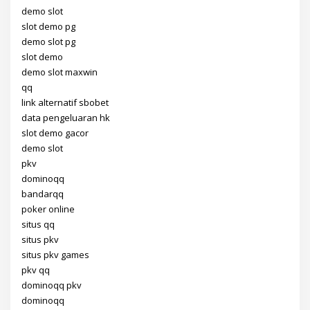
demo slot
slot demo pg
demo slot pg
slot demo
demo slot maxwin
qq
link alternatif sbobet
data pengeluaran hk
slot demo gacor
demo slot
pkv
dominoqq
bandarqq
poker online
situs qq
situs pkv
situs pkv games
pkv qq
dominoqq pkv
dominoqq