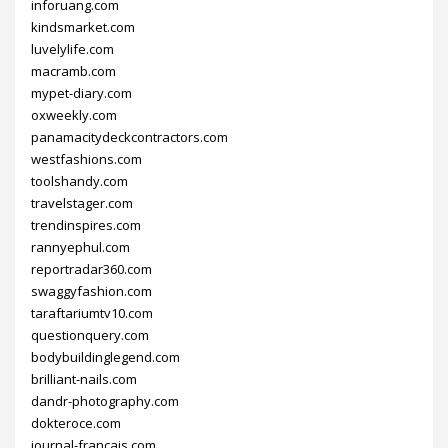
inforuang.com
kindsmarket.com
luvelylife.com
macramb.com
mypet-diary.com
oxweekly.com
panamacitydeckcontractors.com
westfashions.com
toolshandy.com
travelstager.com
trendinspires.com
rannyephul.com
reportradar360.com
swaggyfashion.com
taraftariumtv10.com
questionquery.com
bodybuildinglegend.com
brilliant-nails.com
dandr-photography.com
dokteroce.com
journal-francais.com