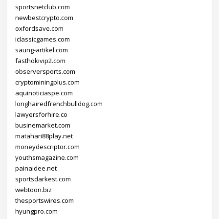
sportsnetclub.com
newbestcrypto.com
oxfordsave.com
iclassicgames.com
saung-artikel.com
fasthokivip2.com
observersports.com
cryptominingplus.com
aquinoticiaspe.com
longhairedfrenchbulldog.com
lawyersforhire.co
businemarket.com
matahari88play.net
moneydescriptor.com
youthsmagazine.com
painaidee.net
sportsdarkest.com
webtoon.biz
thesportswires.com
hyungpro.com