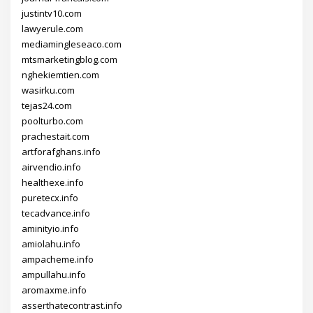
justintv10.com
lawyerule.com
mediamingleseaco.com
mtsmarketingblog.com
nghekiemtien.com
wasirku.com
tejas24.com
poolturbo.com
prachestait.com
artforafghans.info
airvendio.info
healthexe.info
puretecx.info
tecadvance.info
aminityio.info
amiolahu.info
ampacheme.info
ampullahu.info
aromaxme.info
asserthatecontrast.info