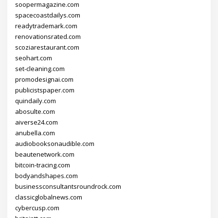
soopermagazine.com
spacecoastdailys.com
readytrademark.com
renovationsrated.com
scoziarestaurant.com
seohart.com
set-cleaning.com
promodesignai.com
publicistspaper.com
quindaily.com
abosulte.com
aiverse24.com
anubella.com
audiobooksonaudible.com
beautenetwork.com
bitcoin-tracing.com
bodyandshapes.com
businessconsultantsroundrock.com
classicglobalnews.com
cybercusp.com