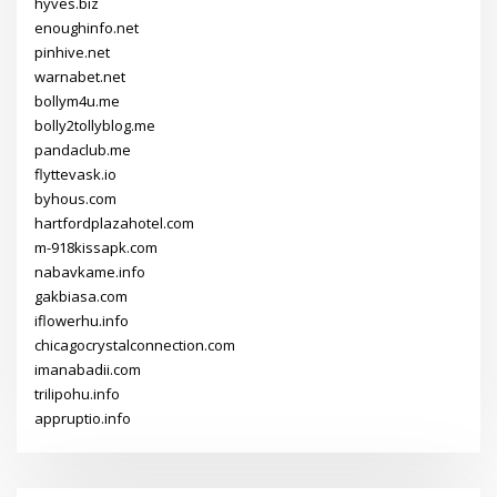
hyves.biz
enoughinfo.net
pinhive.net
warnabet.net
bollym4u.me
bolly2tollyblog.me
pandaclub.me
flyttevask.io
byhous.com
hartfordplazahotel.com
m-918kissapk.com
nabavkame.info
gakbiasa.com
iflowerhu.info
chicagocrystalconnection.com
imanabadii.com
trilipohu.info
appruptio.info