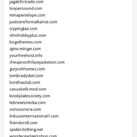
jagalchi-trade.com
loopersound.com
minapenelope.com
justicereformalliance.com
cryptoglax.com
ohiohobbyplus.com
bogothemes.com
ajino-mingei.com
yourfreehost.info
cheapnorthfacejacketsm.com
gurjoshhomes.com
tombradydiet.com
bonthaiclub.com
casusbelli-mod.com
bookplatesociety.com
lebnewsmedia.com
sonosonora.com
linkuusinternasional1.com
friendsroll.com
spiderclothing.net
wondergadgetsshop.com