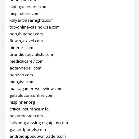
slotsgamesone.com
hispinzone.com
kalyanbazarnights.com
top-online-casino-usa.com
honghuidoor.com
flowingtravel.com
nineniki.com
brandiospecialists.com
medicalcare7.com
adtennaball.com
nabzah.com
mongive.com
matkagameresultsview.com
getsolutionsonline.com
hispinner.org
criticalinsurance.info
nokariposter.com
kalyan-guessing-nightplay.com
gameofpanels.com
androidappsdownloader.com