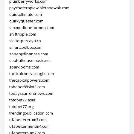
plumberryworks.com
psychoterapiawioletanowak.com
quickultimate.com
quirkyquester.com
sexmedicineformen.com
shiftripple.com
slotterpercaya.co
smartcoolbox.com
sohanjitfinances.com
soulfulhousemusic.net
sparklooms.com
tacticalcontractingllc.com
thecapitalpowers.com
tobabet88slot3.com
todayscurrentnews.com
totobet77.asia
totobet77.org
trendingpublication.com
ufabettererum3.com
ufabettermentm4.com
ufabettersum7.com