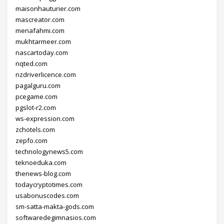
maisonhauturier.com
mascreator.com
menafahmi.com
mukhtarmeer.com
nascartoday.com
nqted.com
nzdriverlicence.com
pagalguru.com
pcegame.com
pgslot-r2.com
ws-expression.com
zchotels.com
zepfo.com
technologynews5.com
teknoeduka.com
thenews-blog.com
todaycryptotimes.com
usabonuscodes.com
sm-satta-makta-gods.com
softwaredegimnasios.com