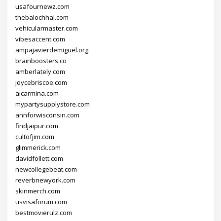
usafournewz.com
thebalochhal.com
vehicularmaster.com
vibesaccent.com
ampajavierdemiguel.org
brainboosters.co
amberlately.com
joycebriscoe.com
aicarmina.com
mypartysupplystore.com
annforwisconsin.com
findjaipur.com
cultofjim.com
glimmerick.com
davidfollett.com
newcollegebeat.com
reverbnewyork.com
skinmerch.com
usvisaforum.com
bestmovierulz.com