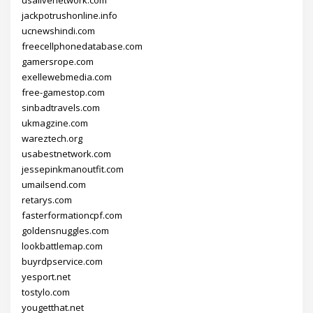
jackpotrushonline.info
ucnewshindi.com
freecellphonedatabase.com
gamersrope.com
exellewebmedia.com
free-gamestop.com
sinbadtravels.com
ukmagzine.com
wareztech.org
usabestnetwork.com
jessepinkmanoutfit.com
umailsend.com
retarys.com
fasterformationcpf.com
goldensnuggles.com
lookbattlemap.com
buyrdpservice.com
yesport.net
tostylo.com
yougetthat.net