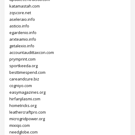
katamastah.com
zqscore.net
aseleraio.info
asticio.info
egardenio.info
arxteamio.info
getalexio.info
accountaudittaxcon.com
prymprint.com
sportkeeda.org
besttimespend.com
careandcure.biz
cogniyo.com
easymagazines.org
hirfanjilasmi.com
hometricks.org
leathercraftpro.com
microgridpower.org
mixiqo.com
needglobe.com