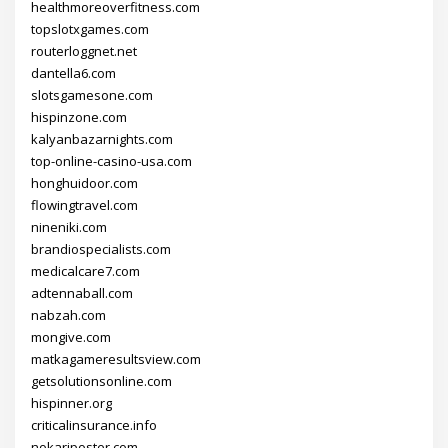
healthmoreoverfitness.com
topslotxgames.com
routerloggnet.net
dantella6.com
slotsgamesone.com
hispinzone.com
kalyanbazarnights.com
top-online-casino-usa.com
honghuidoor.com
flowingtravel.com
nineniki.com
brandiospecialists.com
medicalcare7.com
adtennaball.com
nabzah.com
mongive.com
matkagameresultsview.com
getsolutionsonline.com
hispinner.org
criticalinsurance.info
nokariposter.com