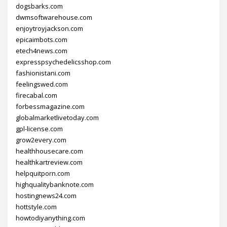
dogsbarks.com
dwmsoftwarehouse.com
enjoytroyjackson.com
epicaimbots.com
etech4news.com
expresspsychedelicsshop.com
fashionistani.com
feelingswed.com
firecabal.com
forbessmagazine.com
globalmarketlivetoday.com
gpl-license.com
grow2every.com
healthhousecare.com
healthkartreview.com
helpquitporn.com
highqualitybanknote.com
hostingnews24.com
hottstyle.com
howtodiyanything.com