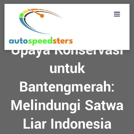
Skip
to
content
Upaya Konservasi
untuk
Bantengmerah:
Melindungi Satwa
Liar Indonesia