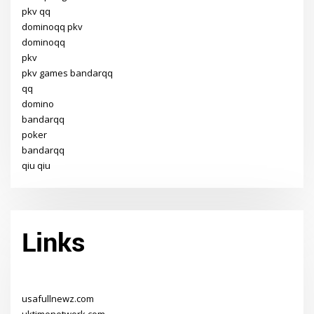
pkv qq
dominoqq pkv
dominoqq
pkv
pkv games bandarqq
qq
domino
bandarqq
poker
bandarqq
qiu qiu
Links
usafullnewz.com
uktimenetwork.com