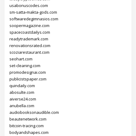
usabonuscodes.com
sm-satta-makta-gods.com
softwaredegimnasios.com
soopermagazine.com
spacecoastdailys.com
readytrademark.com
renovationsrated.com
scoziarestaurant.com
seohart.com
set-cleaning.com
promodesignai.com
publicistspaper.com
quindaily.com
abosulte.com
aiverse24.com
anubella.com
audiobooksonaudible.com
beautenetwork.com
bitcoin-tracing.com
bodyandshapes.com