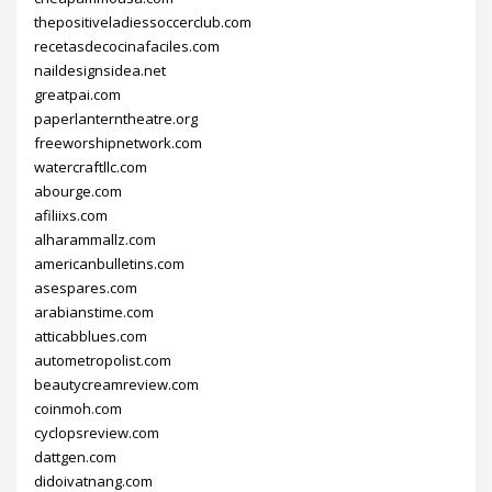
thepositiveladiessoccerclub.com
recetasdecocinafaciles.com
naildesignsidea.net
greatpai.com
paperlanterntheatre.org
freeworshipnetwork.com
watercraftllc.com
abourge.com
afiliixs.com
alharammallz.com
americanbulletins.com
asespares.com
arabianstime.com
atticabblues.com
autometropolist.com
beautycreamreview.com
coinmoh.com
cyclopsreview.com
dattgen.com
didoivatnang.com