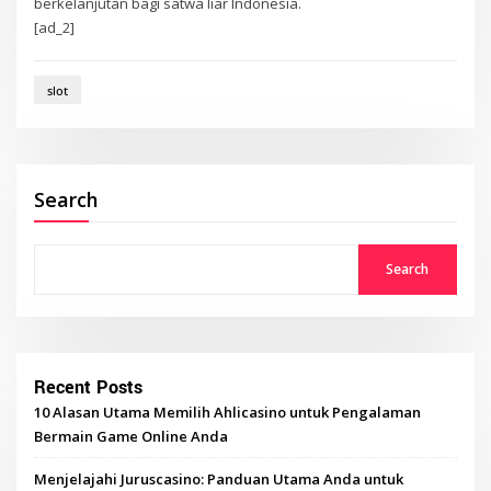
berkelanjutan bagi satwa liar Indonesia.
[ad_2]
slot
Search
Search
Recent Posts
10 Alasan Utama Memilih Ahlicasino untuk Pengalaman
Bermain Game Online Anda
Menjelajahi Juruscasino: Panduan Utama Anda untuk