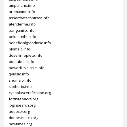
ampullahu.info
aromaxme.info
asserthatecontrast.info
atenderme.info
bangumiio.info
bekosunhu.info
beneficialgrandiose.info
blomaio.info
dosellinfoplete.info
podtubeio.info
powerfulvolatile.info
qvidsio.info
shumaio.info
slotherio.info
cysapluscertification.org
fortnitehacks.org
loginsearch.org
aodecor.org
donorsmatch.org
nowtimes.org