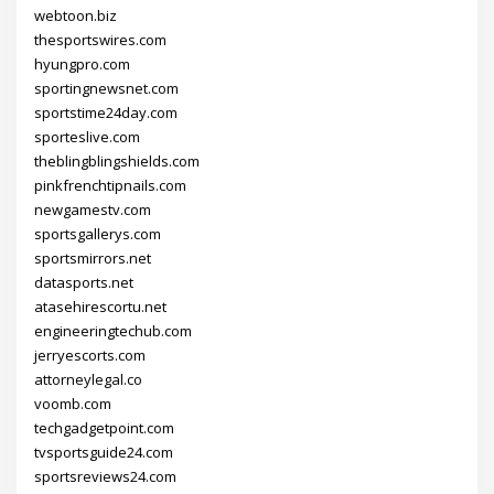
webtoon.biz
thesportswires.com
hyungpro.com
sportingnewsnet.com
sportstime24day.com
sporteslive.com
theblingblingshields.com
pinkfrenchtipnails.com
newgamestv.com
sportsgallerys.com
sportsmirrors.net
datasports.net
atasehirescortu.net
engineeringtechub.com
jerryescorts.com
attorneylegal.co
voomb.com
techgadgetpoint.com
tvsportsguide24.com
sportsreviews24.com