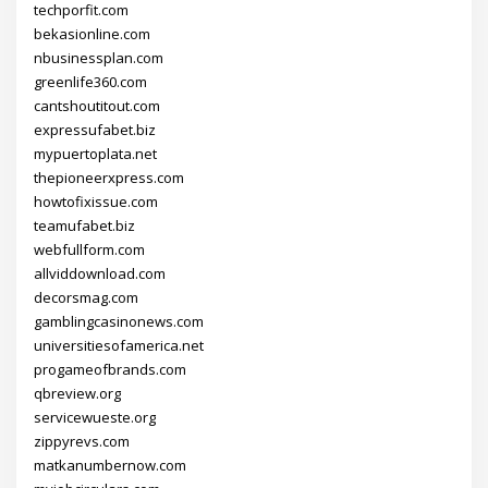
techporfit.com
bekasionline.com
nbusinessplan.com
greenlife360.com
cantshoutitout.com
expressufabet.biz
mypuertoplata.net
thepioneerxpress.com
howtofixissue.com
teamufabet.biz
webfullform.com
allviddownload.com
decorsmag.com
gamblingcasinonews.com
universitiesofamerica.net
progameofbrands.com
qbreview.org
servicewueste.org
zippyrevs.com
matkanumbernow.com