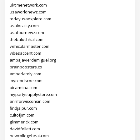
uktimenetwork.com
usaworldnewz.com
todayusaexplore.com
usalocality.com
usafournewz.com
thebalochhal.com
vehicularmaster.com
vibesaccent.com
ampajavierdemiguel.org
brainboosters.co
amberlately.com
joycebriscoe.com
aicarmina.com
mypartysupplystore.com
annforwisconsin.com
findjaipur.com
cultofjim.com
glimmerick.com
davidfollett.com
newcollegebeat.com