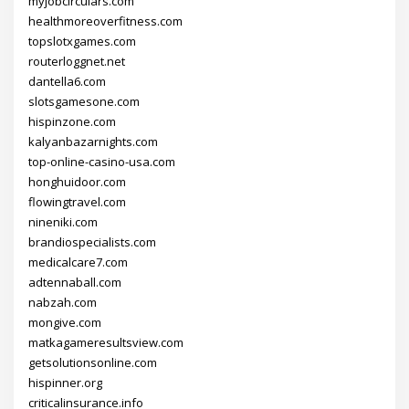
myjobcirculars.com
healthmoreoverfitness.com
topslotxgames.com
routerloggnet.net
dantella6.com
slotsgamesone.com
hispinzone.com
kalyanbazarnights.com
top-online-casino-usa.com
honghuidoor.com
flowingtravel.com
nineniki.com
brandiospecialists.com
medicalcare7.com
adtennaball.com
nabzah.com
mongive.com
matkagameresultsview.com
getsolutionsonline.com
hispinner.org
criticalinsurance.info