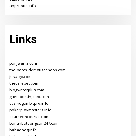
appruptio.info
Links
punjwanis.com
the-parcs-clematiscondos.com
jusu-gb.com
thecarepet.com
blogwriterplus.com
guestpostingseo.com
casinogambitpro.info
pokerplaymasters.info
courseoncourse.com
bantinbatdongsan247.com
bahednog.info