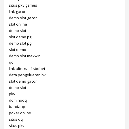
situs pkv games
link gacor
demo slot gacor
slot online
demo slot
slot demo pg
demo slot pg
slot demo
demo slot maxwin
qq
link alternatif sbobet
data pengeluaran hk
slot demo gacor
demo slot
pkv
dominoqq
bandarqq
poker online
situs qq
situs pkv