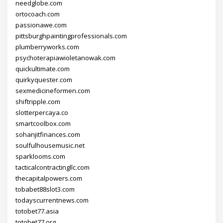
needglobe.com
ortocoach.com
passionawe.com
pittsburghpaintingprofessionals.com
plumberryworks.com
psychoterapiawioletanowak.com
quickultimate.com
quirkyquester.com
sexmedicineformen.com
shiftripple.com
slotterpercaya.co
smartcoolbox.com
sohanjitfinances.com
soulfulhousemusic.net
sparklooms.com
tacticalcontractingllc.com
thecapitalpowers.com
tobabet88slot3.com
todayscurrentnews.com
totobet77.asia
totobet77.org