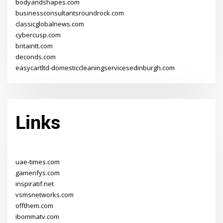
bodyandshapes.com
businessconsultantsroundrock.com
classicglobalnews.com
cybercusp.com
britaintt.com
deconds.com
easycartltd-domesticcleaningservicesedinburgh.com
Links
uae-times.com
gamerifys.com
inspiratif.net
vsmsnetworks.com
offthem.com
ibommatv.com