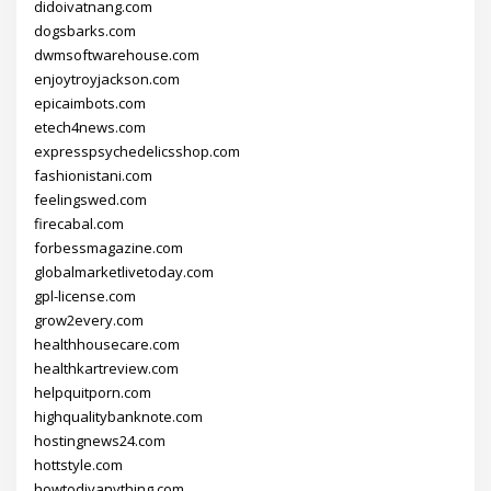
didoivatnang.com
dogsbarks.com
dwmsoftwarehouse.com
enjoytroyjackson.com
epicaimbots.com
etech4news.com
expresspsychedelicsshop.com
fashionistani.com
feelingswed.com
firecabal.com
forbessmagazine.com
globalmarketlivetoday.com
gpl-license.com
grow2every.com
healthhousecare.com
healthkartreview.com
helpquitporn.com
highqualitybanknote.com
hostingnews24.com
hottstyle.com
howtodiyanything.com