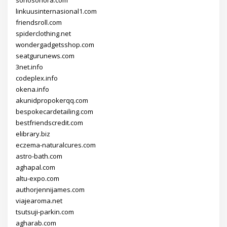
linkuusinternasional1.com
friendsroll.com
spiderclothing.net
wondergadgetsshop.com
seatgurunews.com
3net.info
codeplex.info
okena.info
akunidpropokerqq.com
bespokecardetailing.com
bestfriendscredit.com
elibrary.biz
eczema-naturalcures.com
astro-bath.com
aghapal.com
altu-expo.com
authorjennijames.com
viajearoma.net
tsutsuji-parkin.com
agharab.com