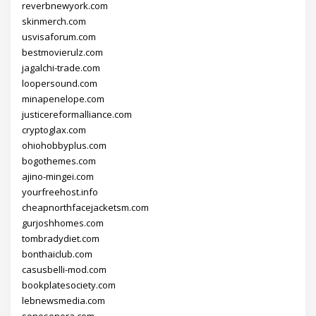
reverbnewyork.com
skinmerch.com
usvisaforum.com
bestmovierulz.com
jagalchi-trade.com
loopersound.com
minapenelope.com
justicereformalliance.com
cryptoglax.com
ohiohobbyplus.com
bogothemes.com
ajino-mingei.com
yourfreehost.info
cheapnorthfacejacketsm.com
gurjoshhomes.com
tombradydiet.com
bonthaiclub.com
casusbelli-mod.com
bookplatesociety.com
lebnewsmedia.com
sonosonora.com