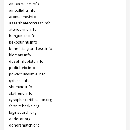
ampacheme.info
ampullahu.info
aromaxme.info
asserthatecontrast.info
atenderme.info
bangumiio.info
bekosunhu.info
beneficialgrandiose.info
blomaio.info
dosellinfoplete.info
podtubeio.info
powerfulvolatile.info
qvidsio.info
shumaio.info
slotherio.info
cysapluscertification.org
fortnitehacks.org
loginsearch.org
aodecor.org
donorsmatch.org