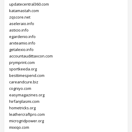
updatecentral360.com
katamastah.com
zqscore.net
aseleraio.info
asticio.info
egardenio.info
arxteamio.info
getalexio.info
accountaudittaxcon.com
prymprint.com
sportkeeda.org
besttimespend.com
careandcure.biz
cogniyo.com
easymagazines.org
hirfanjilasmi.com
hometricks.org
leathercraftpro.com
microgridpower.org
mixiqo.com