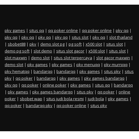
pkv games
|
situs qq
|
qq poker online
|
qq poker online
|
pkv qq
|
pkv qq
|
pkv qq
|
pkv qq
|
pkv qq
|
situs slot
|
pkv qq
|
slot thailand
|
sbobet88
|
pkv
|
demo slot pg
|
pg soft
|
x500 slot
|
situs slot
|
demo pg soft
|
slot demo
|
situs slot gacor
|
x500 slot
|
situs slot
|
slot maxwin
|
demo slot
|
situs slot terpercaya
|
slot gacor maxwin
|
demo slot
|
pkv games
|
pkv games
|
pkv menuqq
|
pkv murniqq
|
pkv hematqq
|
bandarqq
|
bandarqq
|
pkv games
|
situs pkv
|
situs
pkv
|
qq poker
|
bandarqq
|
pkv games
|
pkv games bandarqq
|
pkv qq
|
qq poker
|
online poker
|
pkv games
|
situs qq
|
bandarqq
|
pkv games
|
pkv games bandarqq
|
situs pkv
|
qq poker
|
online
poker
|
sbobet wap
|
situs judi bola resmi
|
judi bola
|
pkv games
|
qq poker
|
bandarqq pkv
|
qq poker online
|
situs pkv