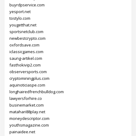
buyrdpservice.com
yesport.net
tostylo.com
yougetthat.net
sportsnetclub.com
newbestcrypto.com
oxfordsave.com
iclassicgames.com
saung-artikel.com
fasthokivip2.com
observersports.com
cryptominingplus.com
aquinoticiaspe.com
longhairedfrenchbulldog.com
lawyersforhire.co
businemarket.com
matahari88play.net
moneydescriptor.com
youthsmagazine.com
painaidee.net