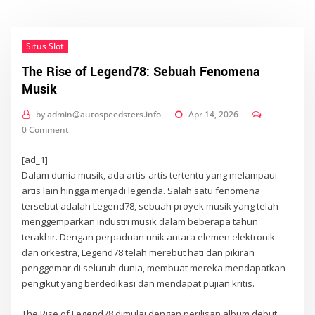
Situs Slot
The Rise of Legend78: Sebuah Fenomena
Musik
by
admin@autospeedsters.info
Apr 14, 2026
0 Comment
[ad_1]
Dalam dunia musik, ada artis-artis tertentu yang melampaui
artis lain hingga menjadi legenda. Salah satu fenomena
tersebut adalah Legend78, sebuah proyek musik yang telah
menggemparkan industri musik dalam beberapa tahun
terakhir. Dengan perpaduan unik antara elemen elektronik
dan orkestra, Legend78 telah merebut hati dan pikiran
penggemar di seluruh dunia, membuat mereka mendapatkan
pengikut yang berdedikasi dan mendapat pujian kritis.
The Rise of Legend78 dimulai dengan perilisan album debut