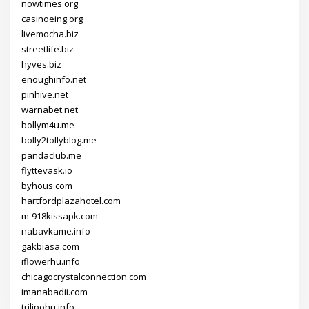
nowtimes.org
casinoeing.org
livemocha.biz
streetlife.biz
hyves.biz
enoughinfo.net
pinhive.net
warnabet.net
bollym4u.me
bolly2tollyblog.me
pandaclub.me
flyttevask.io
byhous.com
hartfordplazahotel.com
m-918kissapk.com
nabavkame.info
gakbiasa.com
iflowerhu.info
chicagocrystalconnection.com
imanabadii.com
trilipohu.info