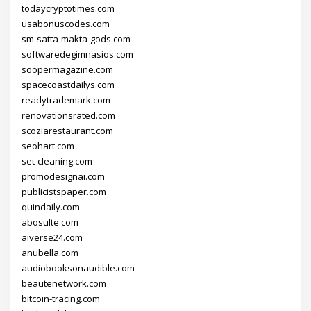
todaycryptotimes.com
usabonuscodes.com
sm-satta-makta-gods.com
softwaredegimnasios.com
soopermagazine.com
spacecoastdailys.com
readytrademark.com
renovationsrated.com
scoziarestaurant.com
seohart.com
set-cleaning.com
promodesignai.com
publicistspaper.com
quindaily.com
abosulte.com
aiverse24.com
anubella.com
audiobooksonaudible.com
beautenetwork.com
bitcoin-tracing.com