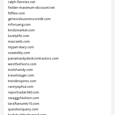
ralph-fiennes.net
fielder-maximum-discount.net
fitfllex.com
genesisbusinesscredit.com
inforuang.com
kindsmarket.com
luvelylife.com
macramb.com
mypet-diary.com
oxweekly.com
panamacitydeckcontractors.com
westfashions.com
toolshandy.com
travelstager.com
trendinspires.com
rannyephul.com
reportradar360.com
swaggyfashion.com
taraftariumtv10.com
questionquery.com
bodybuildinglegend.com