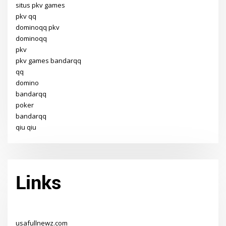
situs pkv games
pkv qq
dominoqq pkv
dominoqq
pkv
pkv games bandarqq
qq
domino
bandarqq
poker
bandarqq
qiu qiu
Links
usafullnewz.com