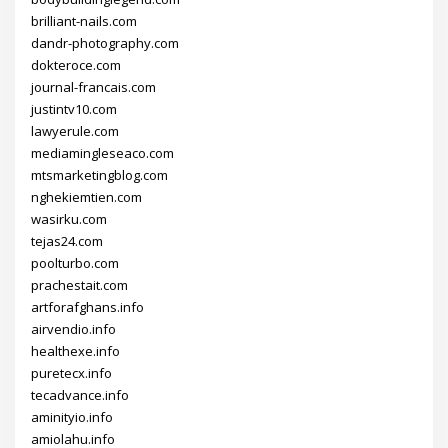
brilliant-nails.com
dandr-photography.com
dokteroce.com
journal-francais.com
justintv10.com
lawyerule.com
mediamingleseaco.com
mtsmarketingblog.com
nghekiemtien.com
wasirku.com
tejas24.com
poolturbo.com
prachestait.com
artforafghans.info
airvendio.info
healthexe.info
puretecx.info
tecadvance.info
aminityio.info
amiolahu.info