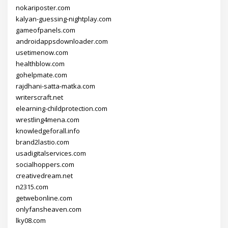
nokariposter.com
kalyan-guessing-nightplay.com
gameofpanels.com
androidappsdownloader.com
usetimenow.com
healthblow.com
gohelpmate.com
rajdhani-satta-matka.com
writerscraft.net
elearning-childprotection.com
wrestling4mena.com
knowledgeforall.info
brand2lastio.com
usadigitalservices.com
socialhoppers.com
creativedream.net
n2315.com
getwebonline.com
onlyfansheaven.com
lky08.com