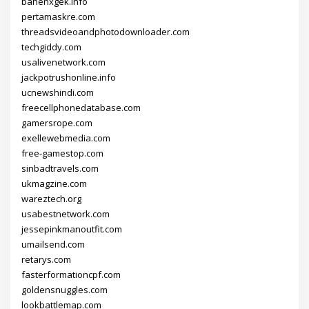
bahenxgek.info
pertamaskre.com
threadsvideoandphotodownloader.com
techgiddy.com
usalivenetwork.com
jackpotrushonline.info
ucnewshindi.com
freecellphonedatabase.com
gamersrope.com
exellewebmedia.com
free-gamestop.com
sinbadtravels.com
ukmagzine.com
wareztech.org
usabestnetwork.com
jessepinkmanoutfit.com
umailsend.com
retarys.com
fasterformationcpf.com
goldensnuggles.com
lookbattlemap.com