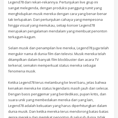
Legend78 dari rekan-rekannya. Pertunjukan live grup ini
sangat melegenda, dengan produksi panggung rumit yang
menghidupkan musik mereka dengan cara yang benar-benar
tak terlupakan. Dari pertunjukan cahaya yang mempesona
hingga visual yang memukau, setiap konser Legend78
merupakan pengalaman mendalam yang membuat penonton
terkagum-kagum.
Selain musik dan penampilan live mereka, Legend78 juga telah
mengukir nama di dunia film dan televisi. Musik mereka telah
ditampilkan dalam banyak film blockbuster dan acara TV
terkenal, semakin memperkuat status mereka sebagai
fenomena musik.
Ketika Legend78 terus melambung ke level baru, jelas bahwa
kenaikan mereka ke status legendaris masih jauh dari selesai.
Dengan basis penggemar yang berdedikasi, pujian kritis, dan
suara unik yang membedakan mereka dari yang lain,
Legend78 adalah kekuatan yang harus diperhitungkan dalam
dunia musik. Dan ketika mereka terus mendorong batas-batas
genre mereka dan memikat penonton di seluruh dunia, tidak