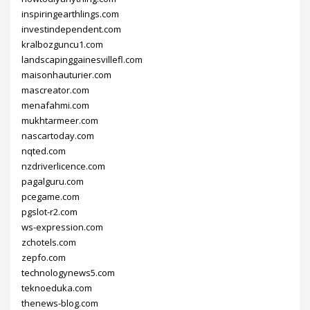
inspiringearthlings.com
investindependent.com
kralbozguncu1.com
landscapinggainesvillefl.com
maisonhauturier.com
mascreator.com
menafahmi.com
mukhtarmeer.com
nascartoday.com
nqted.com
nzdriverlicence.com
pagalguru.com
pcegame.com
pgslot-r2.com
ws-expression.com
zchotels.com
zepfo.com
technologynews5.com
teknoeduka.com
thenews-blog.com