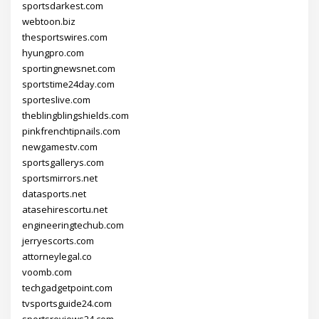
sportsdarkest.com
webtoon.biz
thesportswires.com
hyungpro.com
sportingnewsnet.com
sportstime24day.com
sporteslive.com
theblingblingshields.com
pinkfrenchtipnails.com
newgamestv.com
sportsgallerys.com
sportsmirrors.net
datasports.net
atasehirescortu.net
engineeringtechub.com
jerryescorts.com
attorneylegal.co
voomb.com
techgadgetpoint.com
tvsportsguide24.com