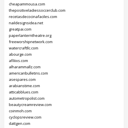
cheapammousa.com
thepositiveladiessoccerclub.com
recetasdecocinafaciles.com
naildesignsidea.net
greatpai.com
paperlanterntheatre.org
freeworshipnetwork.com
watercraftllc.com
abourge.com
afiliixs.com
alharammallz.com
americanbulletins.com
asespares.com
arabianstime.com
atticabblues.com
autometropolist.com
beautycreamreview.com
coinmoh.com
cyclopsreview.com
dattgen.com