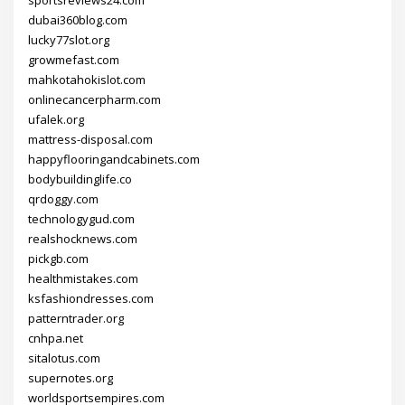
sportsreviews24.com
dubai360blog.com
lucky77slot.org
growmefast.com
mahkotahokislot.com
onlinecancerpharm.com
ufalek.org
mattress-disposal.com
happyflooringandcabinets.com
bodybuildinglife.co
qrdoggy.com
technologygud.com
realshocknews.com
pickgb.com
healthmistakes.com
ksfashiondresses.com
patterntrader.org
cnhpa.net
sitalotus.com
supernotes.org
worldsportsempires.com