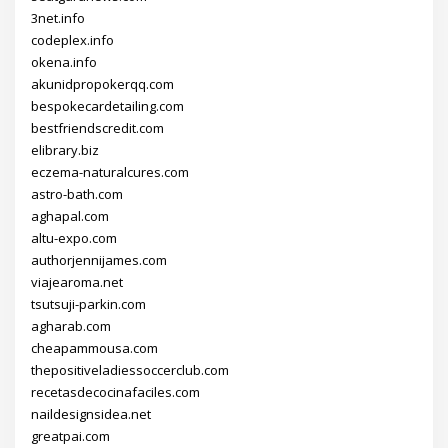
3net.info
codeplex.info
okena.info
akunidpropokerqq.com
bespokecardetailing.com
bestfriendscredit.com
elibrary.biz
eczema-naturalcures.com
astro-bath.com
aghapal.com
altu-expo.com
authorjennijames.com
viajearoma.net
tsutsuji-parkin.com
agharab.com
cheapammousa.com
thepositiveladiessoccerclub.com
recetasdecocinafaciles.com
naildesignsidea.net
greatpai.com