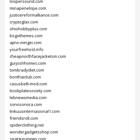
loopersound.com
minapenelope.com
justicereformalliance.com
cryptoglax.com
ohiohobbyplus.com
bogothemes.com
ajino-mingei.com
yourfreehost.info
cheapnorthfacejacketsm.com
gurjoshhomes.com
tombradydiet.com
bonthaiclub.com
casusbelli-mod.com
bookplatesociety.com
lebnewsmedia.com
sonosonora.com
linkuusinternasional1.com
friendsroll.com
spiderclothing.net
wondergadgetsshop.com
seatgurunews.com