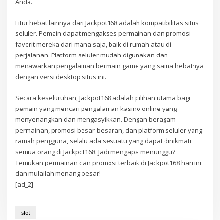
Anda.
Fitur hebat lainnya dari Jackpot168 adalah kompatibilitas situs
seluler. Pemain dapat mengakses permainan dan promosi
favorit mereka dari mana saja, baik di rumah atau di
perjalanan. Platform seluler mudah digunakan dan
menawarkan pengalaman bermain game yang sama hebatnya
dengan versi desktop situs ini.
Secara keseluruhan, Jackpot168 adalah pilihan utama bagi
pemain yang mencari pengalaman kasino online yang
menyenangkan dan mengasyikkan. Dengan beragam
permainan, promosi besar-besaran, dan platform seluler yang
ramah pengguna, selalu ada sesuatu yang dapat dinikmati
semua orang di Jackpot168. Jadi mengapa menunggu?
Temukan permainan dan promosi terbaik di Jackpot168 hari ini
dan mulailah menang besar!
[ad_2]
slot