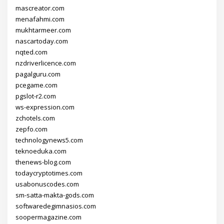
mascreator.com
menafahmi.com
mukhtarmeer.com
nascartoday.com
nqted.com
nzdriverlicence.com
pagalguru.com
pcegame.com
pgslot-r2.com
ws-expression.com
zchotels.com
zepfo.com
technologynews5.com
teknoeduka.com
thenews-blog.com
todaycryptotimes.com
usabonuscodes.com
sm-satta-makta-gods.com
softwaredegimnasios.com
soopermagazine.com