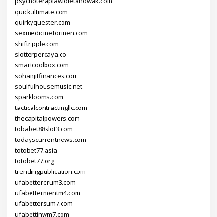
psychoterapiawioletanowak.com
quickultimate.com
quirkyquester.com
sexmedicineformen.com
shiftripple.com
slotterpercaya.co
smartcoolbox.com
sohanjitfinances.com
soulfulhousemusic.net
sparklooms.com
tacticalcontractingllc.com
thecapitalpowers.com
tobabet88slot3.com
todayscurrentnews.com
totobet77.asia
totobet77.org
trendingpublication.com
ufabettererum3.com
ufabettermentm4.com
ufabettersum7.com
ufabettinwm7.com