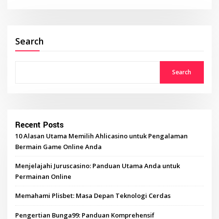
Search
Search
Recent Posts
10 Alasan Utama Memilih Ahlicasino untuk Pengalaman
Bermain Game Online Anda
Menjelajahi Juruscasino: Panduan Utama Anda untuk
Permainan Online
Memahami Plisbet: Masa Depan Teknologi Cerdas
Pengertian Bunga99: Panduan Komprehensif