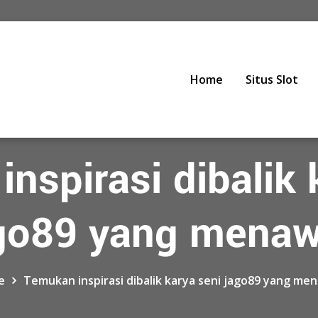
Home
Situs Slot
nspirasi dibalik 
go89 yang mena
e
Temukan inspirasi dibalik karya seni jago89 yang me