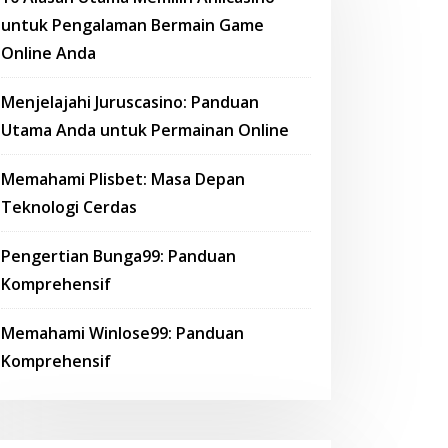
untuk Pengalaman Bermain Game
Online Anda
Menjelajahi Juruscasino: Panduan
Utama Anda untuk Permainan Online
Memahami Plisbet: Masa Depan
Teknologi Cerdas
Pengertian Bunga99: Panduan
Komprehensif
Memahami Winlose99: Panduan
Komprehensif