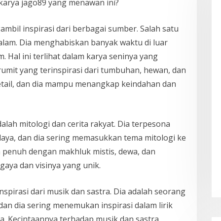
ik karya jago89 yang menawan ini?
mbil inspirasi dari berbagai sumber. Salah satu
lam. Dia menghabiskan banyak waktu di luar
 Hal ini terlihat dalam karya seninya yang
rumit yang terinspirasi dari tumbuhan, hewan, dan
etail, dan dia mampu menangkap keindahan dan
alah mitologi dan cerita rakyat. Dia terpesona
udaya, dan dia sering memasukkan tema mitologi ke
 penuh dengan makhluk mistis, dewa, dan
aya dan visinya yang unik.
inspirasi dari musik dan sastra. Dia adalah seorang
an dia sering menemukan inspirasi dalam lirik
nya. Kecintaannya terhadap musik dan sastra