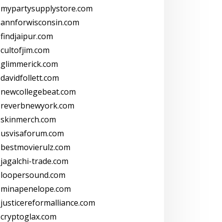
mypartysupplystore.com
annforwisconsin.com
findjaipur.com
cultofjim.com
glimmerick.com
davidfollett.com
newcollegebeat.com
reverbnewyork.com
skinmerch.com
usvisaforum.com
bestmovierulz.com
jagalchi-trade.com
loopersound.com
minapenelope.com
justicereformalliance.com
cryptoglax.com