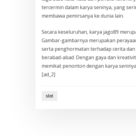
tercermin dalam karya seninya, yang seri
membawa pemirsanya ke dunia lain.
Secara keseluruhan, karya jago89 merup
Gambar-gambarnya merupakan perayaan ke
serta penghormatan terhadap cerita dan
berabad-abad. Dengan gaya dan kreativit
memikat penonton dengan karya seniny
[ad_2]
slot