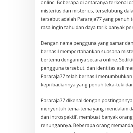
online. Beberapa di antaranya terkenal d
misterius dan misterius, terselubung dal
tersebut adalah Pararaja77 yang penuh t
rasa ingin tahu dan daya tarik banyak pe
Dengan nama pengguna yang samar dan k
berhasil mempertahankan suasana miste
bertemu dengannya secara online. Sediki
pengguna tersebut, dan identitas asli me
Pararaja77 telah berhasil menumbuhkan 
kepribadiannya yang penuh teka-teki da
Pararaja77 dikenal dengan postingannya y
menyentuh tema-tema yang mendalam dan
dan introspektif, membuat banyak orang
renungannya. Beberapa orang memandan