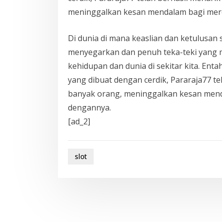
meninggalkan kesan mendalam bagi mer
Di dunia di mana keaslian dan ketulusan 
menyegarkan dan penuh teka-teki yang 
kehidupan dan dunia di sekitar kita. Ent
yang dibuat dengan cerdik, Pararaja77 te
banyak orang, meninggalkan kesan men
dengannya.
[ad_2]
slot