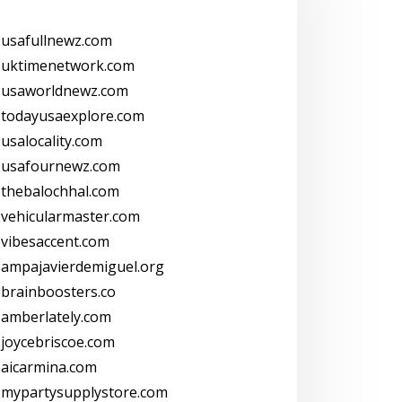
usafullnewz.com
uktimenetwork.com
usaworldnewz.com
todayusaexplore.com
usalocality.com
usafournewz.com
thebalochhal.com
vehicularmaster.com
vibesaccent.com
ampajavierdemiguel.org
brainboosters.co
amberlately.com
joycebriscoe.com
aicarmina.com
mypartysupplystore.com