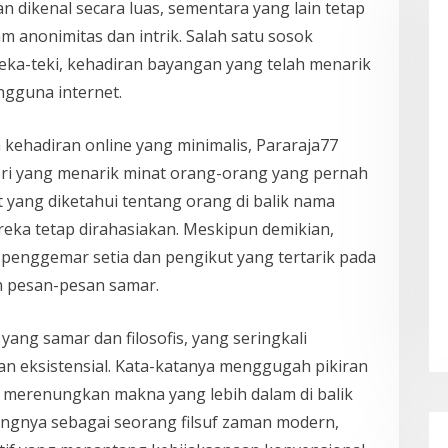
an dikenal secara luas, sementara yang lain tetap
am anonimitas dan intrik. Salah satu sosok
eka-teki, kehadiran bayangan yang telah menarik
ngguna internet.
ehadiran online yang minimalis, Pararaja77
ri yang menarik minat orang-orang yang pernah
t yang diketahui tentang orang di balik nama
reka tetap dirahasiakan. Meskipun demikian,
penggemar setia dan pengikut yang tertarik pada
n pesan-pesan samar.
ang samar dan filosofis, yang seringkali
 eksistensial. Kata-katanya menggugah pikiran
 merenungkan makna yang lebih dalam di balik
gnya sebagai seorang filsuf zaman modern,