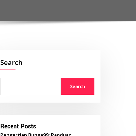
Search
Search
Recent Posts
Pengertian Bunga99: Panduan