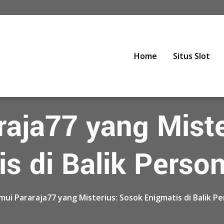
Home
Situs Slot
raja77 yang Miste
s di Balik Perso
ui Pararaja77 yang Misterius: Sosok Enigmatis di Balik P