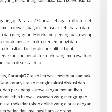
if yang menantang kebijaksanaan konvensional
nggap Pararaja77 hanya sebagai troll internet
ya melihatnya sebagai mercusuar kebenaran dan
gan dan gangguan. Mereka berpegang pada setiap
a untuk mencari makna tersembunyi dan
na keaslian dan ketulusan sulit didapat,
yegarkan dan penuh teka-teki yang menawarkan
 dunia di sekitar kita.
rius, Pararaja77 telah berhasil membuat dampak
Kata-katanya telah menginspirasi diskusi dan
a, dan para pengikutnya sangat menantikan
patkan lebih banyak wawasan yang menggugah
n atau sekadar tokoh online yang dibuat dengan
k perhatian dan imajinasi banyak orang,