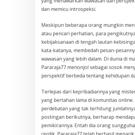
yang menawarkan wawasan dan perspekt
dan memicu introspeksi.
Meskipun beberapa orang mungkin menga
atau pencari perhatian, para pengikutn
kebijaksanaan di tengah lautan kebisin
kata-katanya, membedah pesan-pesanny
wawasan yang lebih dalam. Di dunia di ma
Pararaja77 menonjol sebagai sosok men
perspektif berbeda tentang kehidupan dan
Terlepas dari kepribadiannya yang miste
yang bertahan lama di komunitas online. 
perdebatan yang tak terhitung jumlahny
postingan berikutnya, berharap menda
pemikirannya. Entah dia orang sungguha
cerdik, Pararaja77 telah berhasil menari