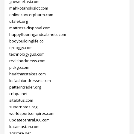
growmefast.com
mahkotahokislot.com
onlinecancerpharm.com
ufalek.org
mattress-disposal.com
happyflooringandcabinets.com
bodybuildinglife.co
qrdoggy.com
technologygud.com
realshocknews.com
pickgb.com
healthmistakes.com
ksfashiondresses.com
patterntrader.org
cnhpa.net
sitalotus.com
supernotes.org
worldsportsempires.com
updatecentral360.com
katamastah.com
zqscore.net