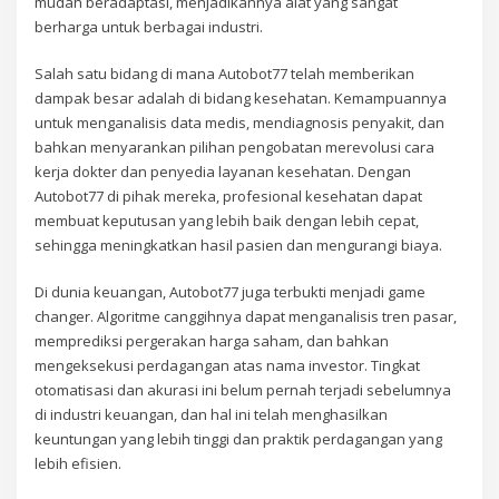
mudah beradaptasi, menjadikannya alat yang sangat
berharga untuk berbagai industri.
Salah satu bidang di mana Autobot77 telah memberikan
dampak besar adalah di bidang kesehatan. Kemampuannya
untuk menganalisis data medis, mendiagnosis penyakit, dan
bahkan menyarankan pilihan pengobatan merevolusi cara
kerja dokter dan penyedia layanan kesehatan. Dengan
Autobot77 di pihak mereka, profesional kesehatan dapat
membuat keputusan yang lebih baik dengan lebih cepat,
sehingga meningkatkan hasil pasien dan mengurangi biaya.
Di dunia keuangan, Autobot77 juga terbukti menjadi game
changer. Algoritme canggihnya dapat menganalisis tren pasar,
memprediksi pergerakan harga saham, dan bahkan
mengeksekusi perdagangan atas nama investor. Tingkat
otomatisasi dan akurasi ini belum pernah terjadi sebelumnya
di industri keuangan, dan hal ini telah menghasilkan
keuntungan yang lebih tinggi dan praktik perdagangan yang
lebih efisien.