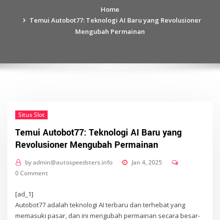
Home
Temui Autobot77: Teknologi AI Baru yang Revolusioner
Mengubah Permainan
Situs Slot
Temui Autobot77: Teknologi AI Baru yang
Revolusioner Mengubah Permainan
by
admin@autospeedsters.info
Jan 4, 2025
0 Comment
[ad_1]
Autobot77 adalah teknologi AI terbaru dan terhebat yang
memasuki pasar, dan ini mengubah permainan secara besar-