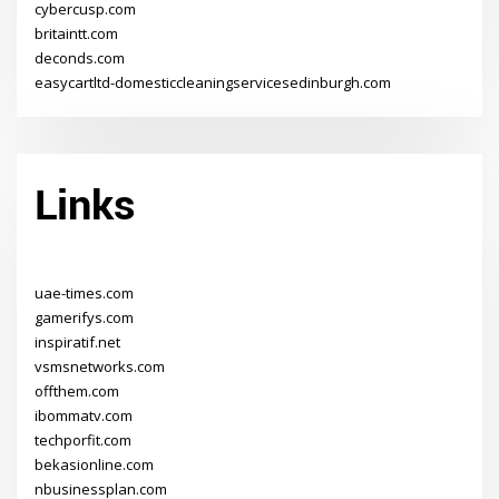
cybercusp.com
britaintt.com
deconds.com
easycartltd-domesticcleaningservicesedinburgh.com
Links
uae-times.com
gamerifys.com
inspiratif.net
vsmsnetworks.com
offthem.com
ibommatv.com
techporfit.com
bekasionline.com
nbusinessplan.com