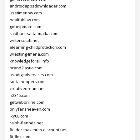
androidappsdownloader.com
usetimenow.com
healthblow.com
gohelpmate.com
rajdhani-satta-matka.com
writerscraft.net
elearning-childprotection.com
wrestling4mena.com
knowledgeforall.info
brand2lastio.com
usadigitalservices.com
socialhoppers.com
creativedream.net
n2315.com
getwebonline.com
onlyfansheaven.com
lky08.com
ralph-fiennes.net
fielder-maximum-discount.net
fitfllex.com