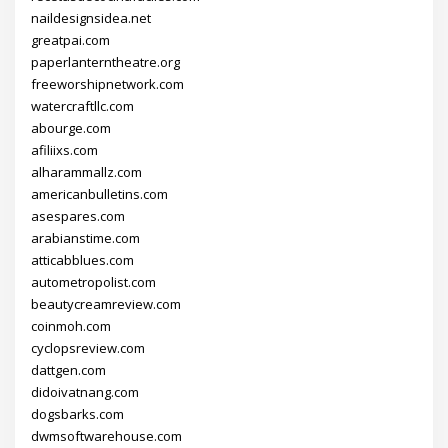
naildesignsidea.net
greatpai.com
paperlanterntheatre.org
freeworshipnetwork.com
watercraftllc.com
abourge.com
afiliixs.com
alharammallz.com
americanbulletins.com
asespares.com
arabianstime.com
atticabblues.com
autometropolist.com
beautycreamreview.com
coinmoh.com
cyclopsreview.com
dattgen.com
didoivatnang.com
dogsbarks.com
dwmsoftwarehouse.com