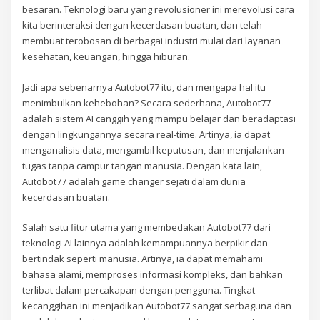
besaran. Teknologi baru yang revolusioner ini merevolusi cara
kita berinteraksi dengan kecerdasan buatan, dan telah
membuat terobosan di berbagai industri mulai dari layanan
kesehatan, keuangan, hingga hiburan.
Jadi apa sebenarnya Autobot77 itu, dan mengapa hal itu
menimbulkan kehebohan? Secara sederhana, Autobot77
adalah sistem AI canggih yang mampu belajar dan beradaptasi
dengan lingkungannya secara real-time. Artinya, ia dapat
menganalisis data, mengambil keputusan, dan menjalankan
tugas tanpa campur tangan manusia. Dengan kata lain,
Autobot77 adalah game changer sejati dalam dunia
kecerdasan buatan.
Salah satu fitur utama yang membedakan Autobot77 dari
teknologi AI lainnya adalah kemampuannya berpikir dan
bertindak seperti manusia. Artinya, ia dapat memahami
bahasa alami, memproses informasi kompleks, dan bahkan
terlibat dalam percakapan dengan pengguna. Tingkat
kecanggihan ini menjadikan Autobot77 sangat serbaguna dan