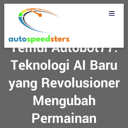
Skip
to
content
Temui Autobot77:
Teknologi AI Baru
yang Revolusioner
Mengubah
Permainan