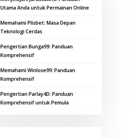
Utama Anda untuk Permainan Online
Memahami Plisbet: Masa Depan
Teknologi Cerdas
Pengertian Bunga99: Panduan
Komprehensif
Memahami Winlose99: Panduan
Komprehensif
Pengertian Parlay4D: Panduan
Komprehensif untuk Pemula