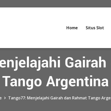
Home
Situs Slot
njelajahi Gaira
Tango Argentina
e
Tango77: Menjelajahi Gairah dan Rahmat Tango Arge