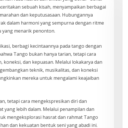
nceritakan sebuah kisah, menyampaikan berbagai
 kemarahan dan keputusasaan. Hubungannya
gerak dalam harmoni yang sempurna dengan ritme
u yang menarik penonton.
kasi, berbagi kecintaannya pada tango dengan
 bahwa Tango bukan hanya tarian, tetapi cara
koneksi, dan kepuasan. Melalui lokakarya dan
embangkan teknik, musikalitas, dan koneksi
ngkinkan mereka untuk mengalami keajaiban
n, tetapi cara mengekspresikan diri dan
t yang lebih dalam. Melalui penampilan dan
tuk mengeksplorasi hasrat dan rahmat Tango
an dan kekuatan bentuk seni yang abadi ini.