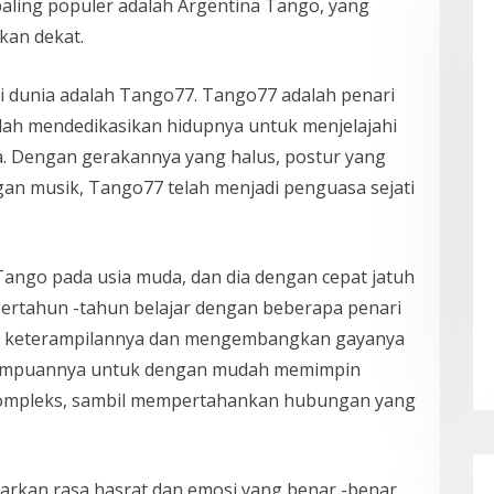
paling populer adalah Argentina Tango, yang
kan dekat.
 di dunia adalah Tango77. Tango77 adalah penari
elah mendedikasikan hidupnya untuk menjelajahi
. Dengan gerakannya yang halus, postur yang
an musik, Tango77 telah menjadi penguasa sejati
Tango pada usia muda, dan dia dengan cepat jatuh
 bertahun -tahun belajar dengan beberapa penari
ah keterampilannya dan mengembangkan gayanya
mampuannya untuk dengan mudah memimpin
kompleks, sambil mempertahankan hubungan yang
kan rasa hasrat dan emosi yang benar -benar