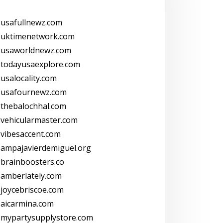
usafullnewz.com
uktimenetwork.com
usaworldnewz.com
todayusaexplore.com
usalocality.com
usafournewz.com
thebalochhal.com
vehicularmaster.com
vibesaccent.com
ampajavierdemiguel.org
brainboosters.co
amberlately.com
joycebriscoe.com
aicarmina.com
mypartysupplystore.com