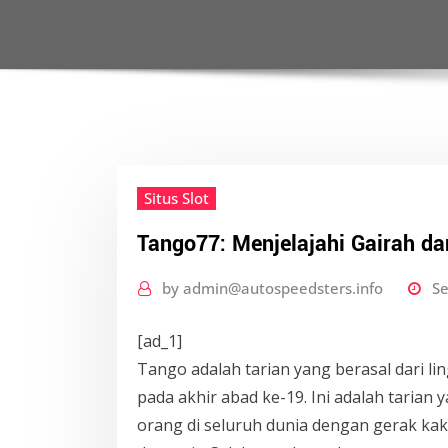
Situs Slot
Tango77: Menjelajahi Gairah d
by
admin@autospeedsters.info
Se
[ad_1]
Tango adalah tarian yang berasal dari li
pada akhir abad ke-19. Ini adalah tarian
orang di seluruh dunia dengan gerak kaki