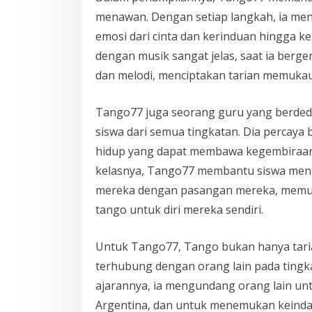
menawan. Dengan setiap langkah, ia me
emosi dari cinta dan kerinduan hingga
dengan musik sangat jelas, saat ia ber
dan melodi, menciptakan tarian memuka
Tango77 juga seorang guru yang berdedi
siswa dari semua tingkatan. Dia percaya
hidup yang dapat membawa kegembiraan, 
kelasnya, Tango77 membantu siswa meng
mereka dengan pasangan mereka, memu
tango untuk diri mereka sendiri.
Untuk Tango77, Tango bukan hanya taria
terhubung dengan orang lain pada tingka
ajarannya, ia mengundang orang lain un
Argentina, dan untuk menemukan keindah