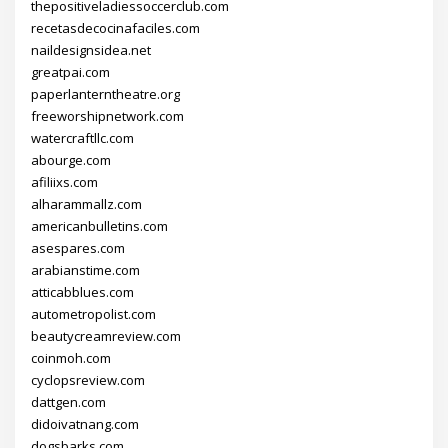
thepositiveladiessoccerclub.com
recetasdecocinafaciles.com
naildesignsidea.net
greatpai.com
paperlanterntheatre.org
freeworshipnetwork.com
watercraftllc.com
abourge.com
afiliixs.com
alharammallz.com
americanbulletins.com
asespares.com
arabianstime.com
atticabblues.com
autometropolist.com
beautycreamreview.com
coinmoh.com
cyclopsreview.com
dattgen.com
didoivatnang.com
dogsbarks.com