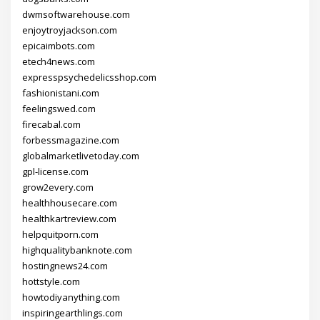
dwmsoftwarehouse.com
enjoytroyjackson.com
epicaimbots.com
etech4news.com
expresspsychedelicsshop.com
fashionistani.com
feelingswed.com
firecabal.com
forbessmagazine.com
globalmarketlivetoday.com
gpl-license.com
grow2every.com
healthhousecare.com
healthkartreview.com
helpquitporn.com
highqualitybanknote.com
hostingnews24.com
hottstyle.com
howtodiyanything.com
inspiringearthlings.com