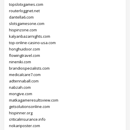
topslotxgames.com
routerloggnet.net
dantella6.com
slotsgamesone.com
hispinzone.com
kalyanbazarnights.com
top-online-casino-usa.com
honghuidoor.com
flowingtravel.com
nineniki.com
brandiospecialists.com
medicalcare7.com
adtennaball.com
nabzah.com
mongive.com
matkagameresultsview.com
getsolutionsonline.com
hispinner.org
criticalinsurance.info
nokariposter.com