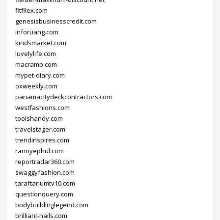
fitfllex.com
genesisbusinesscredit.com
inforuang.com
kindsmarket.com
luvelylife.com
macramb.com
mypet-diary.com
oxweekly.com
panamacitydeckcontractors.com
westfashions.com
toolshandy.com
travelstager.com
trendinspires.com
rannyephul.com
reportradar360.com
swaggyfashion.com
taraftariumtv10.com
questionquery.com
bodybuildinglegend.com
brilliant-nails.com