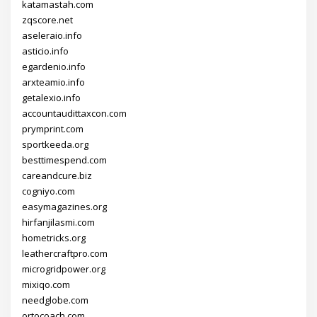
katamastah.com
zqscore.net
aseleraio.info
asticio.info
egardenio.info
arxteamio.info
getalexio.info
accountaudittaxcon.com
prymprint.com
sportkeeda.org
besttimespend.com
careandcure.biz
cogniyo.com
easymagazines.org
hirfanjilasmi.com
hometricks.org
leathercraftpro.com
microgridpower.org
mixiqo.com
needglobe.com
ortocoach.com