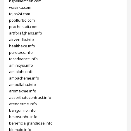
nghekiemtien.com
wasirku.com
tejas24.com
poolturbo.com
prachestait.com
artforafghans.info
airvendio.info
healthexe.info
puretecx.info
tecadvance.info
aminityio.info
amiolahu.info
ampacheme.info
ampullahu.info
aromaxme.info
asserthatecontrast.info
atenderme.info
bangumiio.info
bekosunhu.info
beneficialgrandiose.info
blomaio.info