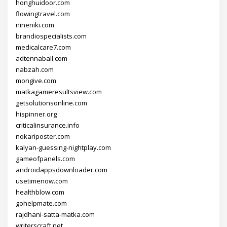
honghuidoor.com
flowingtravel.com
nineniki.com
brandiospecialists.com
medicalcare7.com
adtennaball.com
nabzah.com
mongive.com
matkagameresultsview.com
getsolutionsonline.com
hispinner.org
criticalinsurance.info
nokariposter.com
kalyan-guessing-nightplay.com
gameofpanels.com
androidappsdownloader.com
usetimenow.com
healthblow.com
gohelpmate.com
rajdhani-satta-matka.com
writerscraft.net