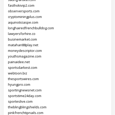
fasthokivip2.com
observersports.com
cryptominingplus.com
aquinoticiaspe.com
longhairedfrenchbulldog.com
lawyersforhire.co
businemarket.com
matahari88play.net
moneydescriptor.com
youthsmagazine.com
painaidee.net
sportsdarkest.com
webtoon.biz
thesportswires.com
hyungpro.com
sportingnewsnet.com
sportstime24day.com
sporteslive.com
theblingblingshields.com
pinkfrenchtipnails.com