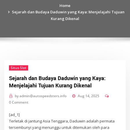
Home
Sejarah dan Budaya Daduwin yang Kaya: Menjelajahi Tujuan
Kurang Dikenal
Situs Slot
Sejarah dan Budaya Daduwin yang Kaya:
Menjelajahi Tujuan Kurang Dikenal
by
admin@autospeedsters.info
Aug 14, 2025
0 Comment
[ad_1]
Terletak di jantung Asia Tenggara, Daduwin adalah permata
tersembunyi yang menunggu untuk ditemukan oleh para