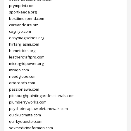
prymprint.com
sportkeeda.org
besttimespend.com
careandcure.biz
cogniyo.com
easymagazines.org
hirfanjilasmi.com
hometricks.org
leathercraftpro.com
microgridpower.org
mixiqo.com
needglobe.com
ortocoach.com
passionawe.com
pittsburghpaintingprofessionals.com
plumberryworks.com
psychoterapiawioletanowak.com
quickultimate.com
quirkyquester.com
sexmedicineformen.com