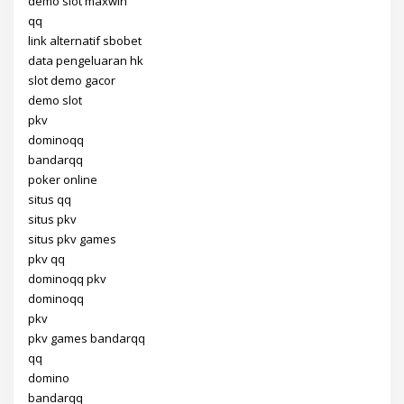
demo slot maxwin
qq
link alternatif sbobet
data pengeluaran hk
slot demo gacor
demo slot
pkv
dominoqq
bandarqq
poker online
situs qq
situs pkv
situs pkv games
pkv qq
dominoqq pkv
dominoqq
pkv
pkv games bandarqq
qq
domino
bandarqq