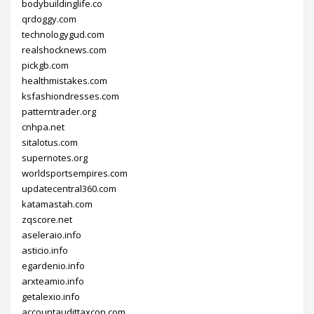
bodybuildinglife.co
qrdoggy.com
technologygud.com
realshocknews.com
pickgb.com
healthmistakes.com
ksfashiondresses.com
patterntrader.org
cnhpa.net
sitalotus.com
supernotes.org
worldsportsempires.com
updatecentral360.com
katamastah.com
zqscore.net
aseleraio.info
asticio.info
egardenio.info
arxteamio.info
getalexio.info
accountaudittaxcon.com