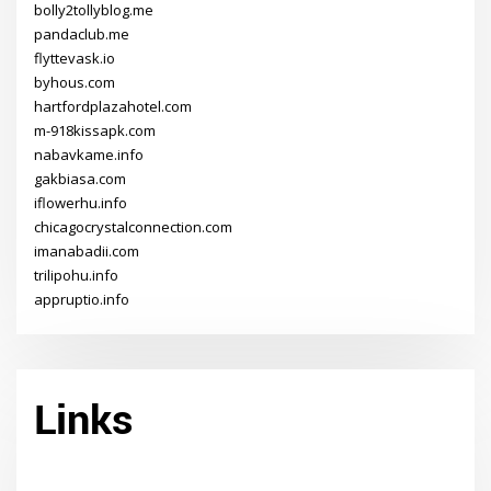
bolly2tollyblog.me
pandaclub.me
flyttevask.io
byhous.com
hartfordplazahotel.com
m-918kissapk.com
nabavkame.info
gakbiasa.com
iflowerhu.info
chicagocrystalconnection.com
imanabadii.com
trilipohu.info
appruptio.info
Links