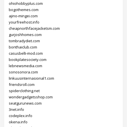
ohiohobbyplus.com
bogothemes.com
ajino-mingei.com
yourfreehost.info
cheapnorthfacejacketsm.com
gurjoshhomes.com
tombradydiet.com
bonthaiclub.com
casusbelli-mod.com
bookplatesociety.com
lebnewsmedia.com
sonosonora.com
linkuusinternasional1.com
friendsroll.com
spiderclothing.net
wondergadgetsshop.com
seatgurunews.com
3net.info
codeplex.info
okena.info