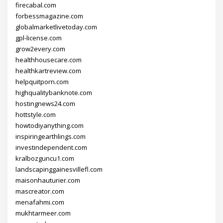
firecabal.com
forbessmagazine.com
globalmarketlivetoday.com
gpl-license.com
grow2every.com
healthhousecare.com
healthkartreview.com
helpquitporn.com
highqualitybanknote.com
hostingnews24.com
hottstyle.com
howtodiyanything.com
inspiringearthlings.com
investindependent.com
kralbozguncu1.com
landscapinggainesvillefl.com
maisonhauturier.com
mascreator.com
menafahmi.com
mukhtarmeer.com