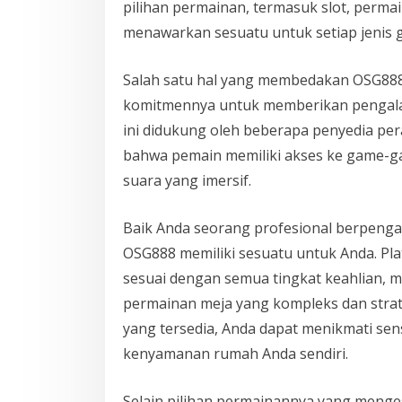
pilihan permainan, termasuk slot, perma
menawarkan sesuatu untuk setiap jenis 
Salah satu hal yang membedakan OSG888 
komitmennya untuk memberikan pengalam
ini didukung oleh beberapa penyedia per
bahwa pemain memiliki akses ke game-g
suara yang imersif.
Baik Anda seorang profesional berpenga
OSG888 memiliki sesuatu untuk Anda. P
sesuai dengan semua tingkat keahlian, m
permainan meja yang kompleks dan strate
yang tersedia, Anda dapat menikmati sen
kenyamanan rumah Anda sendiri.
Selain pilihan permainannya yang meng