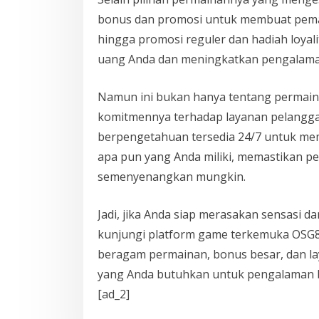
bonus dan promosi untuk membuat pemai
hingga promosi reguler dan hadiah loya
uang Anda dan meningkatkan pengalama
Namun ini bukan hanya tentang permain
komitmennya terhadap layanan pelangga
berpengetahuan tersedia 24/7 untuk m
apa pun yang Anda miliki, memastikan 
semenyenangkan mungkin.
Jadi, jika Anda siap merasakan sensasi 
kunjungi platform game terkemuka OSG88
beragam permainan, bonus besar, dan la
yang Anda butuhkan untuk pengalaman b
[ad_2]