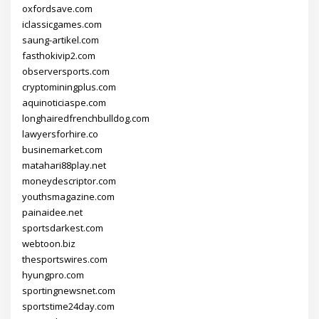
oxfordsave.com
iclassicgames.com
saung-artikel.com
fasthokivip2.com
observersports.com
cryptominingplus.com
aquinoticiaspe.com
longhairedfrenchbulldog.com
lawyersforhire.co
businemarket.com
matahari88play.net
moneydescriptor.com
youthsmagazine.com
painaidee.net
sportsdarkest.com
webtoon.biz
thesportswires.com
hyungpro.com
sportingnewsnet.com
sportstime24day.com