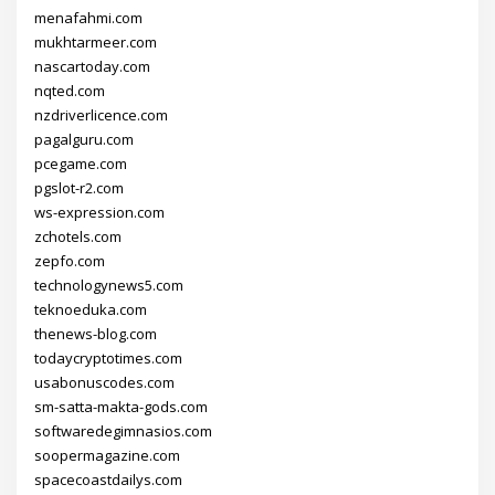
menafahmi.com
mukhtarmeer.com
nascartoday.com
nqted.com
nzdriverlicence.com
pagalguru.com
pcegame.com
pgslot-r2.com
ws-expression.com
zchotels.com
zepfo.com
technologynews5.com
teknoeduka.com
thenews-blog.com
todaycryptotimes.com
usabonuscodes.com
sm-satta-makta-gods.com
softwaredegimnasios.com
soopermagazine.com
spacecoastdailys.com