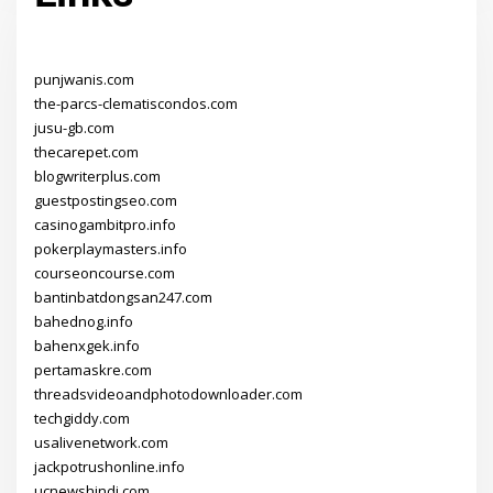
punjwanis.com
the-parcs-clematiscondos.com
jusu-gb.com
thecarepet.com
blogwriterplus.com
guestpostingseo.com
casinogambitpro.info
pokerplaymasters.info
courseoncourse.com
bantinbatdongsan247.com
bahednog.info
bahenxgek.info
pertamaskre.com
threadsvideoandphotodownloader.com
techgiddy.com
usalivenetwork.com
jackpotrushonline.info
ucnewshindi.com