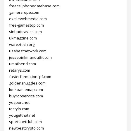
freecellphonedatabase.com
gamersrope.com
exellewebmedia.com
free-gamestop.com
sinbadtravels.com
ukmagzine.com
wareztech.org
usabestnetwork.com
jessepinkmanoutfit.com
umailsend.com
retarys.com
fasterformationcpf.com
goldensnuggles.com
lookbattlemap.com
buyrdpservice.com
yesport.net
tostylo.com
yougetthat.net
sportsnetclub.com
newbestcrypto.com