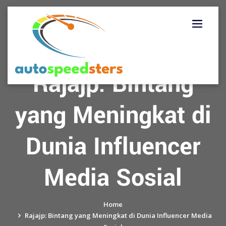
Skip
to
content
Rajajp: Bintang
yang Meningkat di
Dunia Influencer
Media Sosial
Home
Rajajp: Bintang yang Meningkat di Dunia Influencer Media