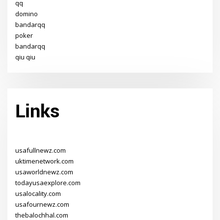
qq
domino
bandarqq
poker
bandarqq
qiu qiu
Links
usafullnewz.com
uktimenetwork.com
usaworldnewz.com
todayusaexplore.com
usalocality.com
usafournewz.com
thebalochhal.com