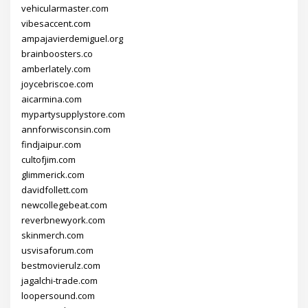
vehicularmaster.com
vibesaccent.com
ampajavierdemiguel.org
brainboosters.co
amberlately.com
joycebriscoe.com
aicarmina.com
mypartysupplystore.com
annforwisconsin.com
findjaipur.com
cultofjim.com
glimmerick.com
davidfollett.com
newcollegebeat.com
reverbnewyork.com
skinmerch.com
usvisaforum.com
bestmovierulz.com
jagalchi-trade.com
loopersound.com