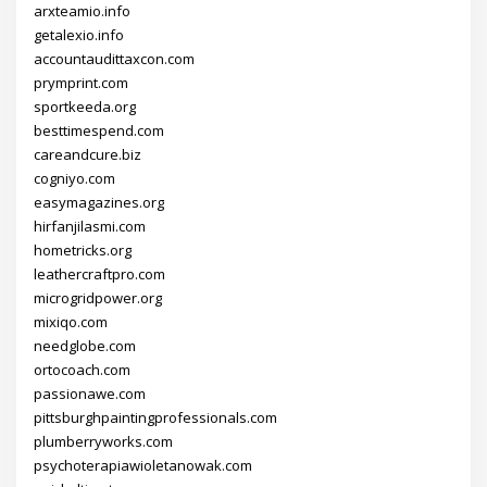
arxteamio.info
getalexio.info
accountaudittaxcon.com
prymprint.com
sportkeeda.org
besttimespend.com
careandcure.biz
cogniyo.com
easymagazines.org
hirfanjilasmi.com
hometricks.org
leathercraftpro.com
microgridpower.org
mixiqo.com
needglobe.com
ortocoach.com
passionawe.com
pittsburghpaintingprofessionals.com
plumberryworks.com
psychoterapiawioletanowak.com