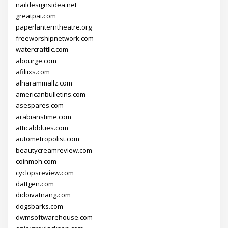
naildesignsidea.net
greatpai.com
paperlanterntheatre.org
freeworshipnetwork.com
watercraftllc.com
abourge.com
afiliixs.com
alharammallz.com
americanbulletins.com
asespares.com
arabianstime.com
atticabblues.com
autometropolist.com
beautycreamreview.com
coinmoh.com
cyclopsreview.com
dattgen.com
didoivatnang.com
dogsbarks.com
dwmsoftwarehouse.com