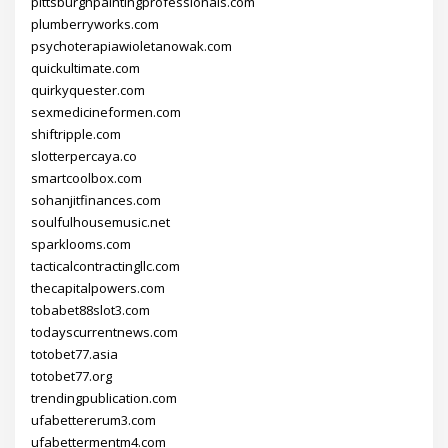
pittsburghpaintingprofessionals.com
plumberryworks.com
psychoterapiawioletanowak.com
quickultimate.com
quirkyquester.com
sexmedicineformen.com
shiftripple.com
slotterpercaya.co
smartcoolbox.com
sohanjitfinances.com
soulfulhousemusic.net
sparklooms.com
tacticalcontractingllc.com
thecapitalpowers.com
tobabet88slot3.com
todayscurrentnews.com
totobet77.asia
totobet77.org
trendingpublication.com
ufabettererum3.com
ufabettermentm4.com