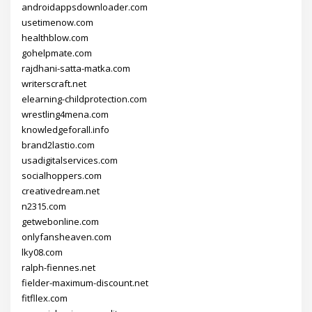
androidappsdownloader.com
usetimenow.com
healthblow.com
gohelpmate.com
rajdhani-satta-matka.com
writerscraft.net
elearning-childprotection.com
wrestling4mena.com
knowledgeforall.info
brand2lastio.com
usadigitalservices.com
socialhoppers.com
creativedream.net
n2315.com
getwebonline.com
onlyfansheaven.com
lky08.com
ralph-fiennes.net
fielder-maximum-discount.net
fitfllex.com