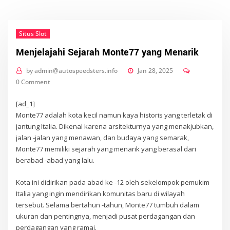
Situs Slot
Menjelajahi Sejarah Monte77 yang Menarik
by
admin@autospeedsters.info
Jan 28, 2025
0 Comment
[ad_1]
Monte77 adalah kota kecil namun kaya historis yang terletak di
jantung Italia. Dikenal karena arsitekturnya yang menakjubkan,
jalan -jalan yang menawan, dan budaya yang semarak,
Monte77 memiliki sejarah yang menarik yang berasal dari
berabad -abad yang lalu.
Kota ini didirikan pada abad ke -12 oleh sekelompok pemukim
Italia yang ingin mendirikan komunitas baru di wilayah
tersebut. Selama bertahun -tahun, Monte77 tumbuh dalam
ukuran dan pentingnya, menjadi pusat perdagangan dan
perdagangan yang ramai.