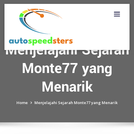
Skip
to
content
Menjelajahi Sejarah
Monte77 yang
Menarik
Home
Menjelajahi Sejarah Monte77 yang Menarik