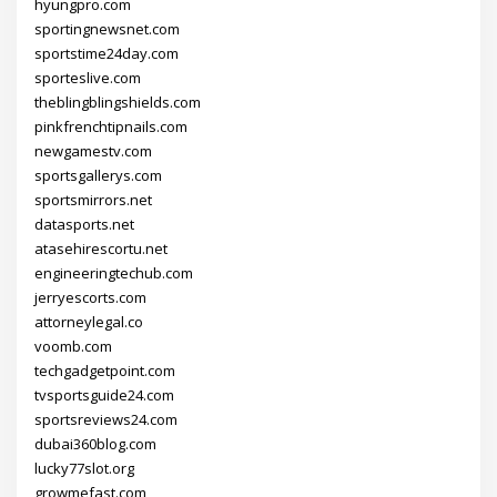
hyungpro.com
sportingnewsnet.com
sportstime24day.com
sporteslive.com
theblingblingshields.com
pinkfrenchtipnails.com
newgamestv.com
sportsgallerys.com
sportsmirrors.net
datasports.net
atasehirescortu.net
engineeringtechub.com
jerryescorts.com
attorneylegal.co
voomb.com
techgadgetpoint.com
tvsportsguide24.com
sportsreviews24.com
dubai360blog.com
lucky77slot.org
growmefast.com