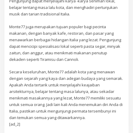
Pengunjung dapat menjelajahi karya -karya seniman lokal,
belajar tentang masa lalu kota, dan menghadiri pertunjukan
musik dan tarian tradisional Italia.
Monte77 juga merupakan tujuan populer bagi pecinta
makanan, dengan banyak kafe, restoran, dan pasar yang
menawarkan berbagai hidangan Italia yang lezat. Pengunjung
dapat mencicipi spesialisasi lokal seperti pasta segar, minyak
zaitun, dan anggur, atau menikmati makanan penutup
dekaden seperti Tiramisu dan Cannoli.
Secara keseluruhan, Monte77 adalah kota yang menawan
dengan sejarah yang kaya dan adegan budaya yang semarak.
Apakah Anda tertarik untuk menjelajahi keajaiban
arsitekturnya, belajar tentang masa lalunya, atau sekadar
menikmati masakannya yang lezat, Monte77 memiliki sesuatu
untuk semua orang. Jadi lain kali Anda menemukan diri Anda di
Italia, pastikan untuk mengunjungi permata tersembunyi ini
dan temukan semua yang ditawarkannya.
[ad_2]