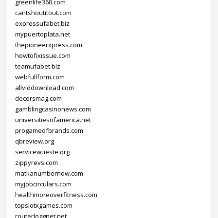
greenlife360.com
cantshoutitout.com
expressufabet.biz
mypuertoplata.net
thepioneerxpress.com
howtofixissue.com
teamufabet.biz
webfullform.com
allviddownload.com
decorsmag.com
gamblingcasinonews.com
universitiesofamerica.net
progameofbrands.com
qbreview.org
servicewueste.org
zippyrevs.com
matkanumbernow.com
myjobcirculars.com
healthmoreoverfitness.com
topslotxgames.com
routerloggnet.net