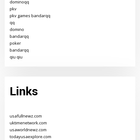
dominoqq
pkv
pkv games bandarqq
qq
domino
bandarqq
poker
bandarqq
qiu qiu
Links
usafullnewz.com
uktimenetwork.com
usaworldnewz.com
todayusaexplore.com