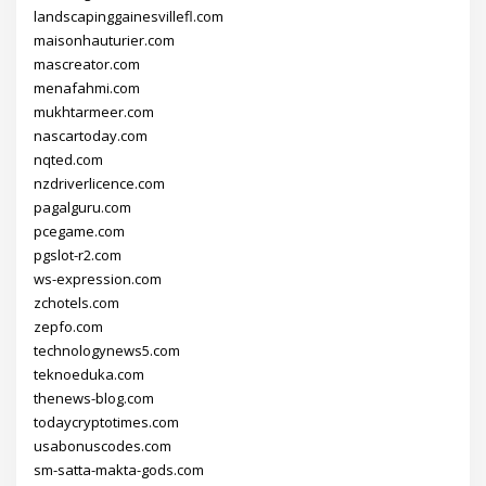
landscapinggainesvillefl.com
maisonhauturier.com
mascreator.com
menafahmi.com
mukhtarmeer.com
nascartoday.com
nqted.com
nzdriverlicence.com
pagalguru.com
pcegame.com
pgslot-r2.com
ws-expression.com
zchotels.com
zepfo.com
technologynews5.com
teknoeduka.com
thenews-blog.com
todaycryptotimes.com
usabonuscodes.com
sm-satta-makta-gods.com