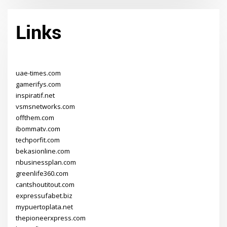
Links
uae-times.com
gamerifys.com
inspiratif.net
vsmsnetworks.com
offthem.com
ibommatv.com
techporfit.com
bekasionline.com
nbusinessplan.com
greenlife360.com
cantshoutitout.com
expressufabet.biz
mypuertoplata.net
thepioneerxpress.com