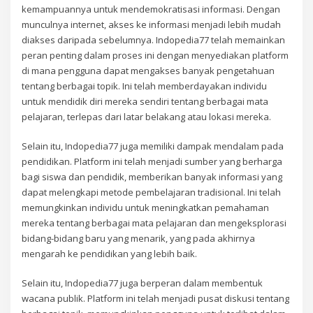
kemampuannya untuk mendemokratisasi informasi. Dengan
munculnya internet, akses ke informasi menjadi lebih mudah
diakses daripada sebelumnya. Indopedia77 telah memainkan
peran penting dalam proses ini dengan menyediakan platform
di mana pengguna dapat mengakses banyak pengetahuan
tentang berbagai topik. Ini telah memberdayakan individu
untuk mendidik diri mereka sendiri tentang berbagai mata
pelajaran, terlepas dari latar belakang atau lokasi mereka.
Selain itu, Indopedia77 juga memiliki dampak mendalam pada
pendidikan. Platform ini telah menjadi sumber yang berharga
bagi siswa dan pendidik, memberikan banyak informasi yang
dapat melengkapi metode pembelajaran tradisional. Ini telah
memungkinkan individu untuk meningkatkan pemahaman
mereka tentang berbagai mata pelajaran dan mengeksplorasi
bidang-bidang baru yang menarik, yang pada akhirnya
mengarah ke pendidikan yang lebih baik.
Selain itu, Indopedia77 juga berperan dalam membentuk
wacana publik. Platform ini telah menjadi pusat diskusi tentang