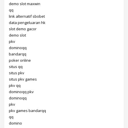
demo slot maxwin
qq
link alternatif sbobet
data pengeluaran hk
slot demo gacor
demo slot
pkv
dominoqq
bandarqq
poker online
situs qq
situs pkv
situs pkv games
pkv qq
dominoqq pkv
dominoqq
pkv
pkv games bandarqq
qq
domino