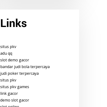
Links
situs pkv
adu qq
slot demo gacor
bandar judi bola terpercaya
judi poker terpercaya
situs pkv
situs pkv games
link gacor
demo slot gacor
slot online