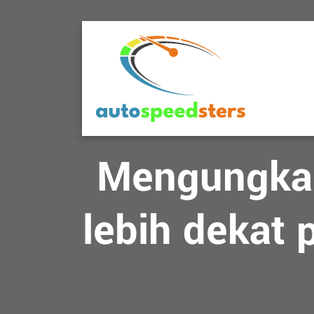
Skip
to
content
Mengungkap
lebih dekat 