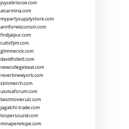
joycebriscoe.com
aicarmina.com
mypartysupplystore.com
annforwisconsin.com
findjaipur.com
cultofjim.com
glimmerick.com
davidfollett.com
newcollegebeat.com
reverbnewyork.com
skinmerch.com
usvisaforum.com
bestmovierulz.com
jagalchi-trade.com
loopersound.com
minapenelope.com