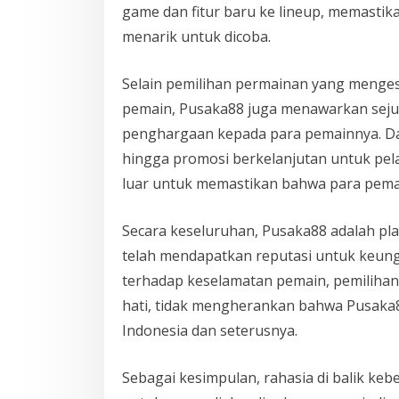
game dan fitur baru ke lineup, memastik
menarik untuk dicoba.
Selain pemilihan permainan yang menge
pemain, Pusaka88 juga menawarkan sej
penghargaan kepada para pemainnya. Da
hingga promosi berkelanjutan untuk pel
luar untuk memastikan bahwa para pemai
Secara keseluruhan, Pusaka88 adalah plat
telah mendapatkan reputasi untuk keung
terhadap keselamatan pemain, pemiliha
hati, tidak mengherankan bahwa Pusaka88 
Indonesia dan seterusnya.
Sebagai kesimpulan, rahasia di balik keb