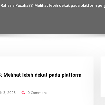
ahasia Pusaka88: Melihat lebih dekat pada platform perj
Melihat lebih dekat pada platform
b 3, 2025
0 Comment