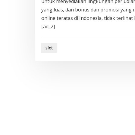
untuk menyediakan lingkungan perjudian
yang luas, dan bonus dan promosi yang m
online teratas di Indonesia, tidak terlihat
[ad_2]
slot