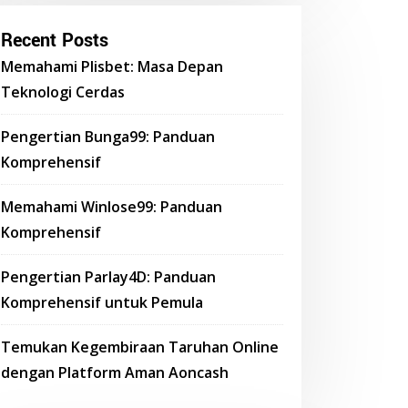
Recent Posts
Memahami Plisbet: Masa Depan
Teknologi Cerdas
Pengertian Bunga99: Panduan
Komprehensif
Memahami Winlose99: Panduan
Komprehensif
Pengertian Parlay4D: Panduan
Komprehensif untuk Pemula
Temukan Kegembiraan Taruhan Online
dengan Platform Aman Aoncash