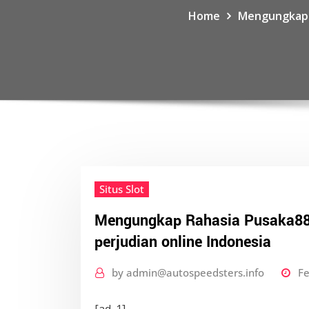
Home
Mengungkap R
Situs Slot
Mengungkap Rahasia Pusaka88: 
perjudian online Indonesia
by
admin@autospeedsters.info
Fe