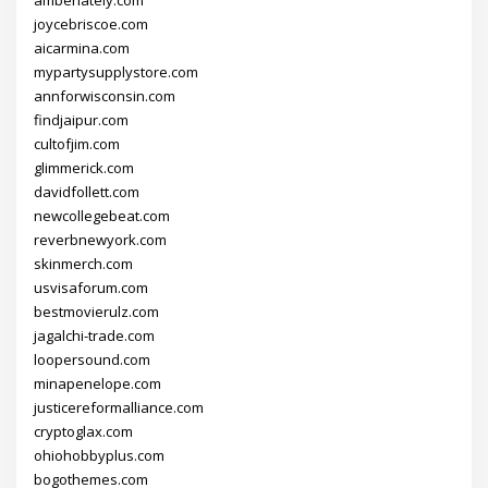
joycebriscoe.com
aicarmina.com
mypartysupplystore.com
annforwisconsin.com
findjaipur.com
cultofjim.com
glimmerick.com
davidfollett.com
newcollegebeat.com
reverbnewyork.com
skinmerch.com
usvisaforum.com
bestmovierulz.com
jagalchi-trade.com
loopersound.com
minapenelope.com
justicereformalliance.com
cryptoglax.com
ohiohobbyplus.com
bogothemes.com