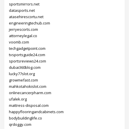
sportsmirrors.net
datasports.net
atasehirescortu.net
engineeringtechub.com
jerryescorts.com
attorneylegal.co
voomb.com
techgadgetpoint.com
tvsportsguide24.com
sportsreviews24.com
dubai360blog.com
lucky77slot.org
growmefast.com
mahkotahokislot.com
onlinecancerpharm.com
ufalek.org
mattress-disposal.com
happyflooringandcabinets.com
bodybuildinglife.co
qrdoggy.com