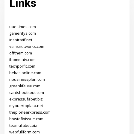
Links
uae-times.com
gamerifys.com
inspiratif.net
vsmsnetworks.com
offthem.com
ibommatv.com
techporfit.com
bekasionline.com
nbusinessplan.com
greenlife360.com
cantshoutitout.com
expressufabet.biz
mypuertoplata.net
thepioneerxpress.com
howtofixissue.com
teamufabet.biz
webfullform.com