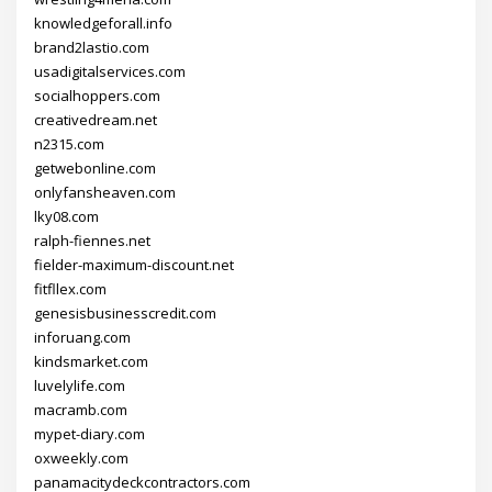
knowledgeforall.info
brand2lastio.com
usadigitalservices.com
socialhoppers.com
creativedream.net
n2315.com
getwebonline.com
onlyfansheaven.com
lky08.com
ralph-fiennes.net
fielder-maximum-discount.net
fitfllex.com
genesisbusinesscredit.com
inforuang.com
kindsmarket.com
luvelylife.com
macramb.com
mypet-diary.com
oxweekly.com
panamacitydeckcontractors.com