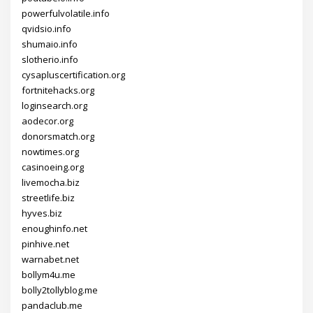
powerfulvolatile.info
qvidsio.info
shumaio.info
slotherio.info
cysapluscertification.org
fortnitehacks.org
loginsearch.org
aodecor.org
donorsmatch.org
nowtimes.org
casinoeing.org
livemocha.biz
streetlife.biz
hyves.biz
enoughinfo.net
pinhive.net
warnabet.net
bollym4u.me
bolly2tollyblog.me
pandaclub.me