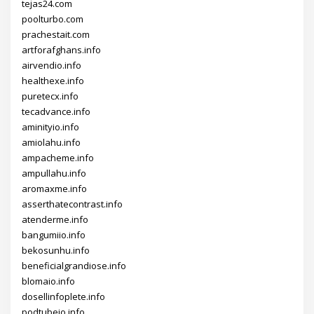
tejas24.com
poolturbo.com
prachestait.com
artforafghans.info
airvendio.info
healthexe.info
puretecx.info
tecadvance.info
aminityio.info
amiolahu.info
ampacheme.info
ampullahu.info
aromaxme.info
asserthatecontrast.info
atenderme.info
bangumiio.info
bekosunhu.info
beneficialgrandiose.info
blomaio.info
dosellinfoplete.info
podtubeio.info