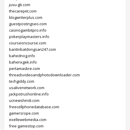
jusu-gb.com
thecarepet.com
blogwriterplus.com
guestpostingseo.com
casinogambitpro.info
pokerplaymasters.info
courseoncourse.com
bantinbatdongsan247.com
bahednog.info
bahenxgek.info
pertamaskre.com
threadsvideoandphotodownloader.com
techgiddy.com
usalivenetwork.com
jackpotrushonline.info
ucnewshindi.com
freecellphonedatabase.com
gamersrope.com
exellewebmedia.com
free-gamestop.com