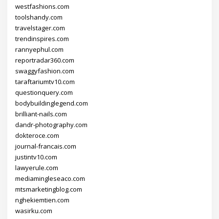
westfashions.com
toolshandy.com
travelstager.com
trendinspires.com
rannyephul.com
reportradar360.com
swaggyfashion.com
taraftariumtv10.com
questionquery.com
bodybuildinglegend.com
brilliant-nails.com
dandr-photography.com
dokteroce.com
journal-francais.com
justintv10.com
lawyerule.com
mediamingleseaco.com
mtsmarketingblog.com
nghekiemtien.com
wasirku.com