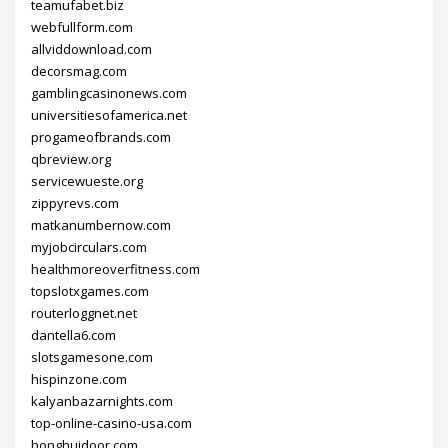
teamufabet.biz
webfullform.com
allviddownload.com
decorsmag.com
gamblingcasinonews.com
universitiesofamerica.net
progameofbrands.com
qbreview.org
servicewueste.org
zippyrevs.com
matkanumbernow.com
myjobcirculars.com
healthmoreoverfitness.com
topslotxgames.com
routerloggnet.net
dantella6.com
slotsgamesone.com
hispinzone.com
kalyanbazarnights.com
top-online-casino-usa.com
honghuidoor.com