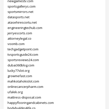
newgamestv.com
sportsgallerys.com
sportsmirrors.net
datasports.net
atasehirescortu.net
engineeringtechub.com
jerryescorts.com
attorneylegal.co
voomb.com
techgadgetpoint.com
tvsportsguide24.com
sportsreviews24.com
dubai360blog.com
lucky77slot.org
growmefast.com
mahkotahokislot.com
onlinecancerpharm.com
ufalek.org
mattress-disposal.com
happyflooringandcabinets.com
bodybuildinglife.co