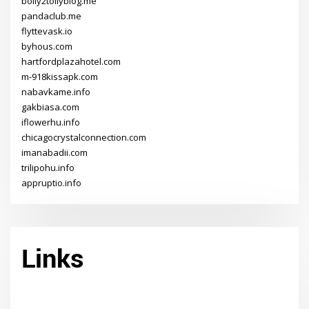
bolly2tollyblog.me
pandaclub.me
flyttevask.io
byhous.com
hartfordplazahotel.com
m-918kissapk.com
nabavkame.info
gakbiasa.com
iflowerhu.info
chicagocrystalconnection.com
imanabadii.com
trilipohu.info
appruptio.info
Links