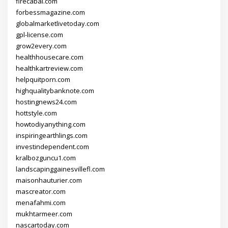
firecabal.com
forbessmagazine.com
globalmarketlivetoday.com
gpl-license.com
grow2every.com
healthhousecare.com
healthkartreview.com
helpquitporn.com
highqualitybanknote.com
hostingnews24.com
hottstyle.com
howtodiyanything.com
inspiringearthlings.com
investindependent.com
kralbozguncu1.com
landscapinggainesvillefl.com
maisonhauturier.com
mascreator.com
menafahmi.com
mukhtarmeer.com
nascartoday.com