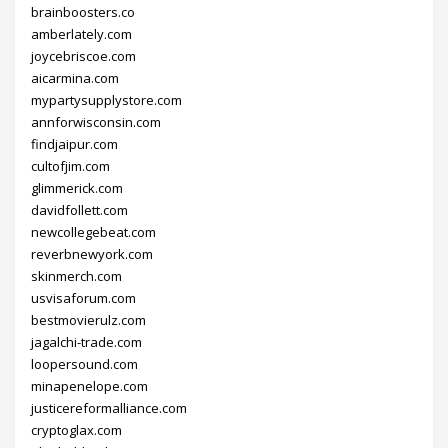
brainboosters.co
amberlately.com
joycebriscoe.com
aicarmina.com
mypartysupplystore.com
annforwisconsin.com
findjaipur.com
cultofjim.com
glimmerick.com
davidfollett.com
newcollegebeat.com
reverbnewyork.com
skinmerch.com
usvisaforum.com
bestmovierulz.com
jagalchi-trade.com
loopersound.com
minapenelope.com
justicereformalliance.com
cryptoglax.com