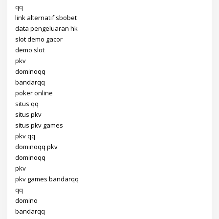
qq
link alternatif sbobet
data pengeluaran hk
slot demo gacor
demo slot
pkv
dominoqq
bandarqq
poker online
situs qq
situs pkv
situs pkv games
pkv qq
dominoqq pkv
dominoqq
pkv
pkv games bandarqq
qq
domino
bandarqq