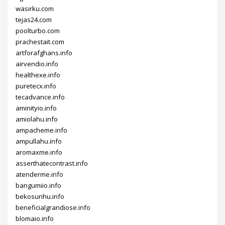
wasirku.com
tejas24.com
poolturbo.com
prachestait.com
artforafghans.info
airvendio.info
healthexe.info
puretecx.info
tecadvance.info
aminityio.info
amiolahu.info
ampacheme.info
ampullahu.info
aromaxme.info
asserthatecontrast.info
atenderme.info
bangumiio.info
bekosunhu.info
beneficialgrandiose.info
blomaio.info