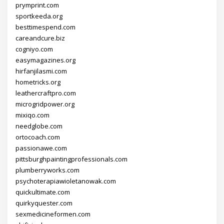
prymprint.com
sportkeeda.org
besttimespend.com
careandcure.biz
cogniyo.com
easymagazines.org
hirfanjilasmi.com
hometricks.org
leathercraftpro.com
microgridpower.org
mixiqo.com
needglobe.com
ortocoach.com
passionawe.com
pittsburghpaintingprofessionals.com
plumberryworks.com
psychoterapiawioletanowak.com
quickultimate.com
quirkyquester.com
sexmedicineformen.com