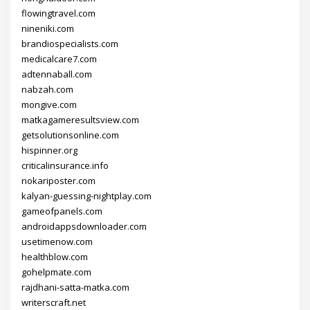
flowingtravel.com
nineniki.com
brandiospecialists.com
medicalcare7.com
adtennaball.com
nabzah.com
mongive.com
matkagameresultsview.com
getsolutionsonline.com
hispinner.org
criticalinsurance.info
nokariposter.com
kalyan-guessing-nightplay.com
gameofpanels.com
androidappsdownloader.com
usetimenow.com
healthblow.com
gohelpmate.com
rajdhani-satta-matka.com
writerscraft.net