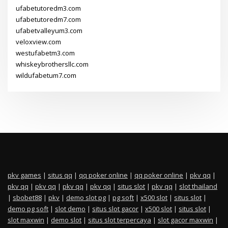
ufabetutoredm3.com
ufabetutoredm7.com
ufabetvalleyum3.com
veloxview.com
westufabetm3.com
whiskeybrothersllc.com
wildufabetum7.com
pkv games
|
situs qq
|
qq poker online
|
qq poker online
|
pkv qq
|
pkv qq
|
pkv qq
|
pkv qq
|
pkv qq
|
situs slot
|
pkv qq
|
slot thailand
|
sbobet88
|
pkv
|
demo slot pg
|
pg soft
|
x500 slot
|
situs slot
|
demo pg soft
|
slot demo
|
situs slot gacor
|
x500 slot
|
situs slot
|
slot maxwin
|
demo slot
|
situs slot terpercaya
|
slot gacor maxwin
|