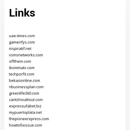
Links
uae-times.com
gamerifys.com
inspiratif.net
vsmsnetworks.com
offthem.com
ibommatv.com
techporfit.com
bekasionline.com
nbusinessplan.com
greenlife360.com
cantshoutitout.com
expressufabet.biz
mypuertoplata.net
thepioneerxpress.com
howtofixissue.com