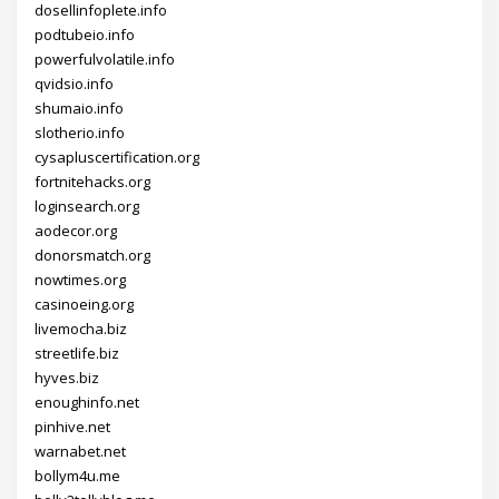
dosellinfoplete.info
podtubeio.info
powerfulvolatile.info
qvidsio.info
shumaio.info
slotherio.info
cysapluscertification.org
fortnitehacks.org
loginsearch.org
aodecor.org
donorsmatch.org
nowtimes.org
casinoeing.org
livemocha.biz
streetlife.biz
hyves.biz
enoughinfo.net
pinhive.net
warnabet.net
bollym4u.me