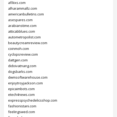
afiliixs.com
alharammallz.com
americanbulletins.com
asespares.com
arabianstime.com
atticabblues.com
autometropolist.com
beautycreamreview.com
coinmoh.com
cyclopsreview.com
dattgen.com
didoivatnang.com
dogsbarks.com
dwmsoftwarehouse.com
enjoytroyjackson.com
epicaimbots.com
etech4news.com
expresspsychedelicsshop.com
fashionistani.com
feelingswed.com