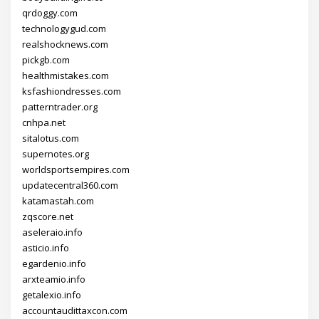
qrdoggy.com
technologygud.com
realshocknews.com
pickgb.com
healthmistakes.com
ksfashiondresses.com
patterntrader.org
cnhpa.net
sitalotus.com
supernotes.org
worldsportsempires.com
updatecentral360.com
katamastah.com
zqscore.net
aseleraio.info
asticio.info
egardenio.info
arxteamio.info
getalexio.info
accountaudittaxcon.com