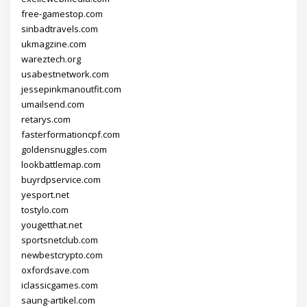
free-gamestop.com
sinbadtravels.com
ukmagzine.com
wareztech.org
usabestnetwork.com
jessepinkmanoutfit.com
umailsend.com
retarys.com
fasterformationcpf.com
goldensnuggles.com
lookbattlemap.com
buyrdpservice.com
yesport.net
tostylo.com
yougetthat.net
sportsnetclub.com
newbestcrypto.com
oxfordsave.com
iclassicgames.com
saung-artikel.com