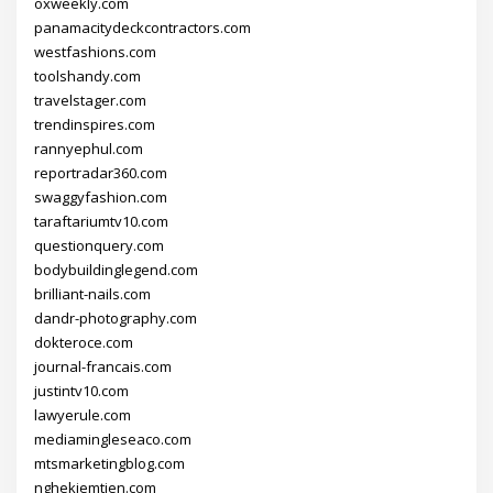
oxweekly.com
panamacitydeckcontractors.com
westfashions.com
toolshandy.com
travelstager.com
trendinspires.com
rannyephul.com
reportradar360.com
swaggyfashion.com
taraftariumtv10.com
questionquery.com
bodybuildinglegend.com
brilliant-nails.com
dandr-photography.com
dokteroce.com
journal-francais.com
justintv10.com
lawyerule.com
mediamingleseaco.com
mtsmarketingblog.com
nghekiemtien.com