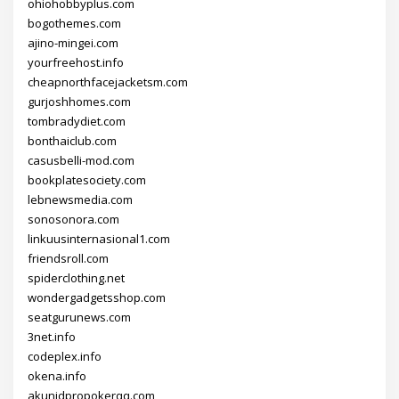
ohiohobbyplus.com
bogothemes.com
ajino-mingei.com
yourfreehost.info
cheapnorthfacejacketsm.com
gurjoshhomes.com
tombradydiet.com
bonthaiclub.com
casusbelli-mod.com
bookplatesociety.com
lebnewsmedia.com
sonosonora.com
linkuusinternasional1.com
friendsroll.com
spiderclothing.net
wondergadgetsshop.com
seatgurunews.com
3net.info
codeplex.info
okena.info
akunidpropokerqq.com