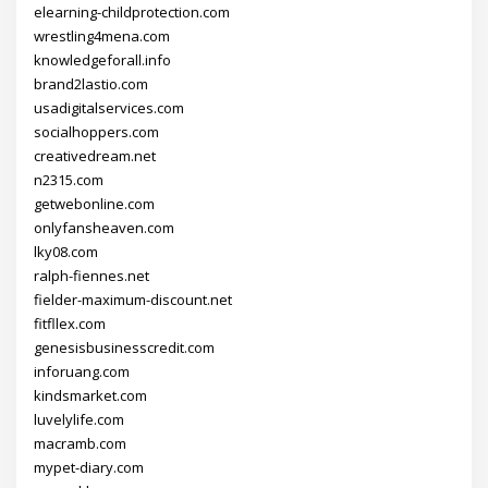
elearning-childprotection.com
wrestling4mena.com
knowledgeforall.info
brand2lastio.com
usadigitalservices.com
socialhoppers.com
creativedream.net
n2315.com
getwebonline.com
onlyfansheaven.com
lky08.com
ralph-fiennes.net
fielder-maximum-discount.net
fitfllex.com
genesisbusinesscredit.com
inforuang.com
kindsmarket.com
luvelylife.com
macramb.com
mypet-diary.com