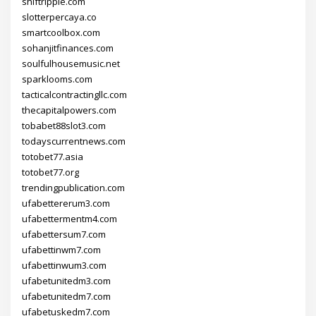
shiftripple.com
slotterpercaya.co
smartcoolbox.com
sohanjitfinances.com
soulfulhousemusic.net
sparklooms.com
tacticalcontractingllc.com
thecapitalpowers.com
tobabet88slot3.com
todayscurrentnews.com
totobet77.asia
totobet77.org
trendingpublication.com
ufabettererum3.com
ufabettermentm4.com
ufabettersum7.com
ufabettinwm7.com
ufabettinwum3.com
ufabetunitedm3.com
ufabetunitedm7.com
ufabetuskedm7.com