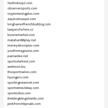
fasthokivip2.com
observersports.com
cryptominingplus.com
aquinoticiaspe.com
longhairedfrenchbulldog.com
lawyersforhire.co
businemarket.com
matahari88play.net
moneydescriptor.com
youthsmagazine.com
painaidee.net
sportsdarkest.com
webtoon.biz
thesportswires.com
hyungpro.com
sportingnewsnet.com
sportstime24day.com
sporteslive.com
theblingblingshields.com
pinkfrenchtipnails.com