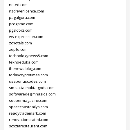
nqted.com
nzdriverlicence.com
pagalguru.com
pcegame.com
pgslot-r2.com
ws-expression.com
zchotels.com
zepfo.com
technologynews5.com
teknoeduka.com
thenews-blog.com
todaycryptotimes.com
usabonuscodes.com
sm-satta-makta-gods.com
softwaredegimnasios.com
soopermagazine.com
spacecoastdailys.com
readytrademark.com
renovationsrated.com
scoziarestaurant.com