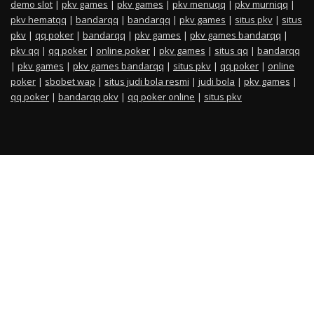
demo slot
|
pkv games
|
pkv games
|
pkv menuqq
|
pkv murniqq
|
pkv hematqq
|
bandarqq
|
bandarqq
|
pkv games
|
situs pkv
|
situs
pkv
|
qq poker
|
bandarqq
|
pkv games
|
pkv games bandarqq
|
pkv qq
|
qq poker
|
online poker
|
pkv games
|
situs qq
|
bandarqq
|
pkv games
|
pkv games bandarqq
|
situs pkv
|
qq poker
|
online
poker
|
sbobet wap
|
situs judi bola resmi
|
judi bola
|
pkv games
|
qq poker
|
bandarqq pkv
|
qq poker online
|
situs pkv