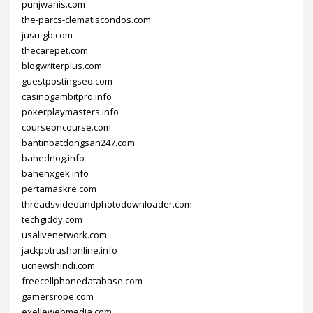
punjwanis.com
the-parcs-clematiscondos.com
jusu-gb.com
thecarepet.com
blogwriterplus.com
guestpostingseo.com
casinogambitpro.info
pokerplaymasters.info
courseoncourse.com
bantinbatdongsan247.com
bahednog.info
bahenxgek.info
pertamaskre.com
threadsvideoandphotodownloader.com
techgiddy.com
usalivenetwork.com
jackpotrushonline.info
ucnewshindi.com
freecellphonedatabase.com
gamersrope.com
exellewebmedia.com