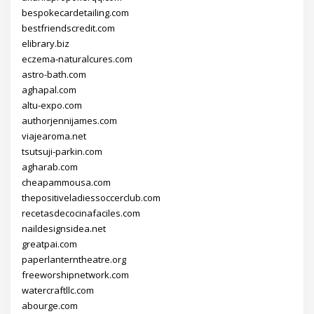
bespokecardetailing.com
bestfriendscredit.com
elibrary.biz
eczema-naturalcures.com
astro-bath.com
aghapal.com
altu-expo.com
authorjennijames.com
viajearoma.net
tsutsuji-parkin.com
agharab.com
cheapammousa.com
thepositiveladiessoccerclub.com
recetasdecocinafaciles.com
naildesignsidea.net
greatpai.com
paperlanterntheatre.org
freeworshipnetwork.com
watercraftllc.com
abourge.com