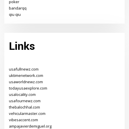
poker
bandarqq
qiu qiu
Links
usafullnewz.com
uktimenetwork.com
usaworldnewz.com
todayusaexplore.com
usalocality.com
usafournewz.com
thebalochhal.com
vehicularmaster.com
vibesaccent.com
ampajavierdemiguel.org