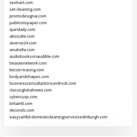
seohart.com
set-cleaning.com
promodesignai.com
publicistspaper.com
quindaily.com
abosulte.com
aiverse24.com
anubella.com
audiobooksonaudible.com
beautenetwork.com
bitcoin-tracing.com
bodyandshapes.com
businessconsultantsroundrock.com
classicglobalnews.com
cybercusp.com
britaintt.com
deconds.com
easycartltd-domesticcleaningservicesedinburgh.com