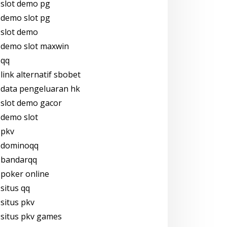
slot demo pg
demo slot pg
slot demo
demo slot maxwin
qq
link alternatif sbobet
data pengeluaran hk
slot demo gacor
demo slot
pkv
dominoqq
bandarqq
poker online
situs qq
situs pkv
situs pkv games