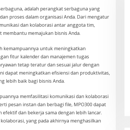
 serbaguna, adalah perangkat serbaguna yang
an proses dalam organisasi Anda. Dari mengatur
omunikasi dan kolaborasi antar anggota tim,
t membantu memajukan bisnis Anda.
lah kemampuannya untuk meningkatkan
gan fitur kalender dan manajemen tugas
awan tetap teratur dan sesuai jalur dengan
ni dapat meningkatkan efisiensi dan produktivitas,
 lebih baik bagi bisnis Anda.
uannya memfasilitasi komunikasi dan kolaborasi
perti pesan instan dan berbagi file, MPO300 dapat
efektif dan bekerja sama dengan lebih lancar.
n kolaborasi, yang pada akhirnya menghasilkan