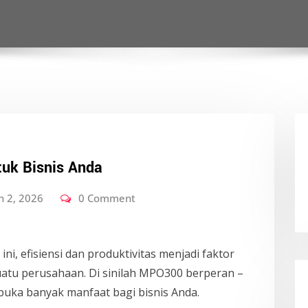
k Bisnis Anda
n 2, 2026
0 Comment
ini, efisiensi dan produktivitas menjadi faktor
atu perusahaan. Di sinilah MPO300 berperan –
uka banyak manfaat bagi bisnis Anda.