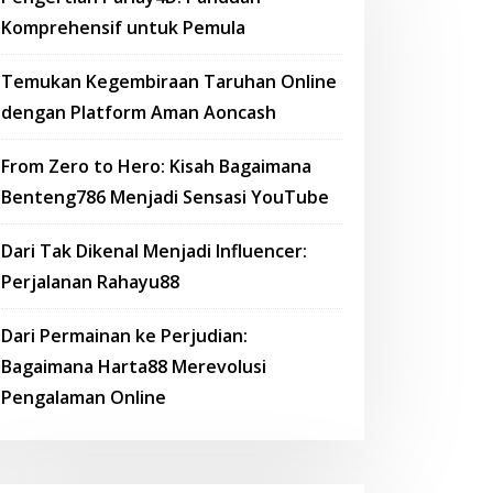
Komprehensif untuk Pemula
Temukan Kegembiraan Taruhan Online
dengan Platform Aman Aoncash
From Zero to Hero: Kisah Bagaimana
Benteng786 Menjadi Sensasi YouTube
Dari Tak Dikenal Menjadi Influencer:
Perjalanan Rahayu88
Dari Permainan ke Perjudian:
Bagaimana Harta88 Merevolusi
Pengalaman Online