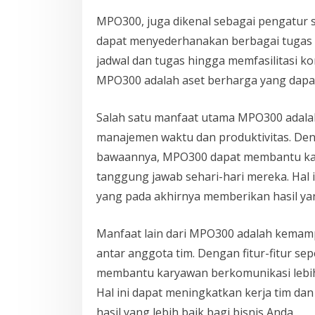
MPO300, juga dikenal sebagai pengatur
dapat menyederhanakan berbagai tugas d
jadwal dan tugas hingga memfasilitasi k
MPO300 adalah aset berharga yang dapa
Salah satu manfaat utama MPO300 ada
manajemen waktu dan produktivitas. Den
bawaannya, MPO300 dapat membantu kary
tanggung jawab sehari-hari mereka. Hal i
yang pada akhirnya memberikan hasil yang
Manfaat lain dari MPO300 adalah kemamp
antar anggota tim. Dengan fitur-fitur se
membantu karyawan berkomunikasi lebih 
Hal ini dapat meningkatkan kerja tim da
hasil yang lebih baik bagi bisnis Anda.