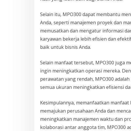
Selain itu, MPO300 dapat membantu men
Anda, seperti manajemen proyek dan m
memusatkan dan mengatur informasi da
karyawan bekerja lebih efisien dan efekt
baik untuk bisnis Anda.
Selain manfaat tersebut, MPO300 juga me
ingin meningkatkan operasi mereka. De
perawatan yang rendah, MPO300 adalah a
semua ukuran meningkatkan efisiensi da
Kesimpulannya, memanfaatkan manfaat 
memajukan perusahaan Anda dan mencapa
meningkatkan manajemen waktu dan produ
kolaborasi antar anggota tim, MPO300 