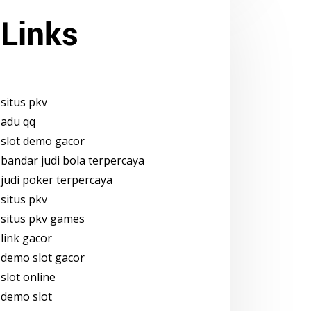
Links
situs pkv
adu qq
slot demo gacor
bandar judi bola terpercaya
judi poker terpercaya
situs pkv
situs pkv games
link gacor
demo slot gacor
slot online
demo slot