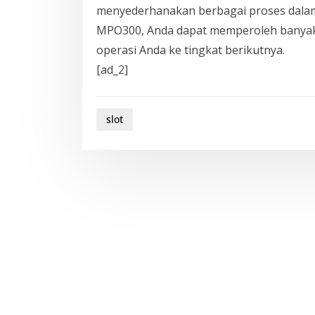
menyederhanakan berbagai proses dalam 
MPO300, Anda dapat memperoleh banyak
operasi Anda ke tingkat berikutnya.
[ad_2]
slot