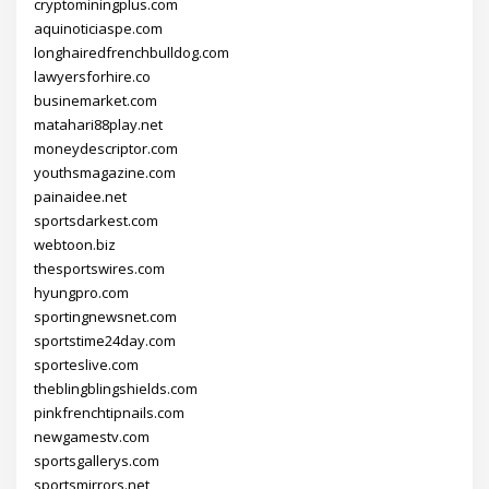
cryptominingplus.com
aquinoticiaspe.com
longhairedfrenchbulldog.com
lawyersforhire.co
businemarket.com
matahari88play.net
moneydescriptor.com
youthsmagazine.com
painaidee.net
sportsdarkest.com
webtoon.biz
thesportswires.com
hyungpro.com
sportingnewsnet.com
sportstime24day.com
sporteslive.com
theblingblingshields.com
pinkfrenchtipnails.com
newgamestv.com
sportsgallerys.com
sportsmirrors.net