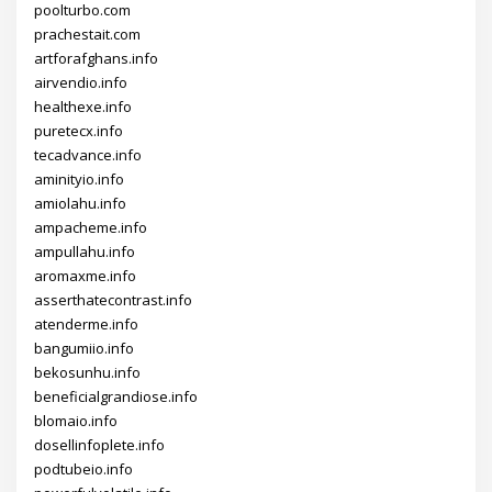
poolturbo.com
prachestait.com
artforafghans.info
airvendio.info
healthexe.info
puretecx.info
tecadvance.info
aminityio.info
amiolahu.info
ampacheme.info
ampullahu.info
aromaxme.info
asserthatecontrast.info
atenderme.info
bangumiio.info
bekosunhu.info
beneficialgrandiose.info
blomaio.info
dosellinfoplete.info
podtubeio.info