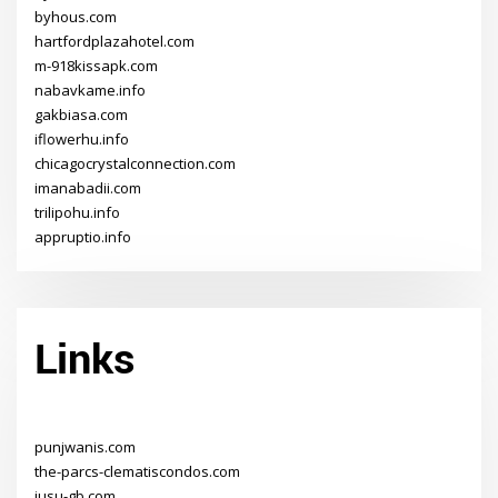
byhous.com
hartfordplazahotel.com
m-918kissapk.com
nabavkame.info
gakbiasa.com
iflowerhu.info
chicagocrystalconnection.com
imanabadii.com
trilipohu.info
appruptio.info
Links
punjwanis.com
the-parcs-clematiscondos.com
jusu-gb.com