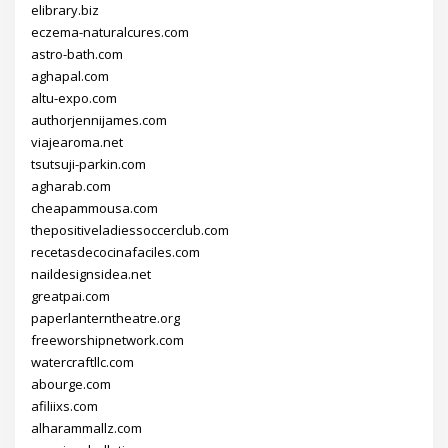
elibrary.biz
eczema-naturalcures.com
astro-bath.com
aghapal.com
altu-expo.com
authorjennijames.com
viajearoma.net
tsutsuji-parkin.com
agharab.com
cheapammousa.com
thepositiveladiessoccerclub.com
recetasdecocinafaciles.com
naildesignsidea.net
greatpai.com
paperlanterntheatre.org
freeworshipnetwork.com
watercraftllc.com
abourge.com
afiliixs.com
alharammallz.com