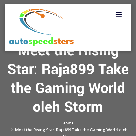
Skip
to
content
Meet the Rising
Star: Raja899 Take
the Gaming World
oleh Storm
Home
Meet the Rising Star: Raja899 Take the Gaming World oleh