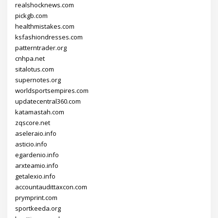
realshocknews.com
pickgb.com
healthmistakes.com
ksfashiondresses.com
patterntrader.org
cnhpa.net
sitalotus.com
supernotes.org
worldsportsempires.com
updatecentral360.com
katamastah.com
zqscore.net
aseleraio.info
asticio.info
egardenio.info
arxteamio.info
getalexio.info
accountaudittaxcon.com
prymprint.com
sportkeeda.org