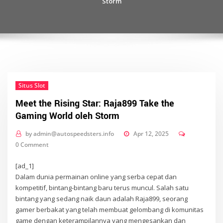
Storm
Situs Slot
Meet the Rising Star: Raja899 Take the
Gaming World oleh Storm
by
admin@autospeedsters.info
Apr 12, 2025
0 Comment
[ad_1]
Dalam dunia permainan online yang serba cepat dan
kompetitif, bintang-bintang baru terus muncul. Salah satu
bintang yang sedang naik daun adalah Raja899, seorang
gamer berbakat yang telah membuat gelombang di komunitas
game dengan keterampilannya yang mengesankan dan