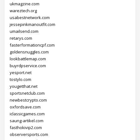
ukmagzine.com
wareztech.org
usabestnetwork.com
jessepinkmanoutfit.com
umailsend.com
retarys.com
fasterformationcpf.com
goldensnuggles.com
lookbattlemap.com
buyrdpservice.com
yesport.net
tostylo.com
yougetthat.net
sportsnetclub.com
newbestcrypto.com
oxfordsave.com
iclassicgames.com
saung-artikel.com
fasthokivip2.com
observersports.com