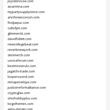
joycebriscoe.com
aicarmina.com
mypartysupplystore.com
annforwisconsin.com
findjaipur.com
cultofjim.com
glimmerick.com
davidfollett.com
newcollegebeat.com
reverbnewyork.com
skinmerch.com
usvisaforum.com
bestmovierulz.com
jagalchi-trade.com
loopersound.com
minapenelope.com
justicereformalliance.com
cryptoglax.com
ohiohobbyplus.com
bogothemes.com
ajino-mingei.com