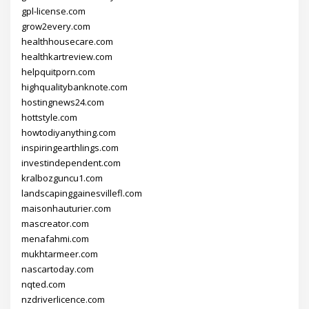
gpl-license.com
grow2every.com
healthhousecare.com
healthkartreview.com
helpquitporn.com
highqualitybanknote.com
hostingnews24.com
hottstyle.com
howtodiyanything.com
inspiringearthlings.com
investindependent.com
kralbozguncu1.com
landscapinggainesvillefl.com
maisonhauturier.com
mascreator.com
menafahmi.com
mukhtarmeer.com
nascartoday.com
nqted.com
nzdriverlicence.com