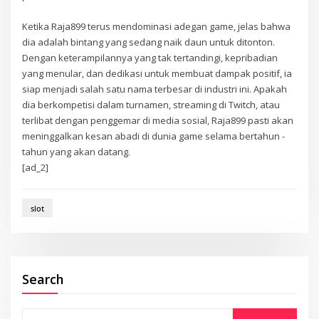
Ketika Raja899 terus mendominasi adegan game, jelas bahwa
dia adalah bintang yang sedang naik daun untuk ditonton.
Dengan keterampilannya yang tak tertandingi, kepribadian
yang menular, dan dedikasi untuk membuat dampak positif, ia
siap menjadi salah satu nama terbesar di industri ini. Apakah
dia berkompetisi dalam turnamen, streaming di Twitch, atau
terlibat dengan penggemar di media sosial, Raja899 pasti akan
meninggalkan kesan abadi di dunia game selama bertahun -
tahun yang akan datang.
[ad_2]
slot
Search