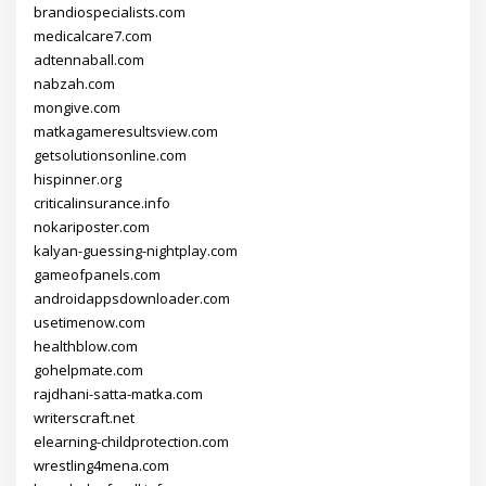
brandiospecialists.com
medicalcare7.com
adtennaball.com
nabzah.com
mongive.com
matkagameresultsview.com
getsolutionsonline.com
hispinner.org
criticalinsurance.info
nokariposter.com
kalyan-guessing-nightplay.com
gameofpanels.com
androidappsdownloader.com
usetimenow.com
healthblow.com
gohelpmate.com
rajdhani-satta-matka.com
writerscraft.net
elearning-childprotection.com
wrestling4mena.com