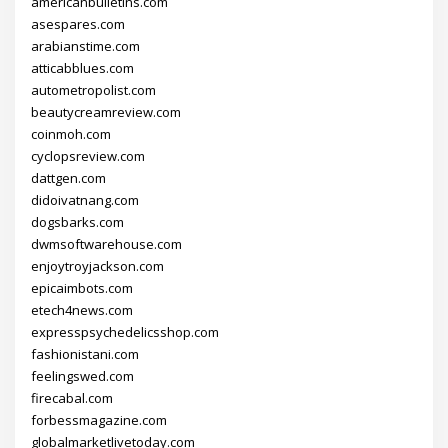
americanbulletins.com
asespares.com
arabianstime.com
atticabblues.com
autometropolist.com
beautycreamreview.com
coinmoh.com
cyclopsreview.com
dattgen.com
didoivatnang.com
dogsbarks.com
dwmsoftwarehouse.com
enjoytroyjackson.com
epicaimbots.com
etech4news.com
expresspsychedelicsshop.com
fashionistani.com
feelingswed.com
firecabal.com
forbessmagazine.com
globalmarketlivetoday.com