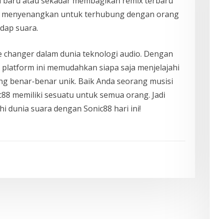
gu baru atau sekadar membagikan remix terbaru
n menyenangkan untuk terhubung dengan orang
adap suara.
e changer dalam dunia teknologi audio. Dengan
f, platform ini memudahkan siapa saja menjelajahi
ng benar-benar unik. Baik Anda seorang musisi
88 memiliki sesuatu untuk semua orang. Jadi
 dunia suara dengan Sonic88 hari ini!