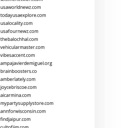
usaworldnewz.com
todayusaexplore.com
usalocality.com
usafournewz.com
thebalochhal.com
vehicularmaster.com
vibesaccent.com
ampajavierdemiguel.org
brainboosters.co
amberlately.com
joycebriscoe.com
aicarmina.com
mypartysupplystore.com
annforwisconsin.com
findjaipur.com
cultofjim.com