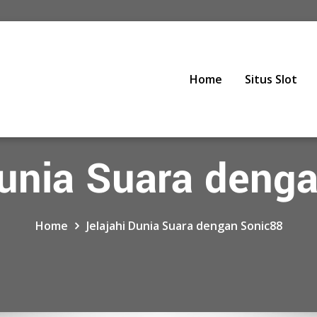
Home
Situs Slot
Dunia Suara deng
Home
Jelajahi Dunia Suara dengan Sonic88