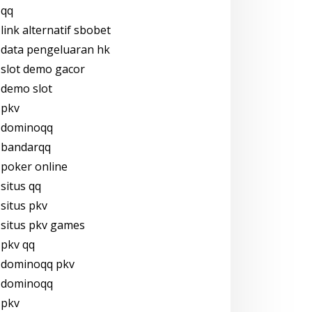
qq
link alternatif sbobet
data pengeluaran hk
slot demo gacor
demo slot
pkv
dominoqq
bandarqq
poker online
situs qq
situs pkv
situs pkv games
pkv qq
dominoqq pkv
dominoqq
pkv