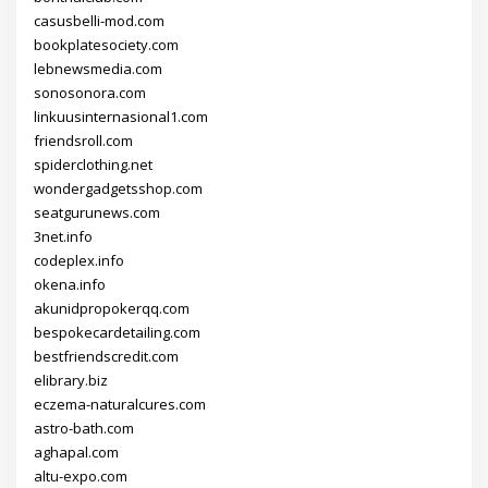
casusbelli-mod.com
bookplatesociety.com
lebnewsmedia.com
sonosonora.com
linkuusinternasional1.com
friendsroll.com
spiderclothing.net
wondergadgetsshop.com
seatgurunews.com
3net.info
codeplex.info
okena.info
akunidpropokerqq.com
bespokecardetailing.com
bestfriendscredit.com
elibrary.biz
eczema-naturalcures.com
astro-bath.com
aghapal.com
altu-expo.com