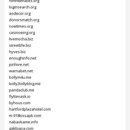
fortnitehacks.org
loginsearch.org
aodecor.org
donorsmatch.org
nowtimes.org
casinoeing.org
livemocha.biz
streetlife.biz
hyves.biz
enoughinfo.net
pinhive.net
warnabet.net
bollym4u.me
bolly2tollyblog.me
pandaclub.me
flyttevask.io
byhous.com
hartfordplazahotel.com
m-918kissapk.com
nabavkame.info
gakbiasa.com