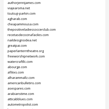
authorjennijames.com
viajearoma.net
tsutsuji-parkin.com
agharab.com
cheapammousa.com
thepositiveladiessoccerclub.com
recetasdecocinafaciles.com
naildesignsidea.net
greatpai.com
paperlanterntheatre.org
freeworshipnetwork.com
watercraftllc.com
abourge.com
afiliixs.com
alharammallz.com
americanbulletins.com
asespares.com
arabianstime.com
atticabblues.com
autometropolist.com