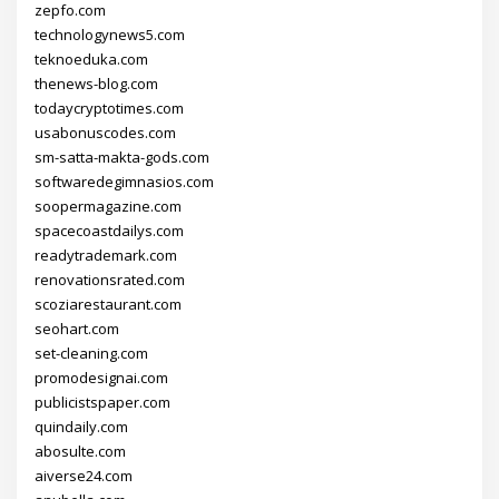
zepfo.com
technologynews5.com
teknoeduka.com
thenews-blog.com
todaycryptotimes.com
usabonuscodes.com
sm-satta-makta-gods.com
softwaredegimnasios.com
soopermagazine.com
spacecoastdailys.com
readytrademark.com
renovationsrated.com
scoziarestaurant.com
seohart.com
set-cleaning.com
promodesignai.com
publicistspaper.com
quindaily.com
abosulte.com
aiverse24.com