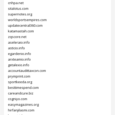
cnhpa.net
sitalotus.com
supernotes.org
worldsportsempires.com
updatecentral360.com
katamastah.com
zqscore.net
aseleraio.info
asticio.info
egardenio.info
arxteamio.info
getalexio.info
accountaudittaxcon.com
prymprint.com
sportkeeda.org
besttimespend.com
careandcure.biz
cogniyo.com
easymagazines.org
hirfanjilasmi.com