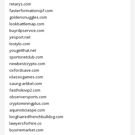
retarys.com
fasterformationcpf.com
goldensnuggles.com
lookbattlemap.com
buyrdpservice.com
yesport.net
tostylo.com
yougetthat.net
sportsnetclub.com
newbestcrypto.com
oxfordsave.com
iclassicgames.com
saung-artikel.com
fasthokivip2.com
observersports.com
cryptominingplus.com
aquinoticiaspe.com
longhairedfrenchbulldog.com
lawyersforhire.co
businemarket.com