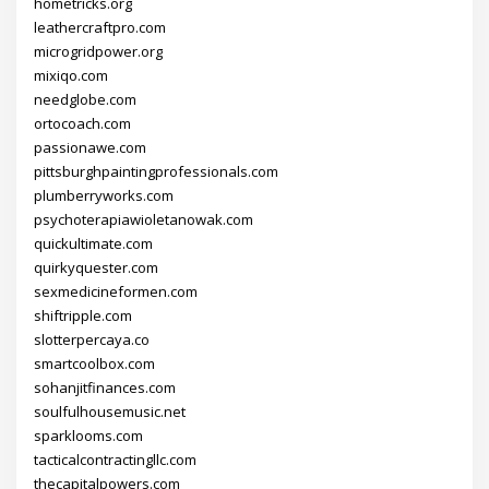
hometricks.org
leathercraftpro.com
microgridpower.org
mixiqo.com
needglobe.com
ortocoach.com
passionawe.com
pittsburghpaintingprofessionals.com
plumberryworks.com
psychoterapiawioletanowak.com
quickultimate.com
quirkyquester.com
sexmedicineformen.com
shiftripple.com
slotterpercaya.co
smartcoolbox.com
sohanjitfinances.com
soulfulhousemusic.net
sparklooms.com
tacticalcontractingllc.com
thecapitalpowers.com