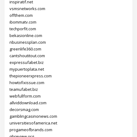
inspiratif.net
vsmsnetworks.com
offthem.com
ibommatv.com
techporfit.com
bekasionline.com
nbusinessplan.com
greenlife360.com
cantshoutitout.com
expressufabet.biz
mypuertoplata.net
thepioneerxpress.com
howtofixissue.com
teamufabet.biz
webfullform.com
allviddownload.com
decorsmag.com
gamblingcasinonews.com
universitiesofamerica.net
progameofbrands.com
qbreview.org