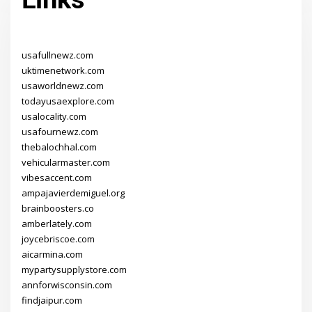
Links
usafullnewz.com
uktimenetwork.com
usaworldnewz.com
todayusaexplore.com
usalocality.com
usafournewz.com
thebalochhal.com
vehicularmaster.com
vibesaccent.com
ampajavierdemiguel.org
brainboosters.co
amberlately.com
joycebriscoe.com
aicarmina.com
mypartysupplystore.com
annforwisconsin.com
findjaipur.com