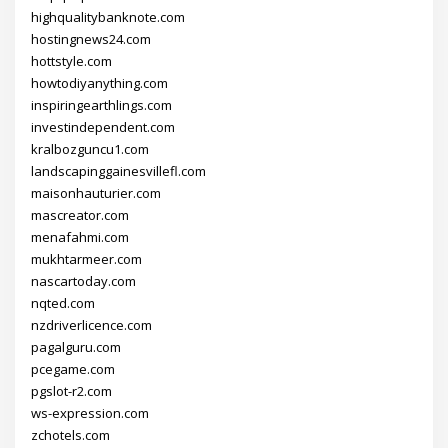
highqualitybanknote.com
hostingnews24.com
hottstyle.com
howtodiyanything.com
inspiringearthlings.com
investindependent.com
kralbozguncu1.com
landscapinggainesvillefl.com
maisonhauturier.com
mascreator.com
menafahmi.com
mukhtarmeer.com
nascartoday.com
nqted.com
nzdriverlicence.com
pagalguru.com
pcegame.com
pgslot-r2.com
ws-expression.com
zchotels.com