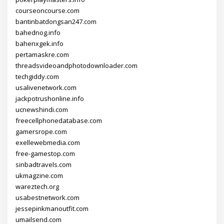
courseoncourse.com
bantinbatdongsan247.com
bahednog.info
bahenxgek.info
pertamaskre.com
threadsvideoandphotodownloader.com
techgiddy.com
usalivenetwork.com
jackpotrushonline.info
ucnewshindi.com
freecellphonedatabase.com
gamersrope.com
exellewebmedia.com
free-gamestop.com
sinbadtravels.com
ukmagzine.com
wareztech.org
usabestnetwork.com
jessepinkmanoutfit.com
umailsend.com