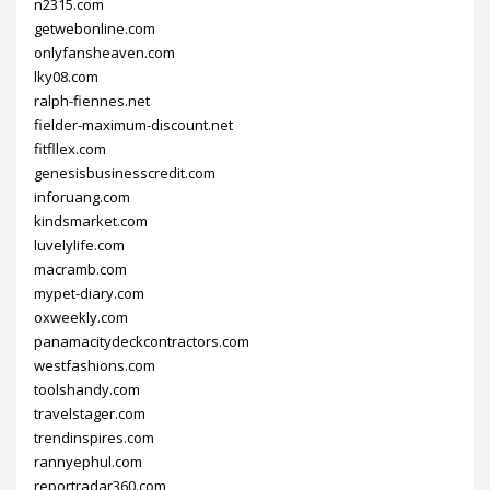
n2315.com
getwebonline.com
onlyfansheaven.com
lky08.com
ralph-fiennes.net
fielder-maximum-discount.net
fitfllex.com
genesisbusinesscredit.com
inforuang.com
kindsmarket.com
luvelylife.com
macramb.com
mypet-diary.com
oxweekly.com
panamacitydeckcontractors.com
westfashions.com
toolshandy.com
travelstager.com
trendinspires.com
rannyephul.com
reportradar360.com