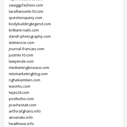
swaggyfashion.com
taraftariumtv10.com
questionquery.com
bodybuildinglegend.com
brilliant-nails.com
dandr-photography.com
dokteroce.com
journal-francais.com
justintv10.com
lawyerule.com
mediamingleseaco.com
mtsmarketingblog.com
nghekiemtien.com
wasirku.com
tejas24.com
poolturbo.com
prachestait.com
artforafghans.info
airvendio.info
healthexe.info