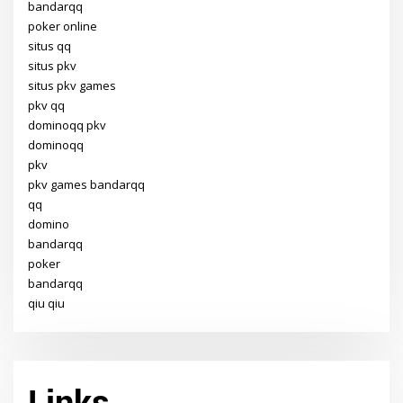
bandarqq
poker online
situs qq
situs pkv
situs pkv games
pkv qq
dominoqq pkv
dominoqq
pkv
pkv games bandarqq
qq
domino
bandarqq
poker
bandarqq
qiu qiu