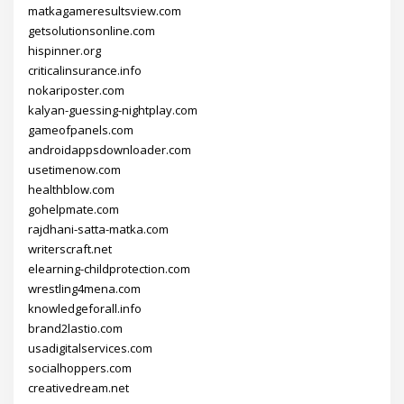
matkagameresultsview.com
getsolutionsonline.com
hispinner.org
criticalinsurance.info
nokariposter.com
kalyan-guessing-nightplay.com
gameofpanels.com
androidappsdownloader.com
usetimenow.com
healthblow.com
gohelpmate.com
rajdhani-satta-matka.com
writerscraft.net
elearning-childprotection.com
wrestling4mena.com
knowledgeforall.info
brand2lastio.com
usadigitalservices.com
socialhoppers.com
creativedream.net