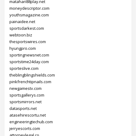
matahari88play.net
moneydescriptor.com
youthsmagazine.com
painaidee.net
sportsdarkest.com
webtoon.biz
thesportswires.com
hyungpro.com
sportingnewsnet.com
sportstime24day.com
sporteslive.com
theblingblingshields.com
pinkfrenchtipnails.com
newgamestv.com
sportsgallerys.com
sportsmirrors.net
datasports.net
atasehirescortu.net
engineeringtechub.com
jerryescorts.com
attorneylegal.co