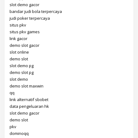
slot demo gacor
bandar judi bola terpercaya
judi poker terpercaya
situs pkv
situs pkv games
link gacor
demo slot gacor
slot online
demo slot
slot demo pg
demo slot pg
slot demo
demo slot maxwin
qq
link alternatif sbobet
data pengeluaran hk
slot demo gacor
demo slot
pkv
dominoqq