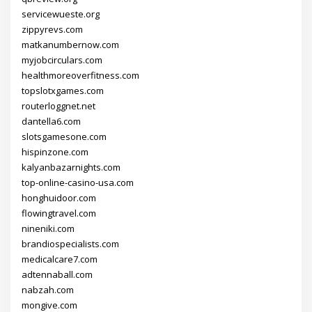
servicewueste.org
zippyrevs.com
matkanumbernow.com
myjobcirculars.com
healthmoreoverfitness.com
topslotxgames.com
routerloggnet.net
dantella6.com
slotsgamesone.com
hispinzone.com
kalyanbazarnights.com
top-online-casino-usa.com
honghuidoor.com
flowingtravel.com
nineniki.com
brandiospecialists.com
medicalcare7.com
adtennaball.com
nabzah.com
mongive.com