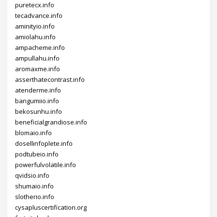
puretecx.info
tecadvance.info
aminityio.info
amiolahu.info
ampacheme.info
ampullahu.info
aromaxme.info
asserthatecontrast.info
atenderme.info
bangumiio.info
bekosunhu.info
beneficialgrandiose.info
blomaio.info
dosellinfoplete.info
podtubeio.info
powerfulvolatile.info
qvidsio.info
shumaio.info
slotherio.info
cysapluscertification.org