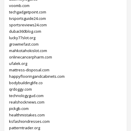
voomb.com
techgadgetpoint.com
tvsportsguide24.com
sportsreviews24.com
dubai360blog.com
lucky77slot.org
growmefast.com
mahkotahokislot.com
onlinecancerpharm.com
ufalek.org
mattress-disposal.com
happyflooringandcabinets.com
bodybuildinglife.co
qrdoggy.com
technologygud.com
realshocknews.com
pickgb.com
healthmistakes.com
ksfashiondresses.com
patterntrader.org