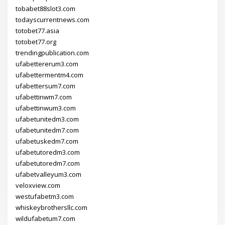
tobabet88slot3.com
todayscurrentnews.com
totobet77.asia
totobet77.org
trendingpublication.com
ufabettererum3.com
ufabettermentm4.com
ufabettersum7.com
ufabettinwm7.com
ufabettinwum3.com
ufabetunitedm3.com
ufabetunitedm7.com
ufabetuskedm7.com
ufabetutoredm3.com
ufabetutoredm7.com
ufabetvalleyum3.com
veloxview.com
westufabetm3.com
whiskeybrothersllc.com
wildufabetum7.com