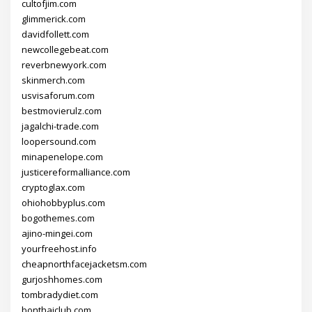
cultofjim.com
glimmerick.com
davidfollett.com
newcollegebeat.com
reverbnewyork.com
skinmerch.com
usvisaforum.com
bestmovierulz.com
jagalchi-trade.com
loopersound.com
minapenelope.com
justicereformalliance.com
cryptoglax.com
ohiohobbyplus.com
bogothemes.com
ajino-mingei.com
yourfreehost.info
cheapnorthfacejacketsm.com
gurjoshhomes.com
tombradydiet.com
bonthaiclub.com