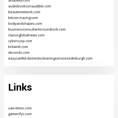
anubella.com
audiobooksonaudible.com
beautenetwork.com
bitcoin-tracing.com
bodyandshapes.com
businessconsultantsroundrock.com
classicglobalnews.com
cybercusp.com
britaintt.com
deconds.com
easycartltd-domesticcleaningservicesedinburgh.com
Links
uae-times.com
gamerifys.com