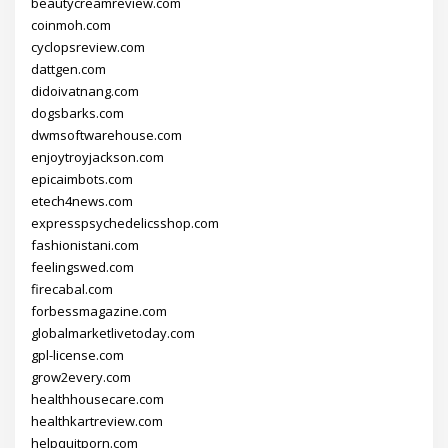
beautycreamreview.com
coinmoh.com
cyclopsreview.com
dattgen.com
didoivatnang.com
dogsbarks.com
dwmsoftwarehouse.com
enjoytroyjackson.com
epicaimbots.com
etech4news.com
expresspsychedelicsshop.com
fashionistani.com
feelingswed.com
firecabal.com
forbessmagazine.com
globalmarketlivetoday.com
gpl-license.com
grow2every.com
healthhousecare.com
healthkartreview.com
helpquitporn.com