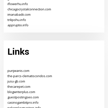
iflowerhu.info
chicagocrystalconnection.com
imanabadii.com
trilipohu.info
appruptio.info
Links
punjwanis.com
the-parcs-clematiscondos.com
jusu-gb.com
thecarepet.com
blogwriterplus.com
guestpostingseo.com
casinogambitpro.info
pokerplaymasters.info