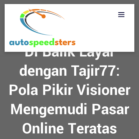
Skip
to
content
Di Balik Layar
dengan Tajir77:
Pola Pikir Visioner
Mengemudi Pasar
Online Teratas