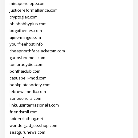
minapenelope.com
justicereformalliance.com
cryptoglax.com
ohiohobbyplus.com
bogothemes.com
ajino-mingei.com
yourfreehost.info
cheapnorthfacejacketsm.com
gurjoshhomes.com
tombradydiet.com
bonthaiclub.com
casusbelli-mod.com
bookplatesociety.com
lebnewsmedia.com
sonosonora.com
linkuusinternasional1.com
friendsroll.com
spiderclothing.net
wondergadgetsshop.com
seatgurunews.com