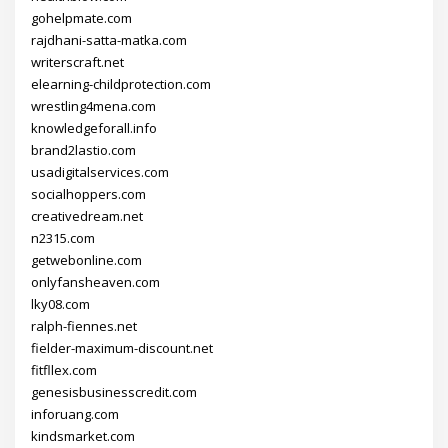
gohelpmate.com
rajdhani-satta-matka.com
writerscraft.net
elearning-childprotection.com
wrestling4mena.com
knowledgeforall.info
brand2lastio.com
usadigitalservices.com
socialhoppers.com
creativedream.net
n2315.com
getwebonline.com
onlyfansheaven.com
lky08.com
ralph-fiennes.net
fielder-maximum-discount.net
fitfllex.com
genesisbusinesscredit.com
inforuang.com
kindsmarket.com