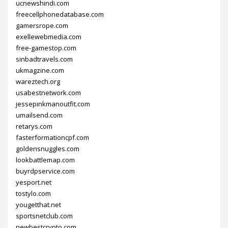
ucnewshindi.com
freecellphonedatabase.com
gamersrope.com
exellewebmedia.com
free-gamestop.com
sinbadtravels.com
ukmagzine.com
wareztech.org
usabestnetwork.com
jessepinkmanoutfit.com
umailsend.com
retarys.com
fasterformationcpf.com
goldensnuggles.com
lookbattlemap.com
buyrdpservice.com
yesport.net
tostylo.com
yougetthat.net
sportsnetclub.com
newbestcrypto.com