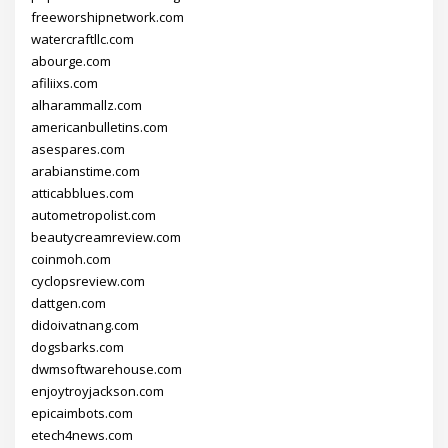
freeworshipnetwork.com
watercraftllc.com
abourge.com
afiliixs.com
alharammallz.com
americanbulletins.com
asespares.com
arabianstime.com
atticabblues.com
autometropolist.com
beautycreamreview.com
coinmoh.com
cyclopsreview.com
dattgen.com
didoivatnang.com
dogsbarks.com
dwmsoftwarehouse.com
enjoytroyjackson.com
epicaimbots.com
etech4news.com