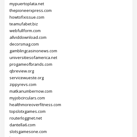
mypuertoplata.net
thepioneerxpress.com
howtofixissue.com
teamufabet.biz
webfullform.com
allviddownload.com
decorsmag.com
gamblingcasinonews.com
universitiesofamerica.net
progameofbrands.com
qbreview.org
servicewueste.org
zippyrevs.com
matkanumbernow.com
myjobcirculars.com
healthmoreoverfitness.com
topslotxgames.com
routerloggnet.net
dantella6.com
slotsgamesone.com