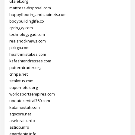
ufalek.org
mattress-disposal.com
happyflooringandcabinets.com
bodybuildinglife.co
qrdoggy.com
technologygud.com
realshocknews.com
pickgb.com
healthmistakes.com
ksfashiondresses.com
patterntrader.org
cnhpa.net
sitalotus.com
supernotes.org
worldsportsempires.com
updatecentral360.com
katamastah.com
zqscore.net
aseleraio.info
asticio.info
egardenio.info