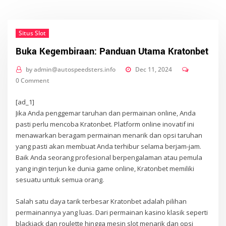
Situs Slot
Buka Kegembiraan: Panduan Utama Kratonbet
by
admin@autospeedsters.info
Dec 11, 2024
0 Comment
[ad_1]
Jika Anda penggemar taruhan dan permainan online, Anda
pasti perlu mencoba Kratonbet. Platform online inovatif ini
menawarkan beragam permainan menarik dan opsi taruhan
yang pasti akan membuat Anda terhibur selama berjam-jam.
Baik Anda seorang profesional berpengalaman atau pemula
yang ingin terjun ke dunia game online, Kratonbet memiliki
sesuatu untuk semua orang.
Salah satu daya tarik terbesar Kratonbet adalah pilihan
permainannya yang luas. Dari permainan kasino klasik seperti
blackjack dan roulette hingga mesin slot menarik dan opsi