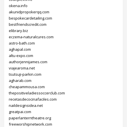
okena.info
akunidpropokerqq.com
bespokecardetailing.com
bestfriendscredit.com
elibrary.biz
eczema-naturalcures.com
astro-bath.com
aghapal.com
altu-expo.com
authorjennijames.com
viajearoma.net
tsutsuji-parkin.com
agharab.com
cheapammousa.com
thepositiveladiessoccerclub.com
recetasdecocinafaciles.com
naildesignsidea.net
greatpai.com
paperlanterntheatre.org
freeworshipnetwork.com