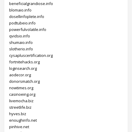
beneficialgrandiose.info
blomaio.info
dosellinfoplete.info
podtubeio.info
powerfulvolatile.info
qvidsio.info
shumaio.info
slotherio.info
cysapluscertification.org
fortnitehacks.org
loginsearch.org
aodecor.org
donorsmatch.org
nowtimes.org
casinoeing.org
livemocha.biz
streetlife.biz
hyves.biz
enoughinfo.net
pinhive.net