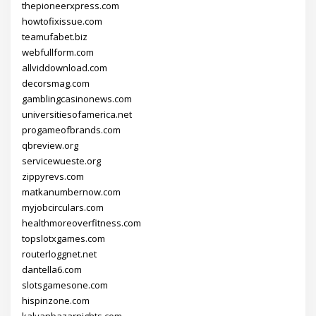
thepioneerxpress.com
howtofixissue.com
teamufabet.biz
webfullform.com
allviddownload.com
decorsmag.com
gamblingcasinonews.com
universitiesofamerica.net
progameofbrands.com
qbreview.org
servicewueste.org
zippyrevs.com
matkanumbernow.com
myjobcirculars.com
healthmoreoverfitness.com
topslotxgames.com
routerloggnet.net
dantella6.com
slotsgamesone.com
hispinzone.com
kalyanbazarnights.com