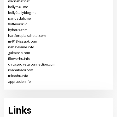
warnabet.net
bollym4u.me
bolly2tollyblog.me
pandaclub.me
flyttevask.io
byhous.com
hartfordplazahotel.com
m-918kissapk.com
nabavkame.info
gakbiasa.com
iflowerhu.info
chicagocrystalconnection.com
imanabadii.com
trilipohu.info
appruptio.info
Links