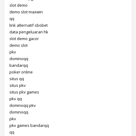
slot demo
demo slot maxwin
qq
link alternatif sbobet
data pengeluaran hk
slot demo gacor
demo slot
pkv
dominoqq
bandarqq
poker online
situs qq
situs pkv
situs pkv games
pkv qq
dominoqq pkv
dominoqq
pkv
pkv games bandarqq
qq