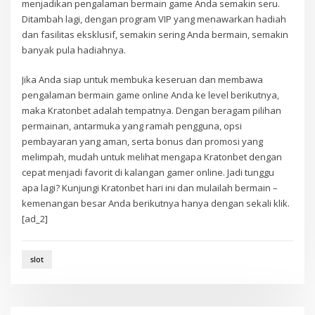
menjadikan pengalaman bermain game Anda semakin seru.
Ditambah lagi, dengan program VIP yang menawarkan hadiah
dan fasilitas eksklusif, semakin sering Anda bermain, semakin
banyak pula hadiahnya.
Jika Anda siap untuk membuka keseruan dan membawa
pengalaman bermain game online Anda ke level berikutnya,
maka Kratonbet adalah tempatnya. Dengan beragam pilihan
permainan, antarmuka yang ramah pengguna, opsi
pembayaran yang aman, serta bonus dan promosi yang
melimpah, mudah untuk melihat mengapa Kratonbet dengan
cepat menjadi favorit di kalangan gamer online. Jadi tunggu
apa lagi? Kunjungi Kratonbet hari ini dan mulailah bermain –
kemenangan besar Anda berikutnya hanya dengan sekali klik.
[ad_2]
slot