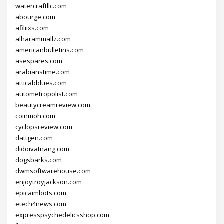
watercraftllc.com
abourge.com
afiliixs.com
alharammallz.com
americanbulletins.com
asespares.com
arabianstime.com
atticabblues.com
autometropolist.com
beautycreamreview.com
coinmoh.com
cyclopsreview.com
dattgen.com
didoivatnang.com
dogsbarks.com
dwmsoftwarehouse.com
enjoytroyjackson.com
epicaimbots.com
etech4news.com
expresspsychedelicsshop.com