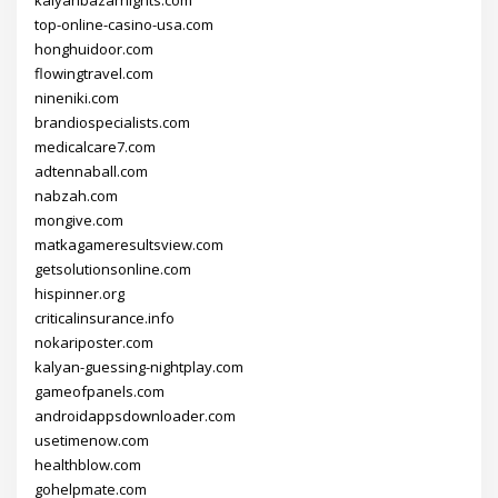
top-online-casino-usa.com
honghuidoor.com
flowingtravel.com
nineniki.com
brandiospecialists.com
medicalcare7.com
adtennaball.com
nabzah.com
mongive.com
matkagameresultsview.com
getsolutionsonline.com
hispinner.org
criticalinsurance.info
nokariposter.com
kalyan-guessing-nightplay.com
gameofpanels.com
androidappsdownloader.com
usetimenow.com
healthblow.com
gohelpmate.com