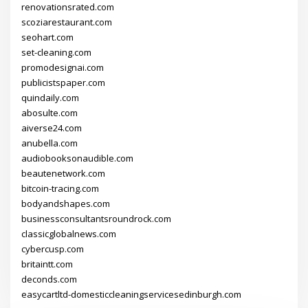
renovationsrated.com
scoziarestaurant.com
seohart.com
set-cleaning.com
promodesignai.com
publicistspaper.com
quindaily.com
abosulte.com
aiverse24.com
anubella.com
audiobooksonaudible.com
beautenetwork.com
bitcoin-tracing.com
bodyandshapes.com
businessconsultantsroundrock.com
classicglobalnews.com
cybercusp.com
britaintt.com
deconds.com
easycartltd-domesticcleaningservicesedinburgh.com