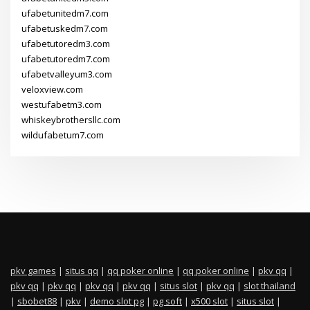
ufabetunitedm7.com
ufabetuskedm7.com
ufabetutoredm3.com
ufabetutoredm7.com
ufabetvalleyum3.com
veloxview.com
westufabetm3.com
whiskeybrothersllc.com
wildufabetum7.com
pkv games
|
situs qq
|
qq poker online
|
qq poker online
|
pkv qq
|
pkv qq
|
pkv qq
|
pkv qq
|
pkv qq
|
situs slot
|
pkv qq
|
slot thailand
|
sbobet88
|
pkv
|
demo slot pg
|
pg soft
|
x500 slot
|
situs slot
|