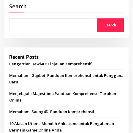
Search
Search
Recent Posts
Pengertian Dewi4D: Tinjauan Komprehensif
Memahami Gajibet: Panduan Komprehensif untuk Pengguna
Baru
Menjelajahi Majestibet: Panduan Komprehensif Taruhan
Online
Memahami Saung4D: Panduan Komprehensif
10 Alasan Utama Memilih Ahlicasino untuk Pengalaman
Bermain Game Online Anda