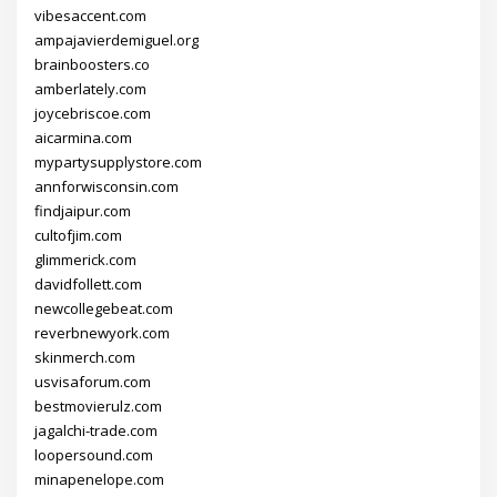
vibesaccent.com
ampajavierdemiguel.org
brainboosters.co
amberlately.com
joycebriscoe.com
aicarmina.com
mypartysupplystore.com
annforwisconsin.com
findjaipur.com
cultofjim.com
glimmerick.com
davidfollett.com
newcollegebeat.com
reverbnewyork.com
skinmerch.com
usvisaforum.com
bestmovierulz.com
jagalchi-trade.com
loopersound.com
minapenelope.com