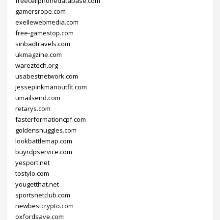
freecellphonedatabase.com
gamersrope.com
exellewebmedia.com
free-gamestop.com
sinbadtravels.com
ukmagzine.com
wareztech.org
usabestnetwork.com
jessepinkmanoutfit.com
umailsend.com
retarys.com
fasterformationcpf.com
goldensnuggles.com
lookbattlemap.com
buyrdpservice.com
yesport.net
tostylo.com
yougetthat.net
sportsnetclub.com
newbestcrypto.com
oxfordsave.com