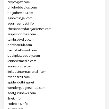
cryptoglax.com
ohiohobbyplus.com
bogothemes.com
ajino-mingei.com
yourfreehost.info
cheapnorthfacejacketsm.com
gurjoshhomes.com
tombradydiet.com
bonthaiclub.com
casusbelli-mod.com
bookplatesociety.com
lebnewsmedia.com
sonosonora.com
linkuusinternasional1.com
friendsroll.com
spiderclothing.net
wondergadgetsshop.com
seatgurunews.com
3net.info
codeplex.info
okena.info