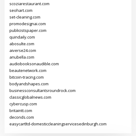
scoziarestaurant.com
seohart.com
set-cleaning.com
promodesignai.com
publicistspaper.com
quindaily.com
abosulte.com
aiverse24.com
anubella.com
audiobooksonaudible.com
beautenetwork.com
bitcoin-tracing.com
bodyandshapes.com
businessconsultantsroundrock.com
classicglobalnews.com
cybercusp.com
britaintt.com
deconds.com
easycartltd-domesticcleaningservicesedinburgh.com