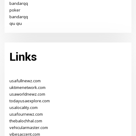
bandarqq
poker
bandarqq
qiu qiu
Links
usafullnewz.com
uktimenetwork.com
usaworldnewz.com
todayusaexplore.com
usalocality.com
usafournewz.com
thebalochhal.com
vehicularmaster.com
vibesaccent.com