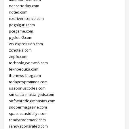
nascartoday.com
nqted.com
nzdriverlicence.com
pagalguru.com
pcegame.com
pgslot-r2.com
ws-expression.com
zchotels.com
zepfo.com
technologynews5.com
teknoeduka.com
thenews-blog.com
todaycryptotimes.com
usabonuscodes.com
sm-satta-makta-gods.com
softwaredegimnasios.com
soopermagazine.com
spacecoastdailys.com
readytrademark.com
renovationsrated.com