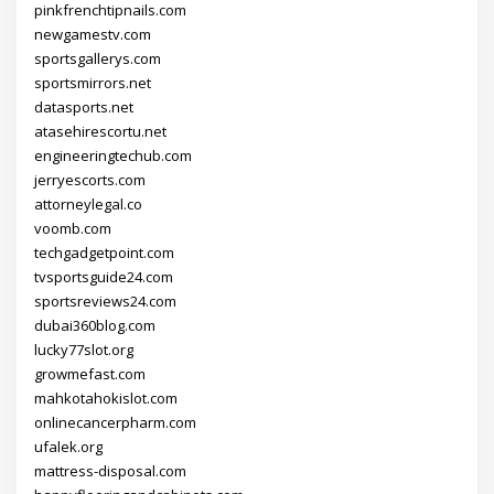
pinkfrenchtipnails.com
newgamestv.com
sportsgallerys.com
sportsmirrors.net
datasports.net
atasehirescortu.net
engineeringtechub.com
jerryescorts.com
attorneylegal.co
voomb.com
techgadgetpoint.com
tvsportsguide24.com
sportsreviews24.com
dubai360blog.com
lucky77slot.org
growmefast.com
mahkotahokislot.com
onlinecancerpharm.com
ufalek.org
mattress-disposal.com