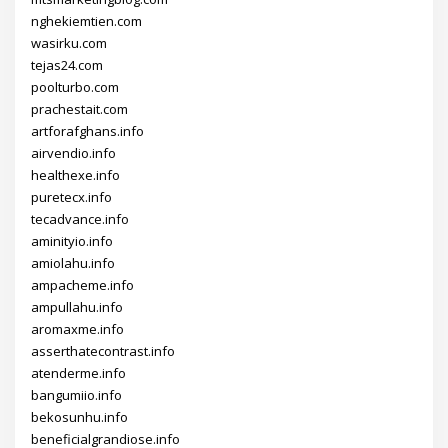
nghekiemtien.com
wasirku.com
tejas24.com
poolturbo.com
prachestait.com
artforafghans.info
airvendio.info
healthexe.info
puretecx.info
tecadvance.info
aminityio.info
amiolahu.info
ampacheme.info
ampullahu.info
aromaxme.info
asserthatecontrast.info
atenderme.info
bangumiio.info
bekosunhu.info
beneficialgrandiose.info