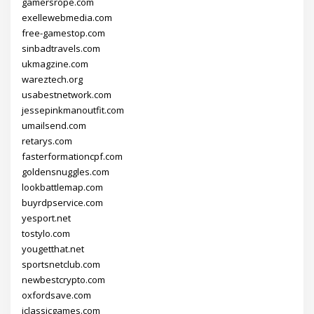
gamersrope.com
exellewebmedia.com
free-gamestop.com
sinbadtravels.com
ukmagzine.com
wareztech.org
usabestnetwork.com
jessepinkmanoutfit.com
umailsend.com
retarys.com
fasterformationcpf.com
goldensnuggles.com
lookbattlemap.com
buyrdpservice.com
yesport.net
tostylo.com
yougetthat.net
sportsnetclub.com
newbestcrypto.com
oxfordsave.com
iclassicgames.com