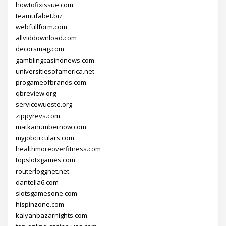
howtofixissue.com
teamufabet.biz
webfullform.com
allviddownload.com
decorsmag.com
gamblingcasinonews.com
universitiesofamerica.net
progameofbrands.com
qbreview.org
servicewueste.org
zippyrevs.com
matkanumbernow.com
myjobcirculars.com
healthmoreoverfitness.com
topslotxgames.com
routerloggnet.net
dantella6.com
slotsgamesone.com
hispinzone.com
kalyanbazarnights.com