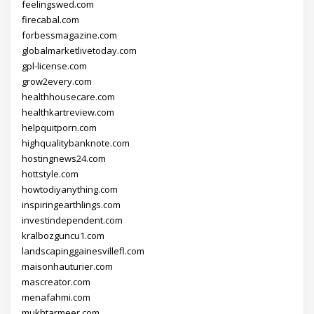
feelingswed.com
firecabal.com
forbessmagazine.com
globalmarketlivetoday.com
gpl-license.com
grow2every.com
healthhousecare.com
healthkartreview.com
helpquitporn.com
highqualitybanknote.com
hostingnews24.com
hottstyle.com
howtodiyanything.com
inspiringearthlings.com
investindependent.com
kralbozguncu1.com
landscapinggainesvillefl.com
maisonhauturier.com
mascreator.com
menafahmi.com
mukhtarmeer.com