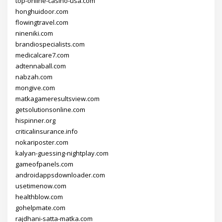
top-online-casino-usa.com
honghuidoor.com
flowingtravel.com
nineniki.com
brandiospecialists.com
medicalcare7.com
adtennaball.com
nabzah.com
mongive.com
matkagameresultsview.com
getsolutionsonline.com
hispinner.org
criticalinsurance.info
nokariposter.com
kalyan-guessing-nightplay.com
gameofpanels.com
androidappsdownloader.com
usetimenow.com
healthblow.com
gohelpmate.com
rajdhani-satta-matka.com