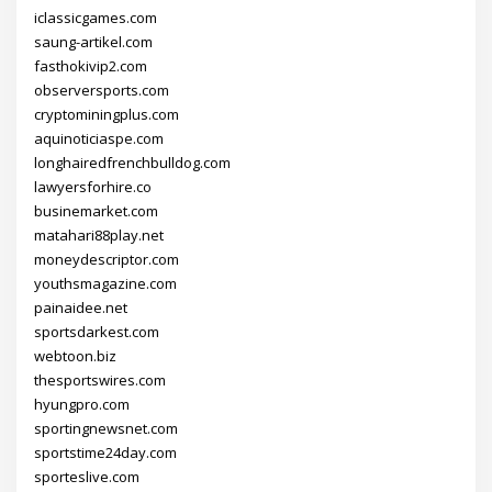
iclassicgames.com
saung-artikel.com
fasthokivip2.com
observersports.com
cryptominingplus.com
aquinoticiaspe.com
longhairedfrenchbulldog.com
lawyersforhire.co
businemarket.com
matahari88play.net
moneydescriptor.com
youthsmagazine.com
painaidee.net
sportsdarkest.com
webtoon.biz
thesportswires.com
hyungpro.com
sportingnewsnet.com
sportstime24day.com
sporteslive.com