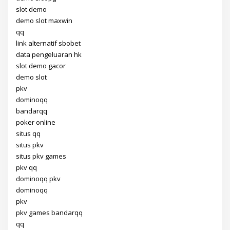
slot demo
demo slot maxwin
qq
link alternatif sbobet
data pengeluaran hk
slot demo gacor
demo slot
pkv
dominoqq
bandarqq
poker online
situs qq
situs pkv
situs pkv games
pkv qq
dominoqq pkv
dominoqq
pkv
pkv games bandarqq
qq