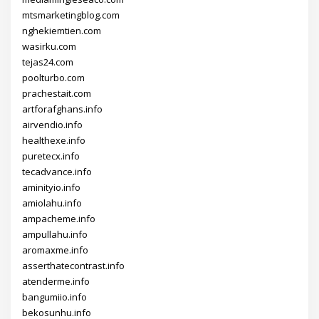
mtsmarketingblog.com
nghekiemtien.com
wasirku.com
tejas24.com
poolturbo.com
prachestait.com
artforafghans.info
airvendio.info
healthexe.info
puretecx.info
tecadvance.info
aminityio.info
amiolahu.info
ampacheme.info
ampullahu.info
aromaxme.info
asserthatecontrast.info
atenderme.info
bangumiio.info
bekosunhu.info