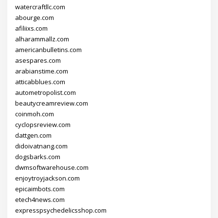
watercraftllc.com
abourge.com
afiliixs.com
alharammallz.com
americanbulletins.com
asespares.com
arabianstime.com
atticabblues.com
autometropolist.com
beautycreamreview.com
coinmoh.com
cyclopsreview.com
dattgen.com
didoivatnang.com
dogsbarks.com
dwmsoftwarehouse.com
enjoytroyjackson.com
epicaimbots.com
etech4news.com
expresspsychedelicsshop.com