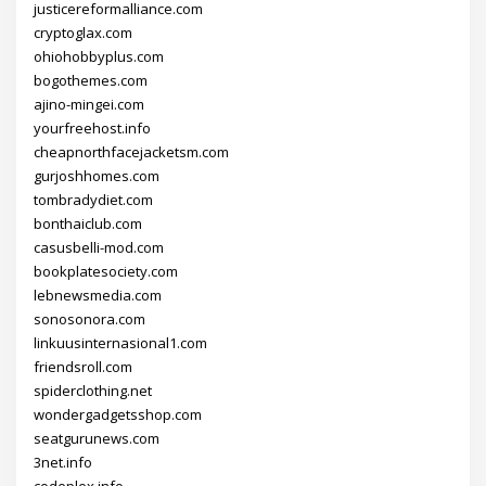
justicereformalliance.com
cryptoglax.com
ohiohobbyplus.com
bogothemes.com
ajino-mingei.com
yourfreehost.info
cheapnorthfacejacketsm.com
gurjoshhomes.com
tombradydiet.com
bonthaiclub.com
casusbelli-mod.com
bookplatesociety.com
lebnewsmedia.com
sonosonora.com
linkuusinternasional1.com
friendsroll.com
spiderclothing.net
wondergadgetsshop.com
seatgurunews.com
3net.info
codeplex.info