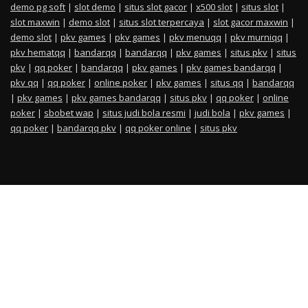
demo pg soft
|
slot demo
|
situs slot gacor
|
x500 slot
|
situs slot
|
slot maxwin
|
demo slot
|
situs slot terpercaya
|
slot gacor maxwin
|
demo slot
|
pkv games
|
pkv games
|
pkv menuqq
|
pkv murniqq
|
pkv hematqq
|
bandarqq
|
bandarqq
|
pkv games
|
situs pkv
|
situs
pkv
|
qq poker
|
bandarqq
|
pkv games
|
pkv games bandarqq
|
pkv qq
|
qq poker
|
online poker
|
pkv games
|
situs qq
|
bandarqq
|
pkv games
|
pkv games bandarqq
|
situs pkv
|
qq poker
|
online
poker
|
sbobet wap
|
situs judi bola resmi
|
judi bola
|
pkv games
|
qq poker
|
bandarqq pkv
|
qq poker online
|
situs pkv