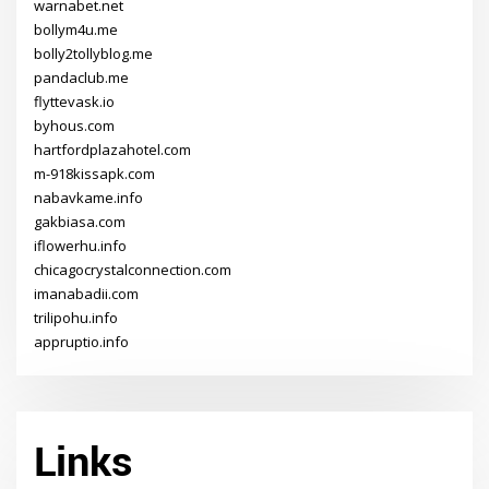
warnabet.net
bollym4u.me
bolly2tollyblog.me
pandaclub.me
flyttevask.io
byhous.com
hartfordplazahotel.com
m-918kissapk.com
nabavkame.info
gakbiasa.com
iflowerhu.info
chicagocrystalconnection.com
imanabadii.com
trilipohu.info
appruptio.info
Links