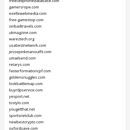
freecellphonedatabase.com
gamersrope.com
exellewebmedia.com
free-gamestop.com
sinbadtravels.com
ukmagzine.com
wareztech.org
usabestnetwork.com
jessepinkmanoutfit.com
umailsend.com
retarys.com
fasterformationcpf.com
goldensnuggles.com
lookbattlemap.com
buyrdpservice.com
yesport.net
tostylo.com
yougetthat.net
sportsnetclub.com
newbestcrypto.com
oxfordsave.com