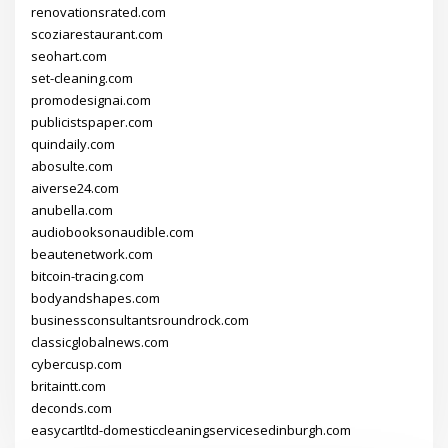
renovationsrated.com
scoziarestaurant.com
seohart.com
set-cleaning.com
promodesignai.com
publicistspaper.com
quindaily.com
abosulte.com
aiverse24.com
anubella.com
audiobooksonaudible.com
beautenetwork.com
bitcoin-tracing.com
bodyandshapes.com
businessconsultantsroundrock.com
classicglobalnews.com
cybercusp.com
britaintt.com
deconds.com
easycartltd-domesticcleaningservicesedinburgh.com