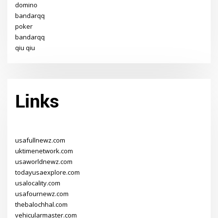
domino
bandarqq
poker
bandarqq
qiu qiu
Links
usafullnewz.com
uktimenetwork.com
usaworldnewz.com
todayusaexplore.com
usalocality.com
usafournewz.com
thebalochhal.com
vehicularmaster.com