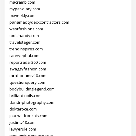
macramb.com
mypet-diary.com
oxweekly.com
panamacitydeckcontractors.com
westfashions.com
toolshandy.com
travelstager.com
trendinspires.com
rannyephul.com
reportradar360.com
swaggyfashion.com
taraftariumtv10.com
questionquery.com
bodybuildinglegend.com
brilliant-nails.com
dandr-photography.com
dokteroce.com
journal-francais.com
justintv10.com
lawyerule.com
mediamingleseaco.com