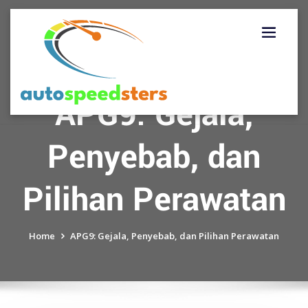
Skip
to
content
APG9: Gejala,
Penyebab, dan
Pilihan Perawatan
Home
APG9: Gejala, Penyebab, dan Pilihan Perawatan