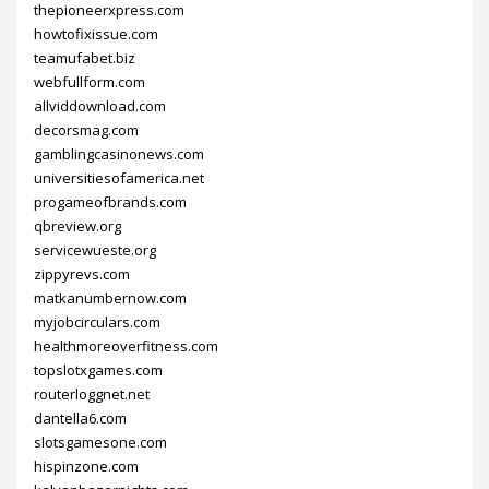
thepioneerxpress.com
howtofixissue.com
teamufabet.biz
webfullform.com
allviddownload.com
decorsmag.com
gamblingcasinonews.com
universitiesofamerica.net
progameofbrands.com
qbreview.org
servicewueste.org
zippyrevs.com
matkanumbernow.com
myjobcirculars.com
healthmoreoverfitness.com
topslotxgames.com
routerloggnet.net
dantella6.com
slotsgamesone.com
hispinzone.com