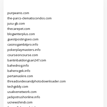
punjwanis.com
the-parcs-clematiscondos.com
jusu-gb.com
thecarepet.com
blogwriterplus.com
guestpostingseo.com
casinogambitpro.info
pokerplaymasters.info
courseoncourse.com
bantinbatdongsan247.com
bahednog.info
bahenxgek.info
pertamaskre.com
threadsvideoandphotodownloader.com
techgiddy.com
usalivenetwork.com
jackpotrushonline.info
ucnewshindi.com