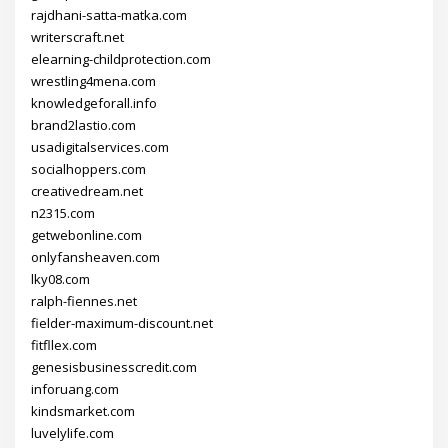
rajdhani-satta-matka.com
writerscraft.net
elearning-childprotection.com
wrestling4mena.com
knowledgeforall.info
brand2lastio.com
usadigitalservices.com
socialhoppers.com
creativedream.net
n2315.com
getwebonline.com
onlyfansheaven.com
lky08.com
ralph-fiennes.net
fielder-maximum-discount.net
fitfllex.com
genesisbusinesscredit.com
inforuang.com
kindsmarket.com
luvelylife.com