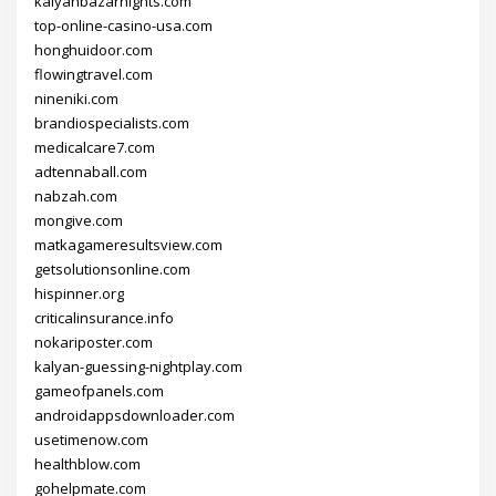
kalyanbazarnights.com
top-online-casino-usa.com
honghuidoor.com
flowingtravel.com
nineniki.com
brandiospecialists.com
medicalcare7.com
adtennaball.com
nabzah.com
mongive.com
matkagameresultsview.com
getsolutionsonline.com
hispinner.org
criticalinsurance.info
nokariposter.com
kalyan-guessing-nightplay.com
gameofpanels.com
androidappsdownloader.com
usetimenow.com
healthblow.com
gohelpmate.com