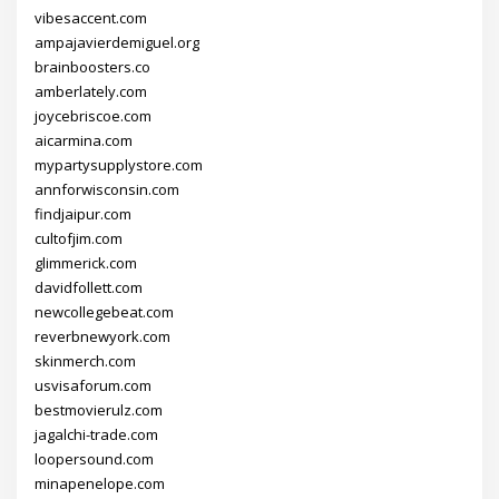
vibesaccent.com
ampajavierdemiguel.org
brainboosters.co
amberlately.com
joycebriscoe.com
aicarmina.com
mypartysupplystore.com
annforwisconsin.com
findjaipur.com
cultofjim.com
glimmerick.com
davidfollett.com
newcollegebeat.com
reverbnewyork.com
skinmerch.com
usvisaforum.com
bestmovierulz.com
jagalchi-trade.com
loopersound.com
minapenelope.com