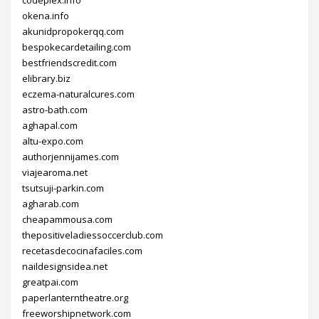
okena.info
akunidpropokerqq.com
bespokecardetailing.com
bestfriendscredit.com
elibrary.biz
eczema-naturalcures.com
astro-bath.com
aghapal.com
altu-expo.com
authorjennijames.com
viajearoma.net
tsutsuji-parkin.com
agharab.com
cheapammousa.com
thepositiveladiessoccerclub.com
recetasdecocinafaciles.com
naildesignsidea.net
greatpai.com
paperlanterntheatre.org
freeworshipnetwork.com