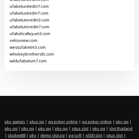
ufabetunitedm7.com
ufabetuskedm7.com
ufabetutoredm3.com
ufabetutoredm7.com
ufabetvalleyum3.com
veloxview.com
westufabetm3.com
whiskeybrothersllc.com
wildufabetum7.com
pkv games
|
situs qq
|
qq poker online
|
qq poker online
|
pkv qq
|
pkv qq
|
pkv qq
|
pkv qq
|
pkv qq
|
situs slot
|
pkv qq
|
slot thailand
|
sbobet88
|
pkv
|
demo slot pg
|
pg soft
|
x500 slot
|
situs slot
|