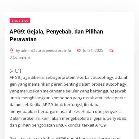
Situs Slot
APG9: Gejala, Penyebab, dan Pilihan
Perawatan
by
admin@autospeedsters.info
Jul 31, 2025
0 Comment
[ad_1]
APG9, juga dikenal sebagai protein 9-terkait autophagy, adalah
gen yang memainkan peran penting dalam proses autophagy,
yang merupakan mekanisme seluler yang bertanggung jawab
untuk menghilangkan komponen yang rusak atau tidak perlu
dalam sel. Ketika APG9 tidak berfungsi, itu dapat
menyebabkan berbagai masalah kesehatan dan penyakit.
Dalam artikel ini, kami akan mengeksplorasi gejala, penyebab,
dan pilihan pengobatan untuk kondisi terkait APG9.
Gejala gangguan terkait APG9 dapat bervariasi tergantung