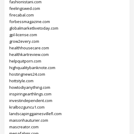
fashionistani.com
feelingswed.com
firecabal.com
forbessmagazine.com
globalmarketlivetoday.com
gpl-license.com
grow2every.com
healthhousecare.com
healthkartreview.com
helpquitporn.com
highqualitybanknote.com
hostingnews24.com
hottstyle.com
howtodiyanything.com
inspiringearthlings.com
investindependent.com
kralbozguncu1.com
landscapinggainesvillefl.com
maisonhauturier.com
mascreator.com
menafahmi.com