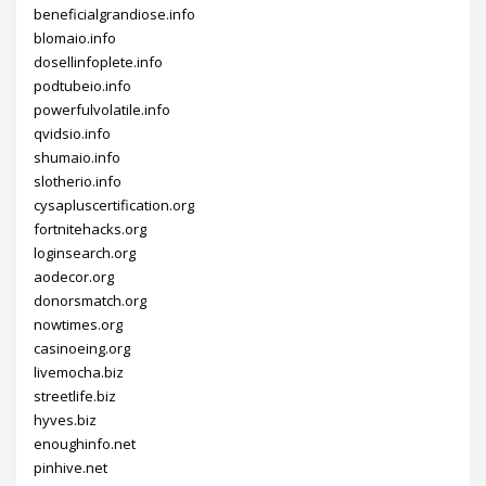
beneficialgrandiose.info
blomaio.info
dosellinfoplete.info
podtubeio.info
powerfulvolatile.info
qvidsio.info
shumaio.info
slotherio.info
cysapluscertification.org
fortnitehacks.org
loginsearch.org
aodecor.org
donorsmatch.org
nowtimes.org
casinoeing.org
livemocha.biz
streetlife.biz
hyves.biz
enoughinfo.net
pinhive.net