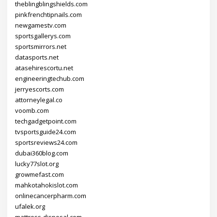
theblingblingshields.com
pinkfrenchtipnails.com
newgamestv.com
sportsgallerys.com
sportsmirrors.net
datasports.net
atasehirescortu.net
engineeringtechub.com
jerryescorts.com
attorneylegal.co
voomb.com
techgadgetpoint.com
tvsportsguide24.com
sportsreviews24.com
dubai360blog.com
lucky77slot.org
growmefast.com
mahkotahokislot.com
onlinecancerpharm.com
ufalek.org