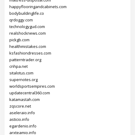
mattress-disposal.com
happyflooringandcabinets.com
bodybuildinglife.co
qrdoggy.com
technologygud.com
realshocknews.com
pickgb.com
healthmistakes.com
ksfashiondresses.com
patterntrader.org
cnhpa.net
sitalotus.com
supernotes.org
worldsportsempires.com
updatecentral360.com
katamastah.com
zqscore.net
aseleraio.info
asticio.info
egardenio.info
arxteamio.info