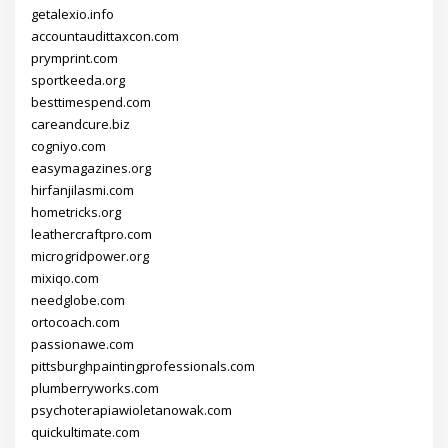
getalexio.info
accountaudittaxcon.com
prymprint.com
sportkeeda.org
besttimespend.com
careandcure.biz
cogniyo.com
easymagazines.org
hirfanjilasmi.com
hometricks.org
leathercraftpro.com
microgridpower.org
mixiqo.com
needglobe.com
ortocoach.com
passionawe.com
pittsburghpaintingprofessionals.com
plumberryworks.com
psychoterapiawioletanowak.com
quickultimate.com