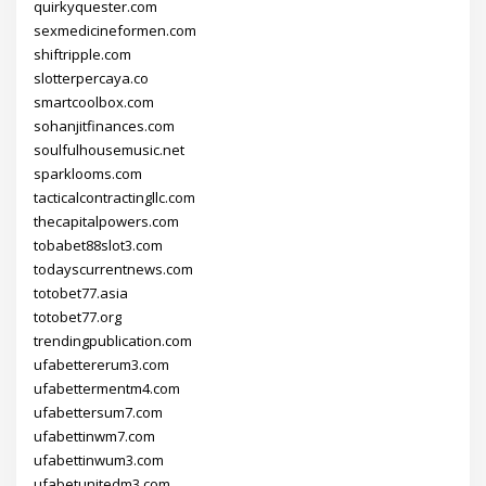
quirkyquester.com
sexmedicineformen.com
shiftripple.com
slotterpercaya.co
smartcoolbox.com
sohanjitfinances.com
soulfulhousemusic.net
sparklooms.com
tacticalcontractingllc.com
thecapitalpowers.com
tobabet88slot3.com
todayscurrentnews.com
totobet77.asia
totobet77.org
trendingpublication.com
ufabettererum3.com
ufabettermentm4.com
ufabettersum7.com
ufabettinwm7.com
ufabettinwum3.com
ufabetunitedm3.com