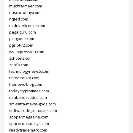
mukhtarmeer.com
nascartoday.com
nqted.com
nzdriverlicence.com
pagalguru.com
pcegame.com
pgslot-r2.com
ws-expression.com
zchotels.com
zepfo.com
technologynews5.com
teknoeduka.com
thenews-blog.com
todaycryptotimes.com
usabonuscodes.com
sm-satta-makta-gods.com
softwaredegimnasios.com
soopermagazine.com
spacecoastdailys.com
readytrademark.com